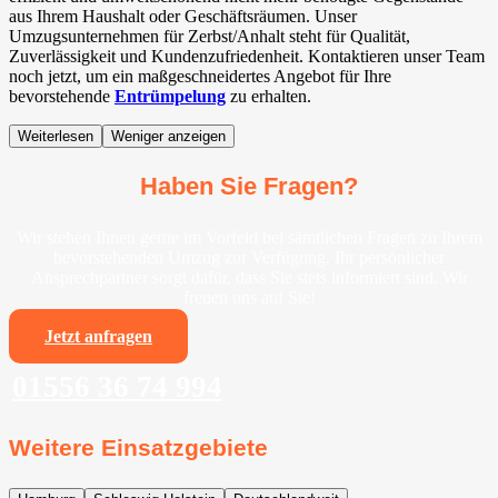
aus Ihrem Haushalt oder Geschäftsräumen. Unser
Umzugsunternehmen für Zerbst/Anhalt steht für Qualität,
Zuverlässigkeit und Kundenzufriedenheit. Kontaktieren unser Team
noch jetzt, um ein maßgeschneidertes Angebot für Ihre
bevorstehende
Entrümpelung
zu erhalten.
Weiterlesen
Weniger anzeigen
Haben Sie Fragen?
Wir stehen Ihnen gerne im Vorfeld bei sämtlichen Fragen zu Ihrem
bevorstehenden Umzug zur Verfügung. Ihr persönlicher
Ansprechpartner sorgt dafür, dass Sie stets informiert sind. Wir
freuen uns auf Sie!
Jetzt anfragen
01556 36 74 994
Weitere Einsatzgebiete