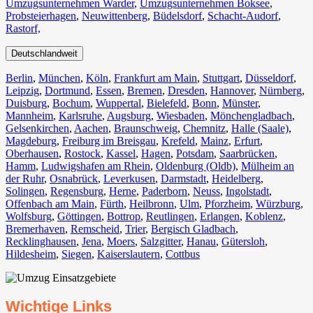
Umzugsunternehmen Warder
,
Umzugsunternehmen Boksee
,
Probsteierhagen
,
Neuwittenberg
,
Büdelsdorf
,
Schacht-Audorf
,
Rastorf,
Deutschlandweit
Berlin⁠
,
München
,
Köln⁠
,
Frankfurt am Main
,
Stuttgart
,
Düsseldorf
,
Leipzig
,
Dortmund
,
Essen
,
Bremen
,
Dresden
,
Hannover
,
Nürnberg
,
Duisburg⁠
,
Bochum
,
Wuppertal⁠
,
Bielefeld⁠
,
Bonn⁠
,
Münster⁠
,
Mannheim
,
Karlsruhe
,
Augsburg
,
Wiesbaden⁠
,
Mönchengladbach⁠
,
Gelsenkirchen⁠
,
Aachen⁠
,
Braunschweig
,
Chemnitz⁠
,
Halle (Saale)
⁠,
Magdeburg
,
Freiburg im Breisgau
⁠,
Krefeld⁠
,
Mainz⁠
,
Erfurt
,
Oberhausen⁠
,
Rostock⁠
,
Kassel⁠
,
Hagen
,
Potsdam
,
Saarbrücken⁠
,
Hamm
,
Ludwigshafen am Rhein
⁠,
Oldenburg (Oldb)
,
Mülheim an
der Ruhr
,
Osnabrück⁠
,
Leverkusen
,
Darmstadt⁠
,
Heidelberg
,
Solingen
,
Regensburg
,
Herne⁠
,
Paderborn
,
Neuss
,
Ingolstadt
,
Offenbach am Main
,
Fürth⁠
,
Heilbronn
,
Ulm⁠
,
Pforzheim
,
Würzburg
,
Wolfsburg⁠
,
Göttingen
,
Bottrop
,
Reutlingen
,
Erlangen⁠
,
Koblenz
,
Bremerhaven⁠
,
Remscheid
,
Trier⁠
,
Bergisch Gladbach
,
Recklinghausen
,
Jena⁠
,
Moers⁠
,
Salzgitter⁠
,
Hanau
,
Gütersloh
,
Hildesheim⁠
,
Siegen⁠
,
Kaiserslautern⁠
,
Cottbus⁠
Wichtige Links