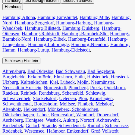
Hamburg
Schleswig-Holstein
Deutschlandweit
Hamburg
Hamburg-Altona
,
Hamburg-Eimsbüttel
,
Hamburg-Mitte
,
Hamburg-
Nord
,
Hamburg-Bergedorf
,
Hamburg-Harburg
,
Hamburg-
Wandsbek
,
Hamburg-Billstedt
,
Hamburg-Dulsberg
,
Hamburg-
Ottensen
,
Hamburg-Rahlstedt
,
Hamburg-Barmbek-Süd
,
Hamburg-
Barmbek-Nord
,
Hamburg-Eilbek
,
Hamburg-Bramfeld
,
Hamburg-
Langenhorn
,
Hamburg-Lohbrügge
,
Hamburg-Niendorf
,
Hamburg-
Hamm
,
Hamburg-Lurup
,
Hamburg-Eidelstedt
,
Schleswig-Holstein
Ahrensburg
,
Bad Oldesloe
,
Bad Schwartau
,
Bad Segeberg
,
Bargteheide
,
Eckernförde
,
Elmshorn
,
Eutin
,
Halstenbek
,
Henstedt-
Ulzburg
,
Kaltenkirchen
,
Kiel
,
Lübeck
,
Mölln
,
Neumünster
,
Neustadt in Holstein
,
Norderstedt
,
Pinneberg
,
Preetz
,
Quickborn
,
Ratekau
,
Reinbek
,
Rendsburg
,
Schenefeld
,
Schleswig
,
Schwarzenbek
,
Stockelsdorf
,
Uetersen
,
Plön
,
Kronshagen
,
Schwentinental
,
Bordesholm
,
Molfsee
,
Flintbek
,
Melsdorf
,
Altenholz
,
Heikendorf
,
Mönkeberg
,
Schönkirchen
,
Dänischenhagen
,
Laboe
,
Brodersdorf
,
Wendtorf
,
Dobersdorf
,
Ascheberg
,
Honigsee
,
Wasbek
,
Aukrug
,
Nortorf
,
Achterwehr
,
Bredenbek
,
Gettorf
,
Strande
,
Schwedeneck
,
Rumohr
,
Schierensee
,
Rodenbek
,
Westensee
,
Haßmoor
,
Emkendorf
,
Groß Vollstedt
,