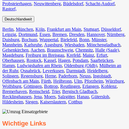
Probsteierhagen
,
Neuwittenberg
,
Büdelsdorf
,
Schacht-Audorf
,
Rastorf,
Deutschlandweit
Berlin⁠
,
München
,
Köln⁠
,
Frankfurt am Main
,
Stuttgart
,
Düsseldorf
,
Leipzig
,
Dortmund
,
Essen
,
Bremen
,
Dresden
,
Hannover
,
Nürnberg
,
Duisburg⁠
,
Bochum
,
Wuppertal⁠
,
Bielefeld⁠
,
Bonn⁠
,
Münster⁠
,
Mannheim
,
Karlsruhe
,
Augsburg
,
Wiesbaden⁠
,
Mönchengladbach⁠
,
Gelsenkirchen⁠
,
Aachen⁠
,
Braunschweig
,
Chemnitz⁠
,
Halle (Saale)
⁠,
Magdeburg
,
Freiburg im Breisgau
⁠,
Krefeld⁠
,
Mainz⁠
,
Erfurt
,
Oberhausen⁠
,
Rostock⁠
,
Kassel⁠
,
Hagen
,
Potsdam
,
Saarbrücken⁠
,
Hamm
,
Ludwigshafen am Rhein
⁠,
Oldenburg (Oldb)
,
Mülheim an
der Ruhr
,
Osnabrück⁠
,
Leverkusen
,
Darmstadt⁠
,
Heidelberg
,
Solingen
,
Regensburg
,
Herne⁠
,
Paderborn
,
Neuss
,
Ingolstadt
,
Offenbach am Main
,
Fürth⁠
,
Heilbronn
,
Ulm⁠
,
Pforzheim
,
Würzburg
,
Wolfsburg⁠
,
Göttingen
,
Bottrop
,
Reutlingen
,
Erlangen⁠
,
Koblenz
,
Bremerhaven⁠
,
Remscheid
,
Trier⁠
,
Bergisch Gladbach
,
Recklinghausen
,
Jena⁠
,
Moers⁠
,
Salzgitter⁠
,
Hanau
,
Gütersloh
,
Hildesheim⁠
,
Siegen⁠
,
Kaiserslautern⁠
,
Cottbus⁠
Wichtige Links