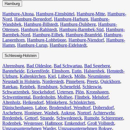
Hamburg
Hamburg-Altona
,
Hamburg-Eimsbüttel
,
Hamburg-Mitte
,
Hamburg-
Nord
,
Hamburg-Bergedorf
,
Hamburg-Harburg
,
Hamburg-
Wandsbek
,
Hamburg-Billstedt
,
Hamburg-Dulsberg
,
Hamburg-
Ottensen
,
Hamburg-Rahlstedt
,
Hamburg-Barmbek-Süd
,
Hamburg-
Barmbek-Nord
,
Hamburg-Eilbek
,
Hamburg-Bramfeld
,
Hamburg-
Langenhorn
,
Hamburg-Lohbrügge
,
Hamburg-Niendorf
,
Hamburg-
Hamm
,
Hamburg-Lurup
,
Hamburg-Eidelstedt
,
Schleswig-Holstein
Ahrensburg
,
Bad Oldesloe
,
Bad Schwartau
,
Bad Segeberg
,
Bargteheide
,
Eckernförde
,
Elmshorn
,
Eutin
,
Halstenbek
,
Henstedt-
Ulzburg
,
Kaltenkirchen
,
Kiel
,
Lübeck
,
Mölln
,
Neumünster
,
Neustadt in Holstein
,
Norderstedt
,
Pinneberg
,
Preetz
,
Quickborn
,
Ratekau
,
Reinbek
,
Rendsburg
,
Schenefeld
,
Schleswig
,
Schwarzenbek
,
Stockelsdorf
,
Uetersen
,
Plön
,
Kronshagen
,
Schwentinental
,
Bordesholm
,
Molfsee
,
Flintbek
,
Melsdorf
,
Altenholz
,
Heikendorf
,
Mönkeberg
,
Schönkirchen
,
Dänischenhagen
,
Laboe
,
Brodersdorf
,
Wendtorf
,
Dobersdorf
,
Ascheberg
,
Honigsee
,
Wasbek
,
Aukrug
,
Nortorf
,
Achterwehr
,
Bredenbek
,
Gettorf
,
Strande
,
Schwedeneck
,
Rumohr
,
Schierensee
,
Rodenbek
,
Westensee
,
Haßmoor
,
Emkendorf
,
Groß Vollstedt
,
Umzugsunternehmen Warder
,
Umzugsunternehmen Boksee
,