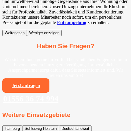
und umweltbewusst unnötige Gegenstände aus Ihrer Wohnung oder
Unternehmensbereichen. Unser Umzugsunternehmen für Elmshorn
steht für Professionalität, Zuverlässigkeit und Kundenorientierung.
Kontaktieren unsere Mitarbeiter noch sofort, um ein persönliches
Preisangebot für die geplante
Entrümpelung
zu erhalten.
Weiterlesen
Weniger anzeigen
Haben Sie Fragen?
Wir stehen Ihnen gerne im Vorfeld bei sämtlichen Fragen zu Ihrem
bevorstehenden Umzug zur Verfügung. Ihr persönlicher
Ansprechpartner sorgt dafür, dass Sie stets informiert sind. Wir
freuen uns auf Sie!
Jetzt anfragen
01556 36 74 994
Weitere Einsatzgebiete
Hamburg
Schleswig-Holstein
Deutschlandweit