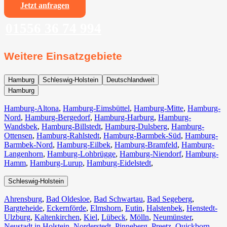
Jetzt anfragen
01556 36 74 994
Weitere Einsatzgebiete
Hamburg
Schleswig-Holstein
Deutschlandweit
Hamburg
Hamburg-Altona
,
Hamburg-Eimsbüttel
,
Hamburg-Mitte
,
Hamburg-
Nord
,
Hamburg-Bergedorf
,
Hamburg-Harburg
,
Hamburg-
Wandsbek
,
Hamburg-Billstedt
,
Hamburg-Dulsberg
,
Hamburg-
Ottensen
,
Hamburg-Rahlstedt
,
Hamburg-Barmbek-Süd
,
Hamburg-
Barmbek-Nord
,
Hamburg-Eilbek
,
Hamburg-Bramfeld
,
Hamburg-
Langenhorn
,
Hamburg-Lohbrügge
,
Hamburg-Niendorf
,
Hamburg-
Hamm
,
Hamburg-Lurup
,
Hamburg-Eidelstedt
,
Schleswig-Holstein
Ahrensburg
,
Bad Oldesloe
,
Bad Schwartau
,
Bad Segeberg
,
Bargteheide
,
Eckernförde
,
Elmshorn
,
Eutin
,
Halstenbek
,
Henstedt-
Ulzburg
,
Kaltenkirchen
,
Kiel
,
Lübeck
,
Mölln
,
Neumünster
,
Neustadt in Holstein
,
Norderstedt
,
Pinneberg
,
Preetz
,
Quickborn
,