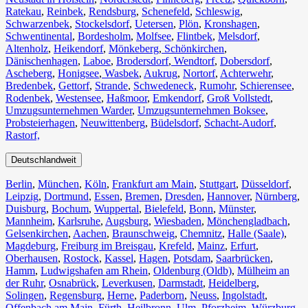
Ratekau
,
Reinbek
,
Rendsburg
,
Schenefeld
,
Schleswig
,
Schwarzenbek
,
Stockelsdorf
,
Uetersen
,
Plön
,
Kronshagen
,
Schwentinental
,
Bordesholm
,
Molfsee
,
Flintbek
,
Melsdorf
,
Altenholz
,
Heikendorf
,
Mönkeberg
,
Schönkirchen
,
Dänischenhagen
,
Laboe
,
Brodersdorf
,
Wendtorf
,
Dobersdorf
,
Ascheberg
,
Honigsee
,
Wasbek
,
Aukrug
,
Nortorf
,
Achterwehr
,
Bredenbek
,
Gettorf
,
Strande
,
Schwedeneck
,
Rumohr
,
Schierensee
,
Rodenbek
,
Westensee
,
Haßmoor
,
Emkendorf
,
Groß Vollstedt
,
Umzugsunternehmen Warder
,
Umzugsunternehmen Boksee
,
Probsteierhagen
,
Neuwittenberg
,
Büdelsdorf
,
Schacht-Audorf
,
Rastorf,
Deutschlandweit
Berlin⁠
,
München
,
Köln⁠
,
Frankfurt am Main
,
Stuttgart
,
Düsseldorf
,
Leipzig
,
Dortmund
,
Essen
,
Bremen
,
Dresden
,
Hannover
,
Nürnberg
,
Duisburg⁠
,
Bochum
,
Wuppertal⁠
,
Bielefeld⁠
,
Bonn⁠
,
Münster⁠
,
Mannheim
,
Karlsruhe
,
Augsburg
,
Wiesbaden⁠
,
Mönchengladbach⁠
,
Gelsenkirchen⁠
,
Aachen⁠
,
Braunschweig
,
Chemnitz⁠
,
Halle (Saale)
⁠,
Magdeburg
,
Freiburg im Breisgau
⁠,
Krefeld⁠
,
Mainz⁠
,
Erfurt
,
Oberhausen⁠
,
Rostock⁠
,
Kassel⁠
,
Hagen
,
Potsdam
,
Saarbrücken⁠
,
Hamm
,
Ludwigshafen am Rhein
⁠,
Oldenburg (Oldb)
,
Mülheim an
der Ruhr
,
Osnabrück⁠
,
Leverkusen
,
Darmstadt⁠
,
Heidelberg
,
Solingen
,
Regensburg
,
Herne⁠
,
Paderborn
,
Neuss
,
Ingolstadt
,
Offenbach am Main
,
Fürth⁠
,
Heilbronn
,
Ulm⁠
,
Pforzheim
,
Würzburg
,