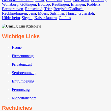
Wolfsburg⁠
,
Göttingen
,
Bottrop
,
Reutlingen
,
Erlangen⁠
,
Koblenz
,
Bremerhaven⁠
,
Remscheid
,
Trier⁠
,
Bergisch Gladbach
,
Recklinghausen
,
Jena⁠
,
Moers⁠
,
Salzgitter⁠
,
Hanau
,
Gütersloh
,
Hildesheim⁠
,
Siegen⁠
,
Kaiserslautern⁠
,
Cottbus⁠
Wichtige Links
Home
Firmenumzug
Privatumzug
Seniorenumzug
Entrümpelung
Fernumzug
Möbeltransport
Rechtliches