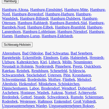
Hamburg
Hamburg-Altona
,
Hamburg-Eimsbüttel
,
Hamburg-Mitte
,
Hamburg-
Nord
,
Hamburg-Bergedorf
,
Hamburg-Harburg
,
Hamburg-
Wandsbek
,
Hamburg-Billstedt
,
Hamburg-Dulsberg
,
Hamburg-
Ottensen
,
Hamburg-Rahlstedt
,
Hamburg-Barmbek-Süd
,
Hamburg-
Barmbek-Nord
,
Hamburg-Eilbek
,
Hamburg-Bramfeld
,
Hamburg-
Langenhorn
,
Hamburg-Lohbrügge
,
Hamburg-Niendorf
,
Hamburg-
Hamm
,
Hamburg-Lurup
,
Hamburg-Eidelstedt
,
Schleswig-Holstein
Ahrensburg
,
Bad Oldesloe
,
Bad Schwartau
,
Bad Segeberg
,
Bargteheide
,
Eckernförde
,
Elmshorn
,
Eutin
,
Halstenbek
,
Henstedt-
Ulzburg
,
Kaltenkirchen
,
Kiel
,
Lübeck
,
Mölln
,
Neumünster
,
Neustadt in Holstein
,
Norderstedt
,
Pinneberg
,
Preetz
,
Quickborn
,
Ratekau
,
Reinbek
,
Rendsburg
,
Schenefeld
,
Schleswig
,
Schwarzenbek
,
Stockelsdorf
,
Uetersen
,
Plön
,
Kronshagen
,
Schwentinental
,
Bordesholm
,
Molfsee
,
Flintbek
,
Melsdorf
,
Altenholz
,
Heikendorf
,
Mönkeberg
,
Schönkirchen
,
Dänischenhagen
,
Laboe
,
Brodersdorf
,
Wendtorf
,
Dobersdorf
,
Ascheberg
,
Honigsee
,
Wasbek
,
Aukrug
,
Nortorf
,
Achterwehr
,
Bredenbek
,
Gettorf
,
Strande
,
Schwedeneck
,
Rumohr
,
Schierensee
,
Rodenbek
,
Westensee
,
Haßmoor
,
Emkendorf
,
Groß Vollstedt
,
Umzugsunternehmen Warder
,
Umzugsunternehmen Boksee
,