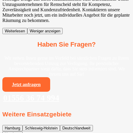
Umzugsunternehmen für Remscheid steht für Kompetenz,
Zuverlässigkeit und Kundenzufriedenheit. Kontaktieren unsere
Mitarbeiter noch jetzt, um ein individuelles Angebot für die geplante
Räumung zu bekommen.
Weiterlesen
Weniger anzeigen
Haben Sie Fragen?
Wir stehen Ihnen gerne im Vorfeld bei sämtlichen Fragen zu Ihrem
bevorstehenden Umzug zur Verfügung. Ihr persönlicher
Ansprechpartner sorgt dafür, dass Sie stets informiert sind. Wir
freuen uns auf Sie!
Jetzt anfragen
01556 36 74 994
Weitere Einsatzgebiete
Hamburg
Schleswig-Holstein
Deutschlandweit