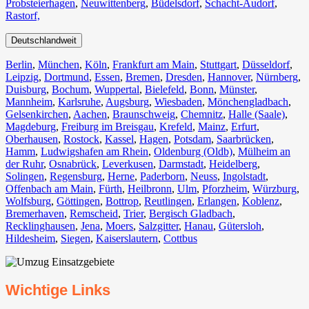
Probsteierhagen
,
Neuwittenberg
,
Büdelsdorf
,
Schacht-Audorf
,
Rastorf,
Deutschlandweit
Berlin⁠
,
München
,
Köln⁠
,
Frankfurt am Main
,
Stuttgart
,
Düsseldorf
,
Leipzig
,
Dortmund
,
Essen
,
Bremen
,
Dresden
,
Hannover
,
Nürnberg
,
Duisburg⁠
,
Bochum
,
Wuppertal⁠
,
Bielefeld⁠
,
Bonn⁠
,
Münster⁠
,
Mannheim
,
Karlsruhe
,
Augsburg
,
Wiesbaden⁠
,
Mönchengladbach⁠
,
Gelsenkirchen⁠
,
Aachen⁠
,
Braunschweig
,
Chemnitz⁠
,
Halle (Saale)
⁠,
Magdeburg
,
Freiburg im Breisgau
⁠,
Krefeld⁠
,
Mainz⁠
,
Erfurt
,
Oberhausen⁠
,
Rostock⁠
,
Kassel⁠
,
Hagen
,
Potsdam
,
Saarbrücken⁠
,
Hamm
,
Ludwigshafen am Rhein
⁠,
Oldenburg (Oldb)
,
Mülheim an
der Ruhr
,
Osnabrück⁠
,
Leverkusen
,
Darmstadt⁠
,
Heidelberg
,
Solingen
,
Regensburg
,
Herne⁠
,
Paderborn
,
Neuss
,
Ingolstadt
,
Offenbach am Main
,
Fürth⁠
,
Heilbronn
,
Ulm⁠
,
Pforzheim
,
Würzburg
,
Wolfsburg⁠
,
Göttingen
,
Bottrop
,
Reutlingen
,
Erlangen⁠
,
Koblenz
,
Bremerhaven⁠
,
Remscheid
,
Trier⁠
,
Bergisch Gladbach
,
Recklinghausen
,
Jena⁠
,
Moers⁠
,
Salzgitter⁠
,
Hanau
,
Gütersloh
,
Hildesheim⁠
,
Siegen⁠
,
Kaiserslautern⁠
,
Cottbus⁠
Wichtige Links