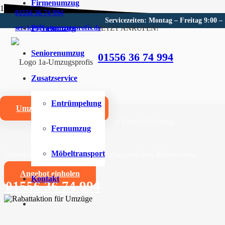
Firmenumzug
01556 36 74 994
Servicezeiten: Montag – Freitag 9:00 –
Privatumzug
JETZT ANRUFEN!
service@1a-umzugsprofis.de
Umzugsunternehmen für Bad
Seniorenumzug
01556 36 74 994
Wir sind Ihr kompetentes Umzugsunternehmen für Bad
Zusatzservice
Umzüge aller Art für Privat- und Firmenkunden
Entrümpelung
Umzugskostenrechner
Zuverlässige und professionelle Durchführung
Fernumzug
Jahrelange Erfahrung und umfangreiches Know-how
Möbeltransport
Angebot einholen
Kontakt
01556 36 74 994