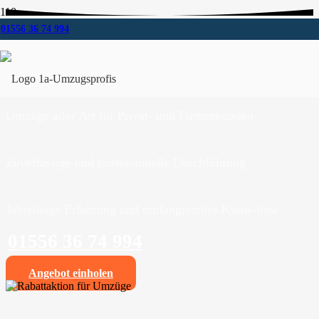
01556 36 74 994
Umzugsunternehmen für Bielefeld
Wir sind Ihr kompetentes Umzugsunternehmen für
Bielefeld und Umgebung.
Umzüge aller Art für Privat- und Firmenkunden
Zuverlässige und professionelle Durchführung
Jahrelange Erfahrung und umfangreiches Know-how
01556 36 74 994
Angebot einholen