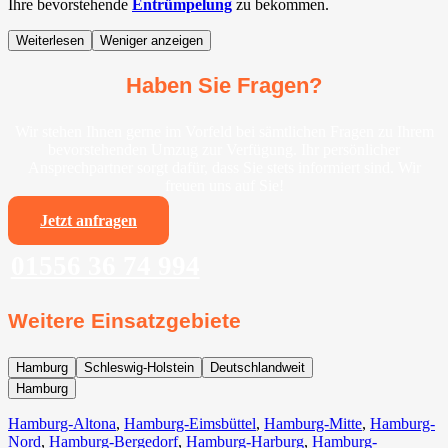
Ihre bevorstehende
Entrümpelung
zu bekommen.
Weiterlesen
Weniger anzeigen
Haben Sie Fragen?
Wir stehen Ihnen gerne im Vorfeld bei sämtlichen Fragen zu Ihrem
bevorstehenden Umzug zur Verfügung. Ihr persönlicher
Ansprechpartner sorgt dafür, dass Sie stets informiert sind. Wir
freuen uns auf Sie!
Jetzt anfragen
01556 36 74 994
Weitere Einsatzgebiete
Hamburg
Schleswig-Holstein
Deutschlandweit
Hamburg
Hamburg-Altona
,
Hamburg-Eimsbüttel
,
Hamburg-Mitte
,
Hamburg-
Nord
,
Hamburg-Bergedorf
,
Hamburg-Harburg
,
Hamburg-