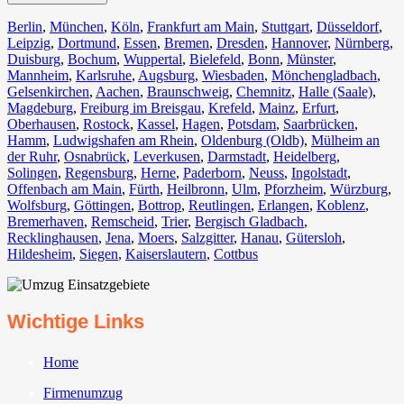
Berlin⁠
,
München
,
Köln⁠
,
Frankfurt am Main
,
Stuttgart
,
Düsseldorf
,
Leipzig
,
Dortmund
,
Essen
,
Bremen
,
Dresden
,
Hannover
,
Nürnberg
,
Duisburg⁠
,
Bochum
,
Wuppertal⁠
,
Bielefeld⁠
,
Bonn⁠
,
Münster⁠
,
Mannheim
,
Karlsruhe
,
Augsburg
,
Wiesbaden⁠
,
Mönchengladbach⁠
,
Gelsenkirchen⁠
,
Aachen⁠
,
Braunschweig
,
Chemnitz⁠
,
Halle (Saale)
⁠,
Magdeburg
,
Freiburg im Breisgau
⁠,
Krefeld⁠
,
Mainz⁠
,
Erfurt
,
Oberhausen⁠
,
Rostock⁠
,
Kassel⁠
,
Hagen
,
Potsdam
,
Saarbrücken⁠
,
Hamm
,
Ludwigshafen am Rhein
⁠,
Oldenburg (Oldb)
,
Mülheim an
der Ruhr
,
Osnabrück⁠
,
Leverkusen
,
Darmstadt⁠
,
Heidelberg
,
Solingen
,
Regensburg
,
Herne⁠
,
Paderborn
,
Neuss
,
Ingolstadt
,
Offenbach am Main
,
Fürth⁠
,
Heilbronn
,
Ulm⁠
,
Pforzheim
,
Würzburg
,
Wolfsburg⁠
,
Göttingen
,
Bottrop
,
Reutlingen
,
Erlangen⁠
,
Koblenz
,
Bremerhaven⁠
,
Remscheid
,
Trier⁠
,
Bergisch Gladbach
,
Recklinghausen
,
Jena⁠
,
Moers⁠
,
Salzgitter⁠
,
Hanau
,
Gütersloh
,
Hildesheim⁠
,
Siegen⁠
,
Kaiserslautern⁠
,
Cottbus⁠
Wichtige Links
Home
Firmenumzug