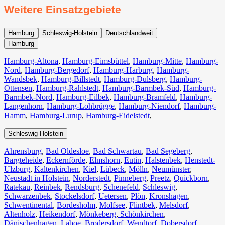
Weitere Einsatzgebiete
Hamburg
Schleswig-Holstein
Deutschlandweit
Hamburg
Hamburg-Altona
,
Hamburg-Eimsbüttel
,
Hamburg-Mitte
,
Hamburg-
Nord
,
Hamburg-Bergedorf
,
Hamburg-Harburg
,
Hamburg-
Wandsbek
,
Hamburg-Billstedt
,
Hamburg-Dulsberg
,
Hamburg-
Ottensen
,
Hamburg-Rahlstedt
,
Hamburg-Barmbek-Süd
,
Hamburg-
Barmbek-Nord
,
Hamburg-Eilbek
,
Hamburg-Bramfeld
,
Hamburg-
Langenhorn
,
Hamburg-Lohbrügge
,
Hamburg-Niendorf
,
Hamburg-
Hamm
,
Hamburg-Lurup
,
Hamburg-Eidelstedt
,
Schleswig-Holstein
Ahrensburg
,
Bad Oldesloe
,
Bad Schwartau
,
Bad Segeberg
,
Bargteheide
,
Eckernförde
,
Elmshorn
,
Eutin
,
Halstenbek
,
Henstedt-
Ulzburg
,
Kaltenkirchen
,
Kiel
,
Lübeck
,
Mölln
,
Neumünster
,
Neustadt in Holstein
,
Norderstedt
,
Pinneberg
,
Preetz
,
Quickborn
,
Ratekau
,
Reinbek
,
Rendsburg
,
Schenefeld
,
Schleswig
,
Schwarzenbek
,
Stockelsdorf
,
Uetersen
,
Plön
,
Kronshagen
,
Schwentinental
,
Bordesholm
,
Molfsee
,
Flintbek
,
Melsdorf
,
Altenholz
,
Heikendorf
,
Mönkeberg
,
Schönkirchen
,
Dänischenhagen
,
Laboe
,
Brodersdorf
,
Wendtorf
,
Dobersdorf
,