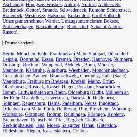
Ascheberg
,
Honigsee
,
Wasbek
,
Aukrug
,
Nortorf
,
Achterwehr
,
Bredenbek
,
Gettorf
,
Strande
,
Schwedeneck
,
Rumohr
,
Schierensee
,
Rodenbek
,
Westensee
,
Haßmoor
,
Emkendorf
,
Groß Vollstedt
,
Umzugsunternehmen Warder
,
Umzugsunternehmen Boksee
,
Probsteierhagen
,
Neuwittenberg
,
Büdelsdorf
,
Schacht-Audorf
,
Rastorf,
Deutschlandweit
Berlin⁠
,
München
,
Köln⁠
,
Frankfurt am Main
,
Stuttgart
,
Düsseldorf
,
Leipzig
,
Dortmund
,
Essen
,
Bremen
,
Dresden
,
Hannover
,
Nürnberg
,
Duisburg⁠
,
Bochum
,
Wuppertal⁠
,
Bielefeld⁠
,
Bonn⁠
,
Münster⁠
,
Mannheim
,
Karlsruhe
,
Augsburg
,
Wiesbaden⁠
,
Mönchengladbach⁠
,
Gelsenkirchen⁠
,
Aachen⁠
,
Braunschweig
,
Chemnitz⁠
,
Halle (Saale)
⁠,
Magdeburg
,
Freiburg im Breisgau
⁠,
Krefeld⁠
,
Mainz⁠
,
Erfurt
,
Oberhausen⁠
,
Rostock⁠
,
Kassel⁠
,
Hagen
,
Potsdam
,
Saarbrücken⁠
,
Hamm
,
Ludwigshafen am Rhein
⁠,
Oldenburg (Oldb)
,
Mülheim an
der Ruhr
,
Osnabrück⁠
,
Leverkusen
,
Darmstadt⁠
,
Heidelberg
,
Solingen
,
Regensburg
,
Herne⁠
,
Paderborn
,
Neuss
,
Ingolstadt
,
Offenbach am Main
,
Fürth⁠
,
Heilbronn
,
Ulm⁠
,
Pforzheim
,
Würzburg
,
Wolfsburg⁠
,
Göttingen
,
Bottrop
,
Reutlingen
,
Erlangen⁠
,
Koblenz
,
Bremerhaven⁠
,
Remscheid
,
Trier⁠
,
Bergisch Gladbach
,
Recklinghausen
,
Jena⁠
,
Moers⁠
,
Salzgitter⁠
,
Hanau
,
Gütersloh
,
Hildesheim⁠
,
Siegen⁠
,
Kaiserslautern⁠
,
Cottbus⁠