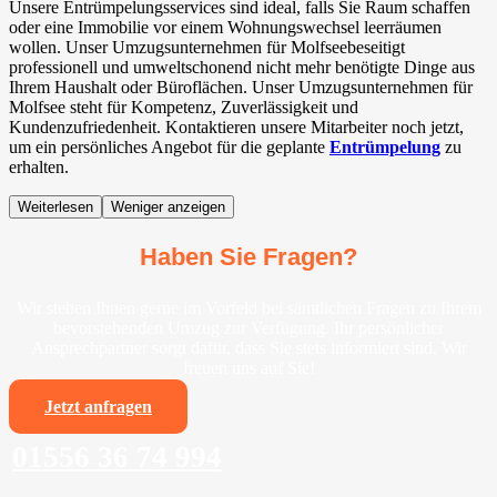
Unsere Entrümpelungsservices sind ideal, falls Sie Raum schaffen
oder eine Immobilie vor einem Wohnungswechsel leerräumen
wollen. Unser Umzugsunternehmen für Molfseebeseitigt
professionell und umweltschonend nicht mehr benötigte Dinge aus
Ihrem Haushalt oder Büroflächen. Unser Umzugsunternehmen für
Molfsee steht für Kompetenz, Zuverlässigkeit und
Kundenzufriedenheit. Kontaktieren unsere Mitarbeiter noch jetzt,
um ein persönliches Angebot für die geplante
Entrümpelung
zu
erhalten.
Weiterlesen
Weniger anzeigen
Haben Sie Fragen?
Wir stehen Ihnen gerne im Vorfeld bei sämtlichen Fragen zu Ihrem
bevorstehenden Umzug zur Verfügung. Ihr persönlicher
Ansprechpartner sorgt dafür, dass Sie stets informiert sind. Wir
freuen uns auf Sie!
Jetzt anfragen
01556 36 74 994