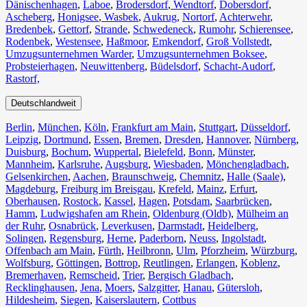
Dänischenhagen
,
Laboe
,
Brodersdorf
,
Wendtorf
,
Dobersdorf
,
Ascheberg
,
Honigsee
,
Wasbek
,
Aukrug
,
Nortorf
,
Achterwehr
,
Bredenbek
,
Gettorf
,
Strande
,
Schwedeneck
,
Rumohr
,
Schierensee
,
Rodenbek
,
Westensee
,
Haßmoor
,
Emkendorf
,
Groß Vollstedt
,
Umzugsunternehmen Warder
,
Umzugsunternehmen Boksee
,
Probsteierhagen
,
Neuwittenberg
,
Büdelsdorf
,
Schacht-Audorf
,
Rastorf,
Deutschlandweit
Berlin⁠
,
München
,
Köln⁠
,
Frankfurt am Main
,
Stuttgart
,
Düsseldorf
,
Leipzig
,
Dortmund
,
Essen
,
Bremen
,
Dresden
,
Hannover
,
Nürnberg
,
Duisburg⁠
,
Bochum
,
Wuppertal⁠
,
Bielefeld⁠
,
Bonn⁠
,
Münster⁠
,
Mannheim
,
Karlsruhe
,
Augsburg
,
Wiesbaden⁠
,
Mönchengladbach⁠
,
Gelsenkirchen⁠
,
Aachen⁠
,
Braunschweig
,
Chemnitz⁠
,
Halle (Saale)
⁠,
Magdeburg
,
Freiburg im Breisgau
⁠,
Krefeld⁠
,
Mainz⁠
,
Erfurt
,
Oberhausen⁠
,
Rostock⁠
,
Kassel⁠
,
Hagen
,
Potsdam
,
Saarbrücken⁠
,
Hamm
,
Ludwigshafen am Rhein
⁠,
Oldenburg (Oldb)
,
Mülheim an
der Ruhr
,
Osnabrück⁠
,
Leverkusen
,
Darmstadt⁠
,
Heidelberg
,
Solingen
,
Regensburg
,
Herne⁠
,
Paderborn
,
Neuss
,
Ingolstadt
,
Offenbach am Main
,
Fürth⁠
,
Heilbronn
,
Ulm⁠
,
Pforzheim
,
Würzburg
,
Wolfsburg⁠
,
Göttingen
,
Bottrop
,
Reutlingen
,
Erlangen⁠
,
Koblenz
,
Bremerhaven⁠
,
Remscheid
,
Trier⁠
,
Bergisch Gladbach
,
Recklinghausen
,
Jena⁠
,
Moers⁠
,
Salzgitter⁠
,
Hanau
,
Gütersloh
,
Hildesheim⁠
,
Siegen⁠
,
Kaiserslautern⁠
,
Cottbus⁠