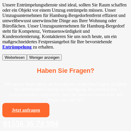
Unsere Entrümpelungsdienste sind ideal, sollten Sie Raum schaffen
oder ein Objekt vor einem Umzug entrümpeln müssen. Unser
Umzugsunternehmen für Hamburg-Bergedorfentfernt effizient und
umweltbewusst unerwünschte Dinge aus Ihrer Wohnung oder
Büroflächen. Unser Umzugsunternehmen für Hamburg-Bergedorf
steht für Kompetenz, Vertrauenswürdigkeit und
Kundenorientierung. Kontaktieren Sie uns noch heute, um ein
maßgeschneidertes Festpresiangebot für Ihre bevorstehende
Entrümpelung
zu erhalten.
Weiterlesen
Weniger anzeigen
Haben Sie Fragen?
Wir stehen Ihnen gerne im Vorfeld bei sämtlichen Fragen zu Ihrem
bevorstehenden Umzug zur Verfügung. Ihr persönlicher
Ansprechpartner sorgt dafür, dass Sie stets informiert sind. Wir
freuen uns auf Sie!
Jetzt anfragen
01556 36 74 994