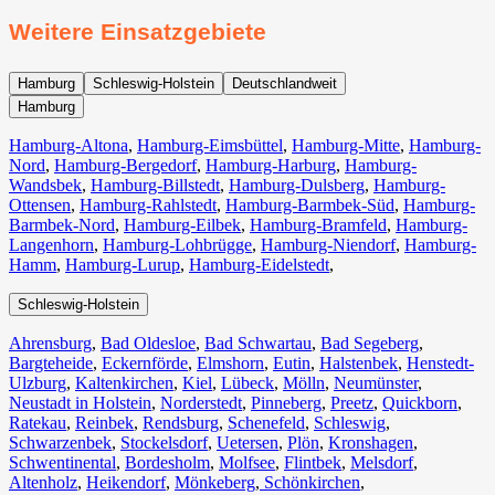
Weitere Einsatzgebiete
Hamburg
Schleswig-Holstein
Deutschlandweit
Hamburg
Hamburg-Altona
,
Hamburg-Eimsbüttel
,
Hamburg-Mitte
,
Hamburg-
Nord
,
Hamburg-Bergedorf
,
Hamburg-Harburg
,
Hamburg-
Wandsbek
,
Hamburg-Billstedt
,
Hamburg-Dulsberg
,
Hamburg-
Ottensen
,
Hamburg-Rahlstedt
,
Hamburg-Barmbek-Süd
,
Hamburg-
Barmbek-Nord
,
Hamburg-Eilbek
,
Hamburg-Bramfeld
,
Hamburg-
Langenhorn
,
Hamburg-Lohbrügge
,
Hamburg-Niendorf
,
Hamburg-
Hamm
,
Hamburg-Lurup
,
Hamburg-Eidelstedt
,
Schleswig-Holstein
Ahrensburg
,
Bad Oldesloe
,
Bad Schwartau
,
Bad Segeberg
,
Bargteheide
,
Eckernförde
,
Elmshorn
,
Eutin
,
Halstenbek
,
Henstedt-
Ulzburg
,
Kaltenkirchen
,
Kiel
,
Lübeck
,
Mölln
,
Neumünster
,
Neustadt in Holstein
,
Norderstedt
,
Pinneberg
,
Preetz
,
Quickborn
,
Ratekau
,
Reinbek
,
Rendsburg
,
Schenefeld
,
Schleswig
,
Schwarzenbek
,
Stockelsdorf
,
Uetersen
,
Plön
,
Kronshagen
,
Schwentinental
,
Bordesholm
,
Molfsee
,
Flintbek
,
Melsdorf
,
Altenholz
,
Heikendorf
,
Mönkeberg
,
Schönkirchen
,