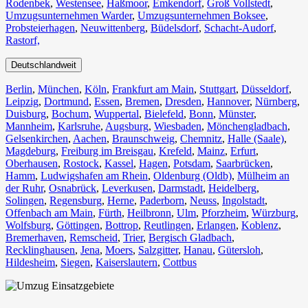
Rodenbek
,
Westensee
,
Haßmoor
,
Emkendorf
,
Groß Vollstedt
,
Umzugsunternehmen Warder
,
Umzugsunternehmen Boksee
,
Probsteierhagen
,
Neuwittenberg
,
Büdelsdorf
,
Schacht-Audorf
,
Rastorf,
Deutschlandweit
Berlin⁠
,
München
,
Köln⁠
,
Frankfurt am Main
,
Stuttgart
,
Düsseldorf
,
Leipzig
,
Dortmund
,
Essen
,
Bremen
,
Dresden
,
Hannover
,
Nürnberg
,
Duisburg⁠
,
Bochum
,
Wuppertal⁠
,
Bielefeld⁠
,
Bonn⁠
,
Münster⁠
,
Mannheim
,
Karlsruhe
,
Augsburg
,
Wiesbaden⁠
,
Mönchengladbach⁠
,
Gelsenkirchen⁠
,
Aachen⁠
,
Braunschweig
,
Chemnitz⁠
,
Halle (Saale)
⁠,
Magdeburg
,
Freiburg im Breisgau
⁠,
Krefeld⁠
,
Mainz⁠
,
Erfurt
,
Oberhausen⁠
,
Rostock⁠
,
Kassel⁠
,
Hagen
,
Potsdam
,
Saarbrücken⁠
,
Hamm
,
Ludwigshafen am Rhein
⁠,
Oldenburg (Oldb)
,
Mülheim an
der Ruhr
,
Osnabrück⁠
,
Leverkusen
,
Darmstadt⁠
,
Heidelberg
,
Solingen
,
Regensburg
,
Herne⁠
,
Paderborn
,
Neuss
,
Ingolstadt
,
Offenbach am Main
,
Fürth⁠
,
Heilbronn
,
Ulm⁠
,
Pforzheim
,
Würzburg
,
Wolfsburg⁠
,
Göttingen
,
Bottrop
,
Reutlingen
,
Erlangen⁠
,
Koblenz
,
Bremerhaven⁠
,
Remscheid
,
Trier⁠
,
Bergisch Gladbach
,
Recklinghausen
,
Jena⁠
,
Moers⁠
,
Salzgitter⁠
,
Hanau
,
Gütersloh
,
Hildesheim⁠
,
Siegen⁠
,
Kaiserslautern⁠
,
Cottbus⁠