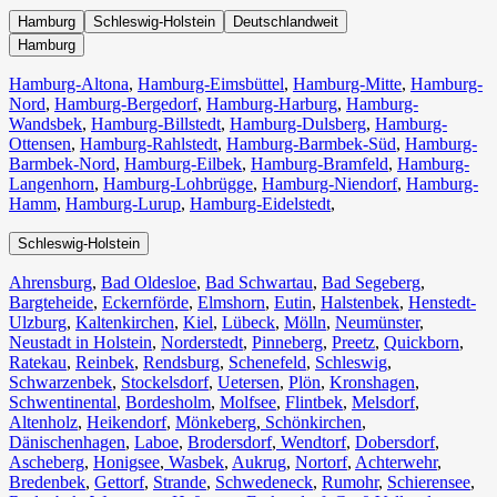
Hamburg
Schleswig-Holstein
Deutschlandweit
Hamburg
Hamburg-Altona
,
Hamburg-Eimsbüttel
,
Hamburg-Mitte
,
Hamburg-
Nord
,
Hamburg-Bergedorf
,
Hamburg-Harburg
,
Hamburg-
Wandsbek
,
Hamburg-Billstedt
,
Hamburg-Dulsberg
,
Hamburg-
Ottensen
,
Hamburg-Rahlstedt
,
Hamburg-Barmbek-Süd
,
Hamburg-
Barmbek-Nord
,
Hamburg-Eilbek
,
Hamburg-Bramfeld
,
Hamburg-
Langenhorn
,
Hamburg-Lohbrügge
,
Hamburg-Niendorf
,
Hamburg-
Hamm
,
Hamburg-Lurup
,
Hamburg-Eidelstedt
,
Schleswig-Holstein
Ahrensburg
,
Bad Oldesloe
,
Bad Schwartau
,
Bad Segeberg
,
Bargteheide
,
Eckernförde
,
Elmshorn
,
Eutin
,
Halstenbek
,
Henstedt-
Ulzburg
,
Kaltenkirchen
,
Kiel
,
Lübeck
,
Mölln
,
Neumünster
,
Neustadt in Holstein
,
Norderstedt
,
Pinneberg
,
Preetz
,
Quickborn
,
Ratekau
,
Reinbek
,
Rendsburg
,
Schenefeld
,
Schleswig
,
Schwarzenbek
,
Stockelsdorf
,
Uetersen
,
Plön
,
Kronshagen
,
Schwentinental
,
Bordesholm
,
Molfsee
,
Flintbek
,
Melsdorf
,
Altenholz
,
Heikendorf
,
Mönkeberg
,
Schönkirchen
,
Dänischenhagen
,
Laboe
,
Brodersdorf
,
Wendtorf
,
Dobersdorf
,
Ascheberg
,
Honigsee
,
Wasbek
,
Aukrug
,
Nortorf
,
Achterwehr
,
Bredenbek
,
Gettorf
,
Strande
,
Schwedeneck
,
Rumohr
,
Schierensee
,