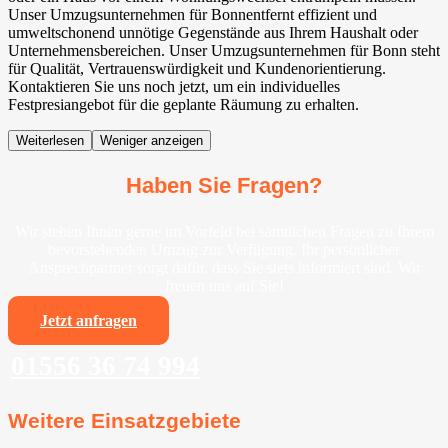
Unser Umzugsunternehmen für Bonnentfernt effizient und
umweltschonend unnötige Gegenstände aus Ihrem Haushalt oder
Unternehmensbereichen. Unser Umzugsunternehmen für Bonn steht
für Qualität, Vertrauenswürdigkeit und Kundenorientierung.
Kontaktieren Sie uns noch jetzt, um ein individuelles
Festpresiangebot für die geplante Räumung zu erhalten.
Weiterlesen
Weniger anzeigen
Haben Sie Fragen?
Wir stehen Ihnen gerne im Vorfeld bei sämtlichen Fragen zu Ihrem
bevorstehenden Umzug zur Verfügung. Ihr persönlicher
Ansprechpartner sorgt dafür, dass Sie stets informiert sind. Wir
freuen uns auf Sie!
Jetzt anfragen
01556 36 74 994
Weitere Einsatzgebiete