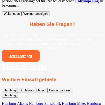
persönliches Preisangebot für Ihre bevorstehende
Entrümpelung
zu
bekommen.
Weiterlesen
Weniger anzeigen
Haben Sie Fragen?
Wir stehen Ihnen gerne im Vorfeld bei sämtlichen Fragen zu Ihrem
bevorstehenden Umzug zur Verfügung. Ihr persönlicher
Ansprechpartner sorgt dafür, dass Sie stets informiert sind. Wir
freuen uns auf Sie!
Jetzt anfragen
01556 36 74 994
Weitere Einsatzgebiete
Hamburg
Schleswig-Holstein
Deutschlandweit
Hamburg
Hamburg-Altona
,
Hamburg-Eimsbüttel
,
Hamburg-Mitte
,
Hamburg-