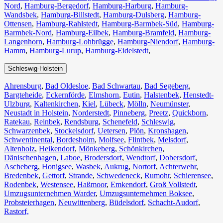
Nord
,
Hamburg-Bergedorf
,
Hamburg-Harburg
,
Hamburg-
Wandsbek
,
Hamburg-Billstedt
,
Hamburg-Dulsberg
,
Hamburg-
Ottensen
,
Hamburg-Rahlstedt
,
Hamburg-Barmbek-Süd
,
Hamburg-
Barmbek-Nord
,
Hamburg-Eilbek
,
Hamburg-Bramfeld
,
Hamburg-
Langenhorn
,
Hamburg-Lohbrügge
,
Hamburg-Niendorf
,
Hamburg-
Hamm
,
Hamburg-Lurup
,
Hamburg-Eidelstedt
,
Schleswig-Holstein
Ahrensburg
,
Bad Oldesloe
,
Bad Schwartau
,
Bad Segeberg
,
Bargteheide
,
Eckernförde
,
Elmshorn
,
Eutin
,
Halstenbek
,
Henstedt-
Ulzburg
,
Kaltenkirchen
,
Kiel
,
Lübeck
,
Mölln
,
Neumünster
,
Neustadt in Holstein
,
Norderstedt
,
Pinneberg
,
Preetz
,
Quickborn
,
Ratekau
,
Reinbek
,
Rendsburg
,
Schenefeld
,
Schleswig
,
Schwarzenbek
,
Stockelsdorf
,
Uetersen
,
Plön
,
Kronshagen
,
Schwentinental
,
Bordesholm
,
Molfsee
,
Flintbek
,
Melsdorf
,
Altenholz
,
Heikendorf
,
Mönkeberg
,
Schönkirchen
,
Dänischenhagen
,
Laboe
,
Brodersdorf
,
Wendtorf
,
Dobersdorf
,
Ascheberg
,
Honigsee
,
Wasbek
,
Aukrug
,
Nortorf
,
Achterwehr
,
Bredenbek
,
Gettorf
,
Strande
,
Schwedeneck
,
Rumohr
,
Schierensee
,
Rodenbek
,
Westensee
,
Haßmoor
,
Emkendorf
,
Groß Vollstedt
,
Umzugsunternehmen Warder
,
Umzugsunternehmen Boksee
,
Probsteierhagen
,
Neuwittenberg
,
Büdelsdorf
,
Schacht-Audorf
,
Rastorf,