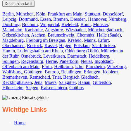
Deutschlandweit
Berlin⁠
,
München
,
Köln⁠
,
Frankfurt am Main
,
Stuttgart
,
Düsseldorf
,
Leipzig
,
Dortmund
,
Essen
,
Bremen
,
Dresden
,
Hannover
,
Nürnberg
,
Duisburg⁠
,
Bochum
,
Wuppertal⁠
,
Bielefeld⁠
,
Bonn⁠
,
Münster⁠
,
Mannheim
,
Karlsruhe
,
Augsburg
,
Wiesbaden⁠
,
Mönchengladbach⁠
,
Gelsenkirchen⁠
,
Aachen⁠
,
Braunschweig
,
Chemnitz⁠
,
Halle (Saale)
⁠,
Magdeburg
,
Freiburg im Breisgau
⁠,
Krefeld⁠
,
Mainz⁠
,
Erfurt
,
Oberhausen⁠
,
Rostock⁠
,
Kassel⁠
,
Hagen
,
Potsdam
,
Saarbrücken⁠
,
Hamm
,
Ludwigshafen am Rhein
⁠,
Oldenburg (Oldb)
,
Mülheim an
der Ruhr
,
Osnabrück⁠
,
Leverkusen
,
Darmstadt⁠
,
Heidelberg
,
Solingen
,
Regensburg
,
Herne⁠
,
Paderborn
,
Neuss
,
Ingolstadt
,
Offenbach am Main
,
Fürth⁠
,
Heilbronn
,
Ulm⁠
,
Pforzheim
,
Würzburg
,
Wolfsburg⁠
,
Göttingen
,
Bottrop
,
Reutlingen
,
Erlangen⁠
,
Koblenz
,
Bremerhaven⁠
,
Remscheid
,
Trier⁠
,
Bergisch Gladbach
,
Recklinghausen
,
Jena⁠
,
Moers⁠
,
Salzgitter⁠
,
Hanau
,
Gütersloh
,
Hildesheim⁠
,
Siegen⁠
,
Kaiserslautern⁠
,
Cottbus⁠
Wichtige Links
Home