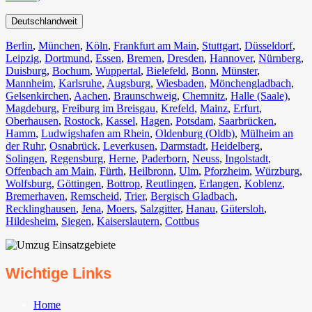
Deutschlandweit
Berlin⁠
,
München
,
Köln⁠
,
Frankfurt am Main
,
Stuttgart
,
Düsseldorf
,
Leipzig
,
Dortmund
,
Essen
,
Bremen
,
Dresden
,
Hannover
,
Nürnberg
,
Duisburg⁠
,
Bochum
,
Wuppertal⁠
,
Bielefeld⁠
,
Bonn⁠
,
Münster⁠
,
Mannheim
,
Karlsruhe
,
Augsburg
,
Wiesbaden⁠
,
Mönchengladbach⁠
,
Gelsenkirchen⁠
,
Aachen⁠
,
Braunschweig
,
Chemnitz⁠
,
Halle (Saale)
⁠,
Magdeburg
,
Freiburg im Breisgau
⁠,
Krefeld⁠
,
Mainz⁠
,
Erfurt
,
Oberhausen⁠
,
Rostock⁠
,
Kassel⁠
,
Hagen
,
Potsdam
,
Saarbrücken⁠
,
Hamm
,
Ludwigshafen am Rhein
⁠,
Oldenburg (Oldb)
,
Mülheim an
der Ruhr
,
Osnabrück⁠
,
Leverkusen
,
Darmstadt⁠
,
Heidelberg
,
Solingen
,
Regensburg
,
Herne⁠
,
Paderborn
,
Neuss
,
Ingolstadt
,
Offenbach am Main
,
Fürth⁠
,
Heilbronn
,
Ulm⁠
,
Pforzheim
,
Würzburg
,
Wolfsburg⁠
,
Göttingen
,
Bottrop
,
Reutlingen
,
Erlangen⁠
,
Koblenz
,
Bremerhaven⁠
,
Remscheid
,
Trier⁠
,
Bergisch Gladbach
,
Recklinghausen
,
Jena⁠
,
Moers⁠
,
Salzgitter⁠
,
Hanau
,
Gütersloh
,
Hildesheim⁠
,
Siegen⁠
,
Kaiserslautern⁠
,
Cottbus⁠
Wichtige Links
Home