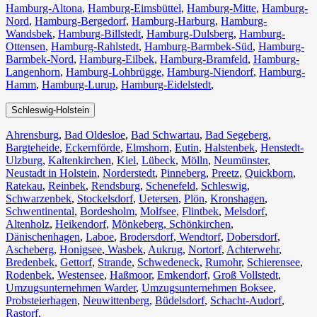
Hamburg-Altona
,
Hamburg-Eimsbüttel
,
Hamburg-Mitte
,
Hamburg-
Nord
,
Hamburg-Bergedorf
,
Hamburg-Harburg
,
Hamburg-
Wandsbek
,
Hamburg-Billstedt
,
Hamburg-Dulsberg
,
Hamburg-
Ottensen
,
Hamburg-Rahlstedt
,
Hamburg-Barmbek-Süd
,
Hamburg-
Barmbek-Nord
,
Hamburg-Eilbek
,
Hamburg-Bramfeld
,
Hamburg-
Langenhorn
,
Hamburg-Lohbrügge
,
Hamburg-Niendorf
,
Hamburg-
Hamm
,
Hamburg-Lurup
,
Hamburg-Eidelstedt
,
Schleswig-Holstein
Ahrensburg
,
Bad Oldesloe
,
Bad Schwartau
,
Bad Segeberg
,
Bargteheide
,
Eckernförde
,
Elmshorn
,
Eutin
,
Halstenbek
,
Henstedt-
Ulzburg
,
Kaltenkirchen
,
Kiel
,
Lübeck
,
Mölln
,
Neumünster
,
Neustadt in Holstein
,
Norderstedt
,
Pinneberg
,
Preetz
,
Quickborn
,
Ratekau
,
Reinbek
,
Rendsburg
,
Schenefeld
,
Schleswig
,
Schwarzenbek
,
Stockelsdorf
,
Uetersen
,
Plön
,
Kronshagen
,
Schwentinental
,
Bordesholm
,
Molfsee
,
Flintbek
,
Melsdorf
,
Altenholz
,
Heikendorf
,
Mönkeberg
,
Schönkirchen
,
Dänischenhagen
,
Laboe
,
Brodersdorf
,
Wendtorf
,
Dobersdorf
,
Ascheberg
,
Honigsee
,
Wasbek
,
Aukrug
,
Nortorf
,
Achterwehr
,
Bredenbek
,
Gettorf
,
Strande
,
Schwedeneck
,
Rumohr
,
Schierensee
,
Rodenbek
,
Westensee
,
Haßmoor
,
Emkendorf
,
Groß Vollstedt
,
Umzugsunternehmen Warder
,
Umzugsunternehmen Boksee
,
Probsteierhagen
,
Neuwittenberg
,
Büdelsdorf
,
Schacht-Audorf
,
Rastorf,