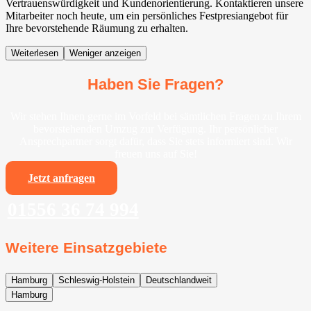
Vertrauenswürdigkeit und Kundenorientierung. Kontaktieren unsere
Mitarbeiter noch heute, um ein persönliches Festpresiangebot für
Ihre bevorstehende Räumung zu erhalten.
Weiterlesen
Weniger anzeigen
Haben Sie Fragen?
Wir stehen Ihnen gerne im Vorfeld bei sämtlichen Fragen zu Ihrem
bevorstehenden Umzug zur Verfügung. Ihr persönlicher
Ansprechpartner sorgt dafür, dass Sie stets informiert sind. Wir
freuen uns auf Sie!
Jetzt anfragen
01556 36 74 994
Weitere Einsatzgebiete
Hamburg
Schleswig-Holstein
Deutschlandweit
Hamburg