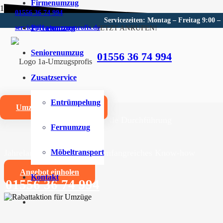
Firmenumzug
01556 36 74 994
Servicezeiten: Montag – Freitag 9:00 –
Privatumzug
JETZT ANRUFEN!
service@1a-umzugsprofis.de
Umzugsunternehmen für Fürt
Seniorenumzug
01556 36 74 994
Wir sind Ihr kompetentes Umzugsunternehmen für Fürt
Zusatzservice
Umzüge aller Art für Privat- und Firmenkunden
Entrümpelung
Umzugskostenrechner
Zuverlässige und professionelle Durchführung
Fernumzug
Jahrelange Erfahrung und umfangreiches Know-how
Möbeltransport
Angebot einholen
Kontakt
01556 36 74 994