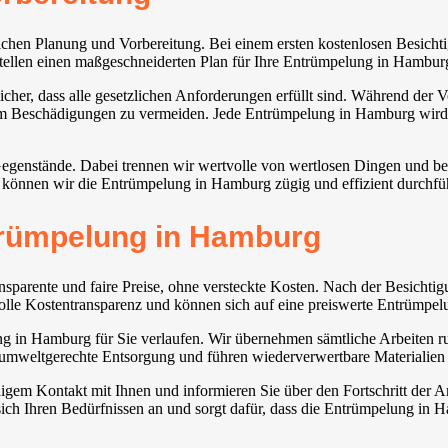
ichen Planung und Vorbereitung. Bei einem ersten kostenlosen Besich
rstellen einen maßgeschneiderten Plan für Ihre Entrümpelung in Hambur
er, dass alle gesetzlichen Anforderungen erfüllt sind. Während der V
Beschädigungen zu vermeiden. Jede Entrümpelung in Hamburg wird deta
er Gegenstände. Dabei trennen wir wertvolle von wertlosen Dingen und
n können wir die Entrümpelung in Hamburg zügig und effizient durchfü
ntrümpelung in Hamburg
sparente und faire Preise, ohne versteckte Kosten. Nach der Besichtigu
 volle Kostentransparenz und können sich auf eine preiswerte Entrümpe
elung in Hamburg für Sie verlaufen. Wir übernehmen sämtliche Arbeite
ne umweltgerechte Entsorgung und führen wiederverwertbare Materialie
gem Kontakt mit Ihnen und informieren Sie über den Fortschritt der 
ch Ihren Bedürfnissen an und sorgt dafür, dass die Entrümpelung in Ham