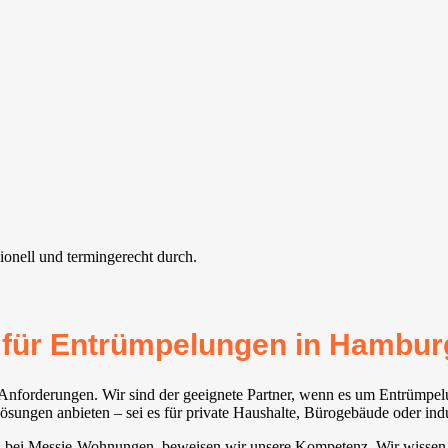
onell und termingerecht durch.
r für Entrümpelungen in Hambur
e Anforderungen. Wir sind der geeignete Partner, wenn es um Entrümpel
ungen anbieten – sei es für private Haushalte, Bürogebäude oder indu
 bei Messie-Wohnungen, beweisen wir unsere Kompetenz. Wir wissen, 