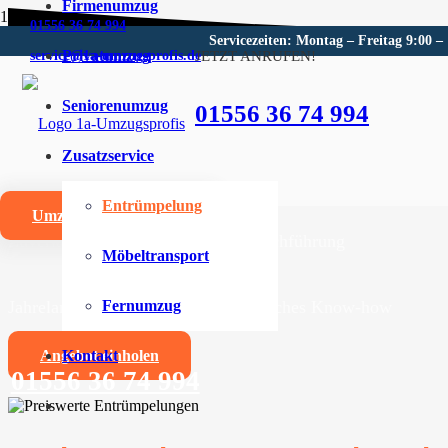
Firmenumzug
01556 36 74 994
Servicezeiten: Montag – Freitag 9:00 –
Privatumzug
JETZT ANRUFEN!
service@1a-umzugsprofis.de
Entrümpelung in Hamburg
Seniorenumzug
01556 36 74 994
1a-Umzugsprofis ist Ihr kompetenter Partner für Entr
Zusatzservice
Entrümpelungen jeglicher Art und Größe für Privat- und F
Entrümpelung
Umzugskostenrechner
Zuverlässige und professionelle Durchführung
Möbeltransport
Jahrelange Erfahrung und umfangreiches Know-how
Fernumzug
Angebot einholen
Kontakt
01556 36 74 994