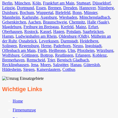
Berlin⁠
,
München
,
Köln⁠
,
Frankfurt am Main
,
Stuttgart
,
Düsseldorf
,
Leipzig
,
Dortmund
,
Essen
,
Bremen
,
Dresden
,
Hannover
,
Nürnberg
,
Duisburg⁠
,
Bochum
,
Wuppertal⁠
,
Bielefeld⁠
,
Bonn⁠
,
Münster⁠
,
Mannheim
,
Karlsruhe
,
Augsburg
,
Wiesbaden⁠
,
Mönchengladbach⁠
,
Gelsenkirchen⁠
,
Aachen⁠
,
Braunschweig
,
Chemnitz⁠
,
Halle (Saale)
⁠,
Magdeburg
,
Freiburg im Breisgau
⁠,
Krefeld⁠
,
Mainz⁠
,
Erfurt
,
Oberhausen⁠
,
Rostock⁠
,
Kassel⁠
,
Hagen
,
Potsdam
,
Saarbrücken⁠
,
Hamm
,
Ludwigshafen am Rhein
⁠,
Oldenburg (Oldb)
,
Mülheim an
der Ruhr
,
Osnabrück⁠
,
Leverkusen
,
Darmstadt⁠
,
Heidelberg
,
Solingen
,
Regensburg
,
Herne⁠
,
Paderborn
,
Neuss
,
Ingolstadt
,
Offenbach am Main
,
Fürth⁠
,
Heilbronn
,
Ulm⁠
,
Pforzheim
,
Würzburg
,
Wolfsburg⁠
,
Göttingen
,
Bottrop
,
Reutlingen
,
Erlangen⁠
,
Koblenz
,
Bremerhaven⁠
,
Remscheid
,
Trier⁠
,
Bergisch Gladbach
,
Recklinghausen
,
Jena⁠
,
Moers⁠
,
Salzgitter⁠
,
Hanau
,
Gütersloh
,
Hildesheim⁠
,
Siegen⁠
,
Kaiserslautern⁠
,
Cottbus⁠
Wichtige Links
Home
Firmenumzug