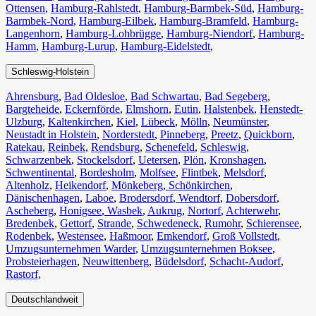
Ottensen
,
Hamburg-Rahlstedt
,
Hamburg-Barmbek-Süd
,
Hamburg-
Barmbek-Nord
,
Hamburg-Eilbek
,
Hamburg-Bramfeld
,
Hamburg-
Langenhorn
,
Hamburg-Lohbrügge
,
Hamburg-Niendorf
,
Hamburg-
Hamm
,
Hamburg-Lurup
,
Hamburg-Eidelstedt
,
Schleswig-Holstein
Ahrensburg
,
Bad Oldesloe
,
Bad Schwartau
,
Bad Segeberg
,
Bargteheide
,
Eckernförde
,
Elmshorn
,
Eutin
,
Halstenbek
,
Henstedt-
Ulzburg
,
Kaltenkirchen
,
Kiel
,
Lübeck
,
Mölln
,
Neumünster
,
Neustadt in Holstein
,
Norderstedt
,
Pinneberg
,
Preetz
,
Quickborn
,
Ratekau
,
Reinbek
,
Rendsburg
,
Schenefeld
,
Schleswig
,
Schwarzenbek
,
Stockelsdorf
,
Uetersen
,
Plön
,
Kronshagen
,
Schwentinental
,
Bordesholm
,
Molfsee
,
Flintbek
,
Melsdorf
,
Altenholz
,
Heikendorf
,
Mönkeberg
,
Schönkirchen
,
Dänischenhagen
,
Laboe
,
Brodersdorf
,
Wendtorf
,
Dobersdorf
,
Ascheberg
,
Honigsee
,
Wasbek
,
Aukrug
,
Nortorf
,
Achterwehr
,
Bredenbek
,
Gettorf
,
Strande
,
Schwedeneck
,
Rumohr
,
Schierensee
,
Rodenbek
,
Westensee
,
Haßmoor
,
Emkendorf
,
Groß Vollstedt
,
Umzugsunternehmen Warder
,
Umzugsunternehmen Boksee
,
Probsteierhagen
,
Neuwittenberg
,
Büdelsdorf
,
Schacht-Audorf
,
Rastorf,
Deutschlandweit