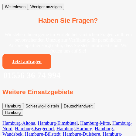
Weiterlesen
Weniger anzeigen
Haben Sie Fragen?
Wir stehen Ihnen gerne im Vorfeld bei sämtlichen Fragen zu Ihrem
bevorstehenden Umzug zur Verfügung. Ihr persönlicher
Ansprechpartner sorgt dafür, dass Sie stets informiert sind. Wir
freuen uns auf Sie!
Jetzt anfragen
01556 36 74 994
Weitere Einsatzgebiete
Hamburg
Schleswig-Holstein
Deutschlandweit
Hamburg
Hamburg-Altona
,
Hamburg-Eimsbüttel
,
Hamburg-Mitte
,
Hamburg-
Nord
,
Hamburg-Bergedorf
,
Hamburg-Harburg
,
Hamburg-
Wandsbek
,
Hamburg-Billstedt
,
Hamburg-Dulsberg
,
Hamburg-