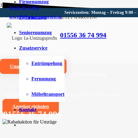
Firmenumzug
01556 36 74 994
Servicezeiten: Montag – Freitag 9:00 –
Privatumzug
JETZT ANRUFEN!
service@1a-umzugsprofis.de
Umzugsunternehmen für Wo
Seniorenumzug
01556 36 74 994
Wir sind Ihr kompetentes Umzugsunternehmen für Wor
Zusatzservice
Umzüge aller Art für Privat- und Firmenkunden
Entrümpelung
Umzugskostenrechner
Zuverlässige und professionelle Durchführung
Fernumzug
Jahrelange Erfahrung und umfangreiches Know-how
Möbeltransport
Angebot einholen
Kontakt
01556 36 74 994