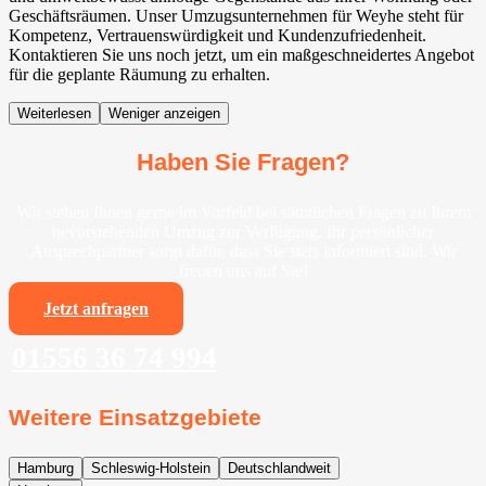
Geschäftsräumen. Unser Umzugsunternehmen für Weyhe⁠ steht für
Kompetenz, Vertrauenswürdigkeit und Kundenzufriedenheit.
Kontaktieren Sie uns noch jetzt, um ein maßgeschneidertes Angebot
für die geplante Räumung zu erhalten.
Weiterlesen
Weniger anzeigen
Haben Sie Fragen?
Wir stehen Ihnen gerne im Vorfeld bei sämtlichen Fragen zu Ihrem
bevorstehenden Umzug zur Verfügung. Ihr persönlicher
Ansprechpartner sorgt dafür, dass Sie stets informiert sind. Wir
freuen uns auf Sie!
Jetzt anfragen
01556 36 74 994
Weitere Einsatzgebiete
Hamburg
Schleswig-Holstein
Deutschlandweit