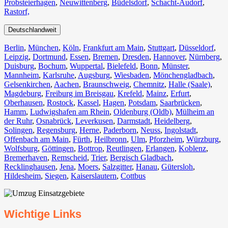
Probsteierhagen
,
Neuwittenberg
,
Büdelsdorf
,
Schacht-Audorf
,
Rastorf,
Deutschlandweit
Berlin⁠
,
München
,
Köln⁠
,
Frankfurt am Main
,
Stuttgart
,
Düsseldorf
,
Leipzig
,
Dortmund
,
Essen
,
Bremen
,
Dresden
,
Hannover
,
Nürnberg
,
Duisburg⁠
,
Bochum
,
Wuppertal⁠
,
Bielefeld⁠
,
Bonn⁠
,
Münster⁠
,
Mannheim
,
Karlsruhe
,
Augsburg
,
Wiesbaden⁠
,
Mönchengladbach⁠
,
Gelsenkirchen⁠
,
Aachen⁠
,
Braunschweig
,
Chemnitz⁠
,
Halle (Saale)
⁠,
Magdeburg
,
Freiburg im Breisgau
⁠,
Krefeld⁠
,
Mainz⁠
,
Erfurt
,
Oberhausen⁠
,
Rostock⁠
,
Kassel⁠
,
Hagen
,
Potsdam
,
Saarbrücken⁠
,
Hamm
,
Ludwigshafen am Rhein
⁠,
Oldenburg (Oldb)
,
Mülheim an
der Ruhr
,
Osnabrück⁠
,
Leverkusen
,
Darmstadt⁠
,
Heidelberg
,
Solingen
,
Regensburg
,
Herne⁠
,
Paderborn
,
Neuss
,
Ingolstadt
,
Offenbach am Main
,
Fürth⁠
,
Heilbronn
,
Ulm⁠
,
Pforzheim
,
Würzburg
,
Wolfsburg⁠
,
Göttingen
,
Bottrop
,
Reutlingen
,
Erlangen⁠
,
Koblenz
,
Bremerhaven⁠
,
Remscheid
,
Trier⁠
,
Bergisch Gladbach
,
Recklinghausen
,
Jena⁠
,
Moers⁠
,
Salzgitter⁠
,
Hanau
,
Gütersloh
,
Hildesheim⁠
,
Siegen⁠
,
Kaiserslautern⁠
,
Cottbus⁠
Wichtige Links