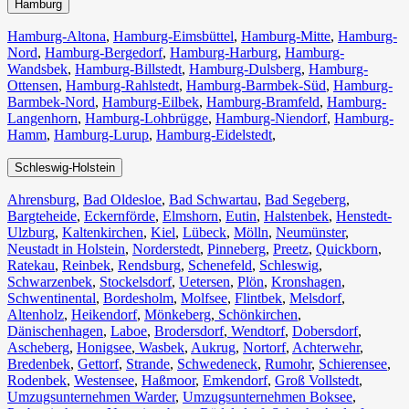
Hamburg
Hamburg-Altona
,
Hamburg-Eimsbüttel
,
Hamburg-Mitte
,
Hamburg-
Nord
,
Hamburg-Bergedorf
,
Hamburg-Harburg
,
Hamburg-
Wandsbek
,
Hamburg-Billstedt
,
Hamburg-Dulsberg
,
Hamburg-
Ottensen
,
Hamburg-Rahlstedt
,
Hamburg-Barmbek-Süd
,
Hamburg-
Barmbek-Nord
,
Hamburg-Eilbek
,
Hamburg-Bramfeld
,
Hamburg-
Langenhorn
,
Hamburg-Lohbrügge
,
Hamburg-Niendorf
,
Hamburg-
Hamm
,
Hamburg-Lurup
,
Hamburg-Eidelstedt
,
Schleswig-Holstein
Ahrensburg
,
Bad Oldesloe
,
Bad Schwartau
,
Bad Segeberg
,
Bargteheide
,
Eckernförde
,
Elmshorn
,
Eutin
,
Halstenbek
,
Henstedt-
Ulzburg
,
Kaltenkirchen
,
Kiel
,
Lübeck
,
Mölln
,
Neumünster
,
Neustadt in Holstein
,
Norderstedt
,
Pinneberg
,
Preetz
,
Quickborn
,
Ratekau
,
Reinbek
,
Rendsburg
,
Schenefeld
,
Schleswig
,
Schwarzenbek
,
Stockelsdorf
,
Uetersen
,
Plön
,
Kronshagen
,
Schwentinental
,
Bordesholm
,
Molfsee
,
Flintbek
,
Melsdorf
,
Altenholz
,
Heikendorf
,
Mönkeberg
,
Schönkirchen
,
Dänischenhagen
,
Laboe
,
Brodersdorf
,
Wendtorf
,
Dobersdorf
,
Ascheberg
,
Honigsee
,
Wasbek
,
Aukrug
,
Nortorf
,
Achterwehr
,
Bredenbek
,
Gettorf
,
Strande
,
Schwedeneck
,
Rumohr
,
Schierensee
,
Rodenbek
,
Westensee
,
Haßmoor
,
Emkendorf
,
Groß Vollstedt
,
Umzugsunternehmen Warder
,
Umzugsunternehmen Boksee
,