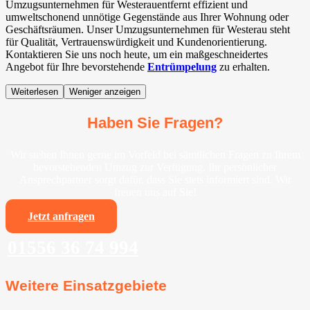
Umzugsunternehmen für Westerauentfernt effizient und
umweltschonend unnötige Gegenstände aus Ihrer Wohnung oder
Geschäftsräumen. Unser Umzugsunternehmen für Westerau steht
für Qualität, Vertrauenswürdigkeit und Kundenorientierung.
Kontaktieren Sie uns noch heute, um ein maßgeschneidertes
Angebot für Ihre bevorstehende
Entrümpelung
zu erhalten.
Weiterlesen
Weniger anzeigen
Haben Sie Fragen?
Wir stehen Ihnen gerne im Vorfeld bei sämtlichen Fragen zu Ihrem
bevorstehenden Umzug zur Verfügung. Ihr persönlicher
Ansprechpartner sorgt dafür, dass Sie stets informiert sind. Wir
freuen uns auf Sie!
Jetzt anfragen
01556 36 74 994
Weitere Einsatzgebiete