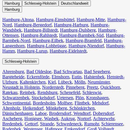
Hamburg
Schleswig-Holstein
Deutschlandweit
Hamburg
Hamburg-Altona
,
Hamburg-Eimsbüttel
,
Hamburg-Mitte
,
Hamburg-
Nord
,
Hamburg-Bergedorf
,
Hamburg-Harburg
,
Hamburg-
Wandsbek
,
Hamburg-Billstedt
,
Hamburg-Dulsberg
,
Hamburg-
Ottensen
,
Hamburg-Rahlstedt
,
Hamburg-Barmbek-Süd
,
Hamburg-
Barmbek-Nord
,
Hamburg-Eilbek
,
Hamburg-Bramfeld
,
Hamburg-
Langenhorn
,
Hamburg-Lohbrügge
,
Hamburg-Niendorf
,
Hamburg-
Hamm
,
Hamburg-Lurup
,
Hamburg-Eidelstedt
,
Schleswig-Holstein
Ahrensburg
,
Bad Oldesloe
,
Bad Schwartau
,
Bad Segeberg
,
Bargteheide
,
Eckernförde
,
Elmshorn
,
Eutin
,
Halstenbek
,
Henstedt-
Ulzburg
,
Kaltenkirchen
,
Kiel
,
Lübeck
,
Mölln
,
Neumünster
,
Neustadt in Holstein
,
Norderstedt
,
Pinneberg
,
Preetz
,
Quickborn
,
Ratekau
,
Reinbek
,
Rendsburg
,
Schenefeld
,
Schleswig
,
Schwarzenbek
,
Stockelsdorf
,
Uetersen
,
Plön
,
Kronshagen
,
Schwentinental
,
Bordesholm
,
Molfsee
,
Flintbek
,
Melsdorf
,
Altenholz
,
Heikendorf
,
Mönkeberg
,
Schönkirchen
,
Dänischenhagen
,
Laboe
,
Brodersdorf
,
Wendtorf
,
Dobersdorf
,
Ascheberg
,
Honigsee
,
Wasbek
,
Aukrug
,
Nortorf
,
Achterwehr
,
Bredenbek
,
Gettorf
,
Strande
,
Schwedeneck
,
Rumohr
,
Schierensee
,
Rodenbek
,
Westensee
,
Haßmoor
,
Emkendorf
,
Groß Vollstedt
,