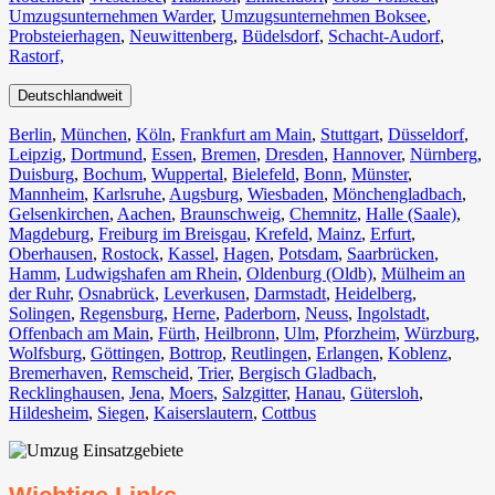
Umzugsunternehmen Warder
,
Umzugsunternehmen Boksee
,
Probsteierhagen
,
Neuwittenberg
,
Büdelsdorf
,
Schacht-Audorf
,
Rastorf,
Deutschlandweit
Berlin⁠
,
München
,
Köln⁠
,
Frankfurt am Main
,
Stuttgart
,
Düsseldorf
,
Leipzig
,
Dortmund
,
Essen
,
Bremen
,
Dresden
,
Hannover
,
Nürnberg
,
Duisburg⁠
,
Bochum
,
Wuppertal⁠
,
Bielefeld⁠
,
Bonn⁠
,
Münster⁠
,
Mannheim
,
Karlsruhe
,
Augsburg
,
Wiesbaden⁠
,
Mönchengladbach⁠
,
Gelsenkirchen⁠
,
Aachen⁠
,
Braunschweig
,
Chemnitz⁠
,
Halle (Saale)
⁠,
Magdeburg
,
Freiburg im Breisgau
⁠,
Krefeld⁠
,
Mainz⁠
,
Erfurt
,
Oberhausen⁠
,
Rostock⁠
,
Kassel⁠
,
Hagen
,
Potsdam
,
Saarbrücken⁠
,
Hamm
,
Ludwigshafen am Rhein
⁠,
Oldenburg (Oldb)
,
Mülheim an
der Ruhr
,
Osnabrück⁠
,
Leverkusen
,
Darmstadt⁠
,
Heidelberg
,
Solingen
,
Regensburg
,
Herne⁠
,
Paderborn
,
Neuss
,
Ingolstadt
,
Offenbach am Main
,
Fürth⁠
,
Heilbronn
,
Ulm⁠
,
Pforzheim
,
Würzburg
,
Wolfsburg⁠
,
Göttingen
,
Bottrop
,
Reutlingen
,
Erlangen⁠
,
Koblenz
,
Bremerhaven⁠
,
Remscheid
,
Trier⁠
,
Bergisch Gladbach
,
Recklinghausen
,
Jena⁠
,
Moers⁠
,
Salzgitter⁠
,
Hanau
,
Gütersloh
,
Hildesheim⁠
,
Siegen⁠
,
Kaiserslautern⁠
,
Cottbus⁠