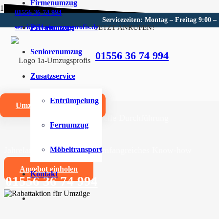
Firmenumzug
01556 36 74 994
Servicezeiten: Montag – Freitag 9:00 –
Privatumzug
JETZT ANRUFEN!
service@1a-umzugsprofis.de
Umzugsunternehmen für West
Seniorenumzug
01556 36 74 994
Wir sind Ihr kompetentes Umzugsunternehmen für West
Zusatzservice
Umzüge aller Art für Privat- und Firmenkunden
Entrümpelung
Umzugskostenrechner
Zuverlässige und professionelle Durchführung
Fernumzug
Jahrelange Erfahrung und umfangreiches Know-how
Möbeltransport
Angebot einholen
Kontakt
01556 36 74 994