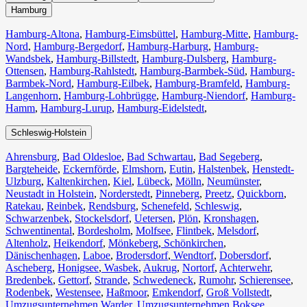
Hamburg
Hamburg-Altona
,
Hamburg-Eimsbüttel
,
Hamburg-Mitte
,
Hamburg-
Nord
,
Hamburg-Bergedorf
,
Hamburg-Harburg
,
Hamburg-
Wandsbek
,
Hamburg-Billstedt
,
Hamburg-Dulsberg
,
Hamburg-
Ottensen
,
Hamburg-Rahlstedt
,
Hamburg-Barmbek-Süd
,
Hamburg-
Barmbek-Nord
,
Hamburg-Eilbek
,
Hamburg-Bramfeld
,
Hamburg-
Langenhorn
,
Hamburg-Lohbrügge
,
Hamburg-Niendorf
,
Hamburg-
Hamm
,
Hamburg-Lurup
,
Hamburg-Eidelstedt
,
Schleswig-Holstein
Ahrensburg
,
Bad Oldesloe
,
Bad Schwartau
,
Bad Segeberg
,
Bargteheide
,
Eckernförde
,
Elmshorn
,
Eutin
,
Halstenbek
,
Henstedt-
Ulzburg
,
Kaltenkirchen
,
Kiel
,
Lübeck
,
Mölln
,
Neumünster
,
Neustadt in Holstein
,
Norderstedt
,
Pinneberg
,
Preetz
,
Quickborn
,
Ratekau
,
Reinbek
,
Rendsburg
,
Schenefeld
,
Schleswig
,
Schwarzenbek
,
Stockelsdorf
,
Uetersen
,
Plön
,
Kronshagen
,
Schwentinental
,
Bordesholm
,
Molfsee
,
Flintbek
,
Melsdorf
,
Altenholz
,
Heikendorf
,
Mönkeberg
,
Schönkirchen
,
Dänischenhagen
,
Laboe
,
Brodersdorf
,
Wendtorf
,
Dobersdorf
,
Ascheberg
,
Honigsee
,
Wasbek
,
Aukrug
,
Nortorf
,
Achterwehr
,
Bredenbek
,
Gettorf
,
Strande
,
Schwedeneck
,
Rumohr
,
Schierensee
,
Rodenbek
,
Westensee
,
Haßmoor
,
Emkendorf
,
Groß Vollstedt
,
Umzugsunternehmen Warder
,
Umzugsunternehmen Boksee
,