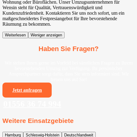
Wohnung oder Büroflächen. Unser Umzugsunternehmen für
Wensin steht für Qualität, Vertrauenswürdigkeit und
Kundenzufriedenheit. Kontaktieren Sie uns noch sofort, um ein
maßgeschneidertes Festpresiangebot für Ihre bevorstehende
Räumung zu bekommen.
Weiterlesen
Weniger anzeigen
Haben Sie Fragen?
Wir stehen Ihnen gerne im Vorfeld bei sämtlichen Fragen zu Ihrem
bevorstehenden Umzug zur Verfügung. Ihr persönlicher
Ansprechpartner sorgt dafür, dass Sie stets informiert sind. Wir
freuen uns auf Sie!
Jetzt anfragen
01556 36 74 994
Weitere Einsatzgebiete
Hamburg
Schleswig-Holstein
Deutschlandweit