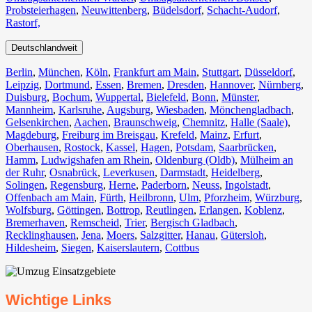
Probsteierhagen
,
Neuwittenberg
,
Büdelsdorf
,
Schacht-Audorf
,
Rastorf,
Deutschlandweit
Berlin⁠
,
München
,
Köln⁠
,
Frankfurt am Main
,
Stuttgart
,
Düsseldorf
,
Leipzig
,
Dortmund
,
Essen
,
Bremen
,
Dresden
,
Hannover
,
Nürnberg
,
Duisburg⁠
,
Bochum
,
Wuppertal⁠
,
Bielefeld⁠
,
Bonn⁠
,
Münster⁠
,
Mannheim
,
Karlsruhe
,
Augsburg
,
Wiesbaden⁠
,
Mönchengladbach⁠
,
Gelsenkirchen⁠
,
Aachen⁠
,
Braunschweig
,
Chemnitz⁠
,
Halle (Saale)
⁠,
Magdeburg
,
Freiburg im Breisgau
⁠,
Krefeld⁠
,
Mainz⁠
,
Erfurt
,
Oberhausen⁠
,
Rostock⁠
,
Kassel⁠
,
Hagen
,
Potsdam
,
Saarbrücken⁠
,
Hamm
,
Ludwigshafen am Rhein
⁠,
Oldenburg (Oldb)
,
Mülheim an
der Ruhr
,
Osnabrück⁠
,
Leverkusen
,
Darmstadt⁠
,
Heidelberg
,
Solingen
,
Regensburg
,
Herne⁠
,
Paderborn
,
Neuss
,
Ingolstadt
,
Offenbach am Main
,
Fürth⁠
,
Heilbronn
,
Ulm⁠
,
Pforzheim
,
Würzburg
,
Wolfsburg⁠
,
Göttingen
,
Bottrop
,
Reutlingen
,
Erlangen⁠
,
Koblenz
,
Bremerhaven⁠
,
Remscheid
,
Trier⁠
,
Bergisch Gladbach
,
Recklinghausen
,
Jena⁠
,
Moers⁠
,
Salzgitter⁠
,
Hanau
,
Gütersloh
,
Hildesheim⁠
,
Siegen⁠
,
Kaiserslautern⁠
,
Cottbus⁠
Wichtige Links