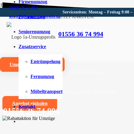
Firmenumzug
01556 36 74 994
Servicezeiten: Montag – Freitag 9:00 –
Privatumzug
JETZT ANRUFEN!
service@1a-umzugsprofis.de
Umzugsunternehmen für Wein
Seniorenumzug
01556 36 74 994
Wir sind Ihr kompetentes Umzugsunternehmen für Weins
Zusatzservice
Umzüge aller Art für Privat- und Firmenkunden
Entrümpelung
Umzugskostenrechner
Zuverlässige und professionelle Durchführung
Fernumzug
Jahrelange Erfahrung und umfangreiches Know-how
Möbeltransport
Angebot einholen
Kontakt
01556 36 74 994