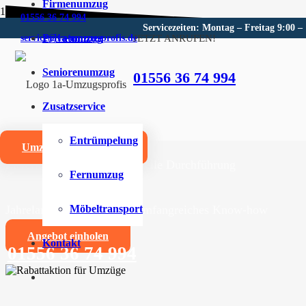
Firmenumzug
01556 36 74 994
Servicezeiten: Montag – Freitag 9:00 –
Privatumzug
JETZT ANRUFEN!
service@1a-umzugsprofis.de
Umzugsunternehmen für Weg
Seniorenumzug
01556 36 74 994
Wir sind Ihr kompetentes Umzugsunternehmen für Weg
Zusatzservice
Umzüge aller Art für Privat- und Firmenkunden
Entrümpelung
Umzugskostenrechner
Zuverlässige und professionelle Durchführung
Fernumzug
Jahrelange Erfahrung und umfangreiches Know-how
Möbeltransport
Angebot einholen
Kontakt
01556 36 74 994