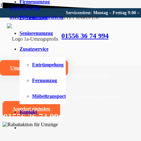
Firmenumzug
01556 36 74 994
Servicezeiten: Montag – Freitag 9:00 –
Privatumzug
JETZT ANRUFEN!
service@1a-umzugsprofis.de
Umzugsunternehmen für War
Seniorenumzug
01556 36 74 994
Wir sind Ihr kompetentes Umzugsunternehmen für War
Zusatzservice
Umzüge aller Art für Privat- und Firmenkunden
Entrümpelung
Umzugskostenrechner
Zuverlässige und professionelle Durchführung
Fernumzug
Jahrelange Erfahrung und umfangreiches Know-how
Möbeltransport
Angebot einholen
Kontakt
01556 36 74 994