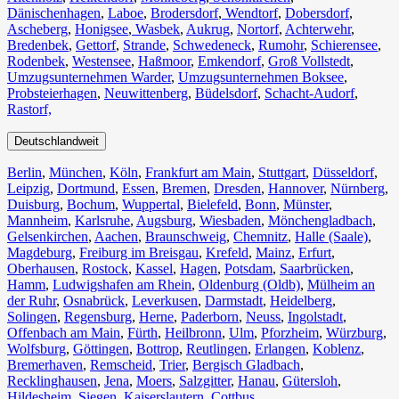
Dänischenhagen
,
Laboe
,
Brodersdorf
,
Wendtorf
,
Dobersdorf
,
Ascheberg
,
Honigsee
,
Wasbek
,
Aukrug
,
Nortorf
,
Achterwehr
,
Bredenbek
,
Gettorf
,
Strande
,
Schwedeneck
,
Rumohr
,
Schierensee
,
Rodenbek
,
Westensee
,
Haßmoor
,
Emkendorf
,
Groß Vollstedt
,
Umzugsunternehmen Warder
,
Umzugsunternehmen Boksee
,
Probsteierhagen
,
Neuwittenberg
,
Büdelsdorf
,
Schacht-Audorf
,
Rastorf,
Deutschlandweit
Berlin⁠
,
München
,
Köln⁠
,
Frankfurt am Main
,
Stuttgart
,
Düsseldorf
,
Leipzig
,
Dortmund
,
Essen
,
Bremen
,
Dresden
,
Hannover
,
Nürnberg
,
Duisburg⁠
,
Bochum
,
Wuppertal⁠
,
Bielefeld⁠
,
Bonn⁠
,
Münster⁠
,
Mannheim
,
Karlsruhe
,
Augsburg
,
Wiesbaden⁠
,
Mönchengladbach⁠
,
Gelsenkirchen⁠
,
Aachen⁠
,
Braunschweig
,
Chemnitz⁠
,
Halle (Saale)
⁠,
Magdeburg
,
Freiburg im Breisgau
⁠,
Krefeld⁠
,
Mainz⁠
,
Erfurt
,
Oberhausen⁠
,
Rostock⁠
,
Kassel⁠
,
Hagen
,
Potsdam
,
Saarbrücken⁠
,
Hamm
,
Ludwigshafen am Rhein
⁠,
Oldenburg (Oldb)
,
Mülheim an
der Ruhr
,
Osnabrück⁠
,
Leverkusen
,
Darmstadt⁠
,
Heidelberg
,
Solingen
,
Regensburg
,
Herne⁠
,
Paderborn
,
Neuss
,
Ingolstadt
,
Offenbach am Main
,
Fürth⁠
,
Heilbronn
,
Ulm⁠
,
Pforzheim
,
Würzburg
,
Wolfsburg⁠
,
Göttingen
,
Bottrop
,
Reutlingen
,
Erlangen⁠
,
Koblenz
,
Bremerhaven⁠
,
Remscheid
,
Trier⁠
,
Bergisch Gladbach
,
Recklinghausen
,
Jena⁠
,
Moers⁠
,
Salzgitter⁠
,
Hanau
,
Gütersloh
,
Hildesheim⁠
,
Siegen⁠
,
Kaiserslautern⁠
,
Cottbus⁠