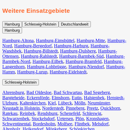
Weitere Einsatzgebiete
Hamburg
Schleswig-Holstein
Deutschlandweit
Hamburg
Hamburg-Altona
,
Hamburg-Eimsbüttel
,
Hamburg-Mitte
,
Hamburg-
Nord
,
Hamburg-Bergedorf
,
Hamburg-Harburg
,
Hamburg-
Wandsbek
,
Hamburg-Billstedt
,
Hamburg-Dulsberg
,
Hamburg-
Ottensen
,
Hamburg-Rahlstedt
,
Hamburg-Barmbek-Süd
,
Hamburg-
Barmbek-Nord
,
Hamburg-Eilbek
,
Hamburg-Bramfeld
,
Hamburg-
Langenhorn
,
Hamburg-Lohbrügge
,
Hamburg-Niendorf
,
Hamburg-
Hamm
,
Hamburg-Lurup
,
Hamburg-Eidelstedt
,
Schleswig-Holstein
Ahrensburg
,
Bad Oldesloe
,
Bad Schwartau
,
Bad Segeberg
,
Bargteheide
,
Eckernförde
,
Elmshorn
,
Eutin
,
Halstenbek
,
Henstedt-
Ulzburg
,
Kaltenkirchen
,
Kiel
,
Lübeck
,
Mölln
,
Neumünster
,
Neustadt in Holstein
,
Norderstedt
,
Pinneberg
,
Preetz
,
Quickborn
,
Ratekau
,
Reinbek
,
Rendsburg
,
Schenefeld
,
Schleswig
,
Schwarzenbek
,
Stockelsdorf
,
Uetersen
,
Plön
,
Kronshagen
,
Schwentinental
,
Bordesholm
,
Molfsee
,
Flintbek
,
Melsdorf
,
Altenholz
,
Heikendorf
,
Mönkeberg
,
Schönkirchen
,