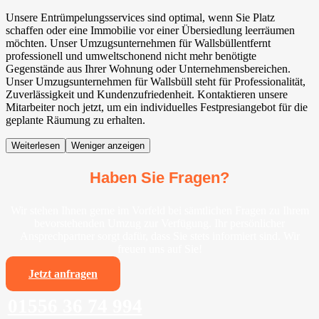
Unsere Entrümpelungsservices sind optimal, wenn Sie Platz
schaffen oder eine Immobilie vor einer Übersiedlung leerräumen
möchten. Unser Umzugsunternehmen für Wallsbüllentfernt
professionell und umweltschonend nicht mehr benötigte
Gegenstände aus Ihrer Wohnung oder Unternehmensbereichen.
Unser Umzugsunternehmen für Wallsbüll steht für Professionalität,
Zuverlässigkeit und Kundenzufriedenheit. Kontaktieren unsere
Mitarbeiter noch jetzt, um ein individuelles Festpresiangebot für die
geplante Räumung zu erhalten.
Weiterlesen
Weniger anzeigen
Haben Sie Fragen?
Wir stehen Ihnen gerne im Vorfeld bei sämtlichen Fragen zu Ihrem
bevorstehenden Umzug zur Verfügung. Ihr persönlicher
Ansprechpartner sorgt dafür, dass Sie stets informiert sind. Wir
freuen uns auf Sie!
Jetzt anfragen
01556 36 74 994