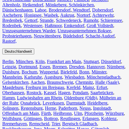
Altenholz
,
Heikendorf
,
Mönkeberg
,
Schönkirchen
,
Dänischenhagen
,
Laboe
,
Brodersdorf
,
Wendtorf
,
Dobersdorf
,
Ascheberg
,
Honigsee
,
Wasbek
,
Aukrug
,
Nortorf
,
Achterwehr
,
Bredenbek
,
Gettorf
,
Strande
,
Schwedeneck
,
Rumohr
,
Schierensee
,
Rodenbek
,
Westensee
,
Haßmoor
,
Emkendorf
,
Groß Vollstedt
,
Umzugsunternehmen Warder
,
Umzugsunternehmen Boksee
,
Probsteierhagen
,
Neuwittenberg
,
Büdelsdorf
,
Schacht-Audorf
,
Rastorf,
Deutschlandweit
Berlin⁠
,
München
,
Köln⁠
,
Frankfurt am Main
,
Stuttgart
,
Düsseldorf
,
Leipzig
,
Dortmund
,
Essen
,
Bremen
,
Dresden
,
Hannover
,
Nürnberg
,
Duisburg⁠
,
Bochum
,
Wuppertal⁠
,
Bielefeld⁠
,
Bonn⁠
,
Münster⁠
,
Mannheim
,
Karlsruhe
,
Augsburg
,
Wiesbaden⁠
,
Mönchengladbach⁠
,
Gelsenkirchen⁠
,
Aachen⁠
,
Braunschweig
,
Chemnitz⁠
,
Halle (Saale)
⁠,
Magdeburg
,
Freiburg im Breisgau
⁠,
Krefeld⁠
,
Mainz⁠
,
Erfurt
,
Oberhausen⁠
,
Rostock⁠
,
Kassel⁠
,
Hagen
,
Potsdam
,
Saarbrücken⁠
,
Hamm
,
Ludwigshafen am Rhein
⁠,
Oldenburg (Oldb)
,
Mülheim an
der Ruhr
,
Osnabrück⁠
,
Leverkusen
,
Darmstadt⁠
,
Heidelberg
,
Solingen
,
Regensburg
,
Herne⁠
,
Paderborn
,
Neuss
,
Ingolstadt
,
Offenbach am Main
,
Fürth⁠
,
Heilbronn
,
Ulm⁠
,
Pforzheim
,
Würzburg
,
Wolfsburg⁠
,
Göttingen
,
Bottrop
,
Reutlingen
,
Erlangen⁠
,
Koblenz
,
Bremerhaven⁠
,
Remscheid
,
Trier⁠
,
Bergisch Gladbach
,
Recklinghausen
,
Jena⁠
,
Moers⁠
,
Salzgitter⁠
,
Hanau
,
Gütersloh
,