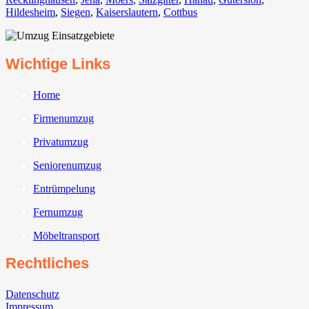
Hildesheim⁠
,
Siegen⁠
,
Kaiserslautern⁠
,
Cottbus⁠
Wichtige Links
Home
Firmenumzug
Privatumzug
Seniorenumzug
Entrümpelung
Fernumzug
Möbeltransport
Rechtliches
Datenschutz
Impressum