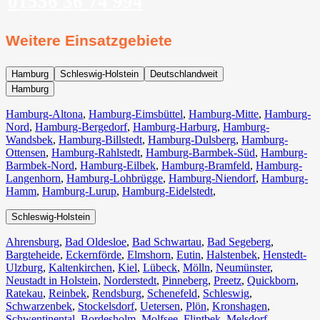
01556 36 74 994
Weitere Einsatzgebiete
Hamburg
Schleswig-Holstein
Deutschlandweit
Hamburg
Hamburg-Altona
,
Hamburg-Eimsbüttel
,
Hamburg-Mitte
,
Hamburg-
Nord
,
Hamburg-Bergedorf
,
Hamburg-Harburg
,
Hamburg-
Wandsbek
,
Hamburg-Billstedt
,
Hamburg-Dulsberg
,
Hamburg-
Ottensen
,
Hamburg-Rahlstedt
,
Hamburg-Barmbek-Süd
,
Hamburg-
Barmbek-Nord
,
Hamburg-Eilbek
,
Hamburg-Bramfeld
,
Hamburg-
Langenhorn
,
Hamburg-Lohbrügge
,
Hamburg-Niendorf
,
Hamburg-
Hamm
,
Hamburg-Lurup
,
Hamburg-Eidelstedt
,
Schleswig-Holstein
Ahrensburg
,
Bad Oldesloe
,
Bad Schwartau
,
Bad Segeberg
,
Bargteheide
,
Eckernförde
,
Elmshorn
,
Eutin
,
Halstenbek
,
Henstedt-
Ulzburg
,
Kaltenkirchen
,
Kiel
,
Lübeck
,
Mölln
,
Neumünster
,
Neustadt in Holstein
,
Norderstedt
,
Pinneberg
,
Preetz
,
Quickborn
,
Ratekau
,
Reinbek
,
Rendsburg
,
Schenefeld
,
Schleswig
,
Schwarzenbek
,
Stockelsdorf
,
Uetersen
,
Plön
,
Kronshagen
,
Schwentinental
,
Bordesholm
,
Molfsee
,
Flintbek
,
Melsdorf
,