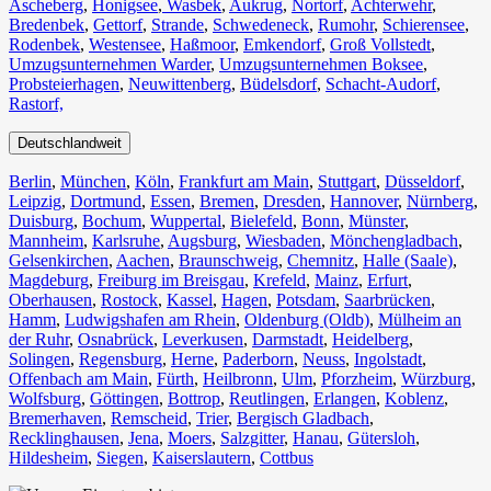
Ascheberg
,
Honigsee
,
Wasbek
,
Aukrug
,
Nortorf
,
Achterwehr
,
Bredenbek
,
Gettorf
,
Strande
,
Schwedeneck
,
Rumohr
,
Schierensee
,
Rodenbek
,
Westensee
,
Haßmoor
,
Emkendorf
,
Groß Vollstedt
,
Umzugsunternehmen Warder
,
Umzugsunternehmen Boksee
,
Probsteierhagen
,
Neuwittenberg
,
Büdelsdorf
,
Schacht-Audorf
,
Rastorf,
Deutschlandweit
Berlin⁠
,
München
,
Köln⁠
,
Frankfurt am Main
,
Stuttgart
,
Düsseldorf
,
Leipzig
,
Dortmund
,
Essen
,
Bremen
,
Dresden
,
Hannover
,
Nürnberg
,
Duisburg⁠
,
Bochum
,
Wuppertal⁠
,
Bielefeld⁠
,
Bonn⁠
,
Münster⁠
,
Mannheim
,
Karlsruhe
,
Augsburg
,
Wiesbaden⁠
,
Mönchengladbach⁠
,
Gelsenkirchen⁠
,
Aachen⁠
,
Braunschweig
,
Chemnitz⁠
,
Halle (Saale)
⁠,
Magdeburg
,
Freiburg im Breisgau
⁠,
Krefeld⁠
,
Mainz⁠
,
Erfurt
,
Oberhausen⁠
,
Rostock⁠
,
Kassel⁠
,
Hagen
,
Potsdam
,
Saarbrücken⁠
,
Hamm
,
Ludwigshafen am Rhein
⁠,
Oldenburg (Oldb)
,
Mülheim an
der Ruhr
,
Osnabrück⁠
,
Leverkusen
,
Darmstadt⁠
,
Heidelberg
,
Solingen
,
Regensburg
,
Herne⁠
,
Paderborn
,
Neuss
,
Ingolstadt
,
Offenbach am Main
,
Fürth⁠
,
Heilbronn
,
Ulm⁠
,
Pforzheim
,
Würzburg
,
Wolfsburg⁠
,
Göttingen
,
Bottrop
,
Reutlingen
,
Erlangen⁠
,
Koblenz
,
Bremerhaven⁠
,
Remscheid
,
Trier⁠
,
Bergisch Gladbach
,
Recklinghausen
,
Jena⁠
,
Moers⁠
,
Salzgitter⁠
,
Hanau
,
Gütersloh
,
Hildesheim⁠
,
Siegen⁠
,
Kaiserslautern⁠
,
Cottbus⁠