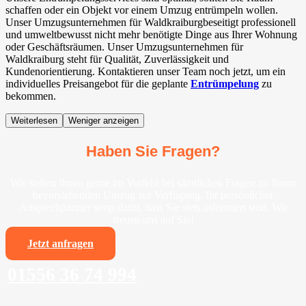
schaffen oder ein Objekt vor einem Umzug entrümpeln wollen.
Unser Umzugsunternehmen für Waldkraiburgbeseitigt professionell
und umweltbewusst nicht mehr benötigte Dinge aus Ihrer Wohnung
oder Geschäftsräumen. Unser Umzugsunternehmen für
Waldkraiburg steht für Qualität, Zuverlässigkeit und
Kundenorientierung. Kontaktieren unser Team noch jetzt, um ein
individuelles Preisangebot für die geplante
Entrümpelung
zu
bekommen.
Weiterlesen
Weniger anzeigen
Haben Sie Fragen?
Wir stehen Ihnen gerne im Vorfeld bei sämtlichen Fragen zu Ihrem
bevorstehenden Umzug zur Verfügung. Ihr persönlicher
Ansprechpartner sorgt dafür, dass Sie stets informiert sind. Wir
freuen uns auf Sie!
Jetzt anfragen
01556 36 74 994