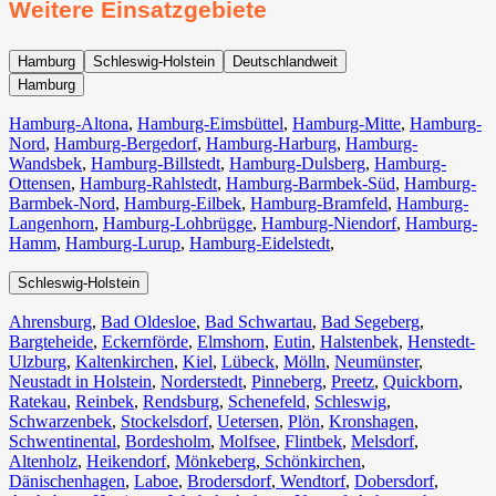
Weitere Einsatzgebiete
Hamburg
Schleswig-Holstein
Deutschlandweit
Hamburg
Hamburg-Altona
,
Hamburg-Eimsbüttel
,
Hamburg-Mitte
,
Hamburg-
Nord
,
Hamburg-Bergedorf
,
Hamburg-Harburg
,
Hamburg-
Wandsbek
,
Hamburg-Billstedt
,
Hamburg-Dulsberg
,
Hamburg-
Ottensen
,
Hamburg-Rahlstedt
,
Hamburg-Barmbek-Süd
,
Hamburg-
Barmbek-Nord
,
Hamburg-Eilbek
,
Hamburg-Bramfeld
,
Hamburg-
Langenhorn
,
Hamburg-Lohbrügge
,
Hamburg-Niendorf
,
Hamburg-
Hamm
,
Hamburg-Lurup
,
Hamburg-Eidelstedt
,
Schleswig-Holstein
Ahrensburg
,
Bad Oldesloe
,
Bad Schwartau
,
Bad Segeberg
,
Bargteheide
,
Eckernförde
,
Elmshorn
,
Eutin
,
Halstenbek
,
Henstedt-
Ulzburg
,
Kaltenkirchen
,
Kiel
,
Lübeck
,
Mölln
,
Neumünster
,
Neustadt in Holstein
,
Norderstedt
,
Pinneberg
,
Preetz
,
Quickborn
,
Ratekau
,
Reinbek
,
Rendsburg
,
Schenefeld
,
Schleswig
,
Schwarzenbek
,
Stockelsdorf
,
Uetersen
,
Plön
,
Kronshagen
,
Schwentinental
,
Bordesholm
,
Molfsee
,
Flintbek
,
Melsdorf
,
Altenholz
,
Heikendorf
,
Mönkeberg
,
Schönkirchen
,
Dänischenhagen
,
Laboe
,
Brodersdorf
,
Wendtorf
,
Dobersdorf
,