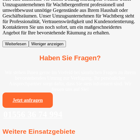
Umzugsunternehmen für Wachtberg⁠entfernt professionell und
umweltbewusst unnötige Gegenstände aus Ihrem Haushalt oder
Geschäftsräumen. Unser Umzugsunternehmen für Wachtberg⁠ steht
für Professionalität, Vertrauenswürdigkeit und Kundenorientierung.
Kontaktieren Sie uns noch sofort, um ein maßgeschneidertes
Angebot für Ihre bevorstehende Räumung zu erhalten.
Weiterlesen
Weniger anzeigen
Haben Sie Fragen?
Wir stehen Ihnen gerne im Vorfeld bei sämtlichen Fragen zu Ihrem
bevorstehenden Umzug zur Verfügung. Ihr persönlicher
Ansprechpartner sorgt dafür, dass Sie stets informiert sind. Wir
freuen uns auf Sie!
Jetzt anfragen
01556 36 74 994
Weitere Einsatzgebiete