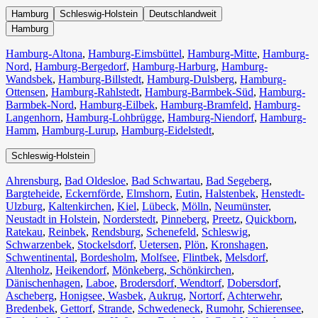
Hamburg
Schleswig-Holstein
Deutschlandweit
Hamburg
Hamburg-Altona
,
Hamburg-Eimsbüttel
,
Hamburg-Mitte
,
Hamburg-
Nord
,
Hamburg-Bergedorf
,
Hamburg-Harburg
,
Hamburg-
Wandsbek
,
Hamburg-Billstedt
,
Hamburg-Dulsberg
,
Hamburg-
Ottensen
,
Hamburg-Rahlstedt
,
Hamburg-Barmbek-Süd
,
Hamburg-
Barmbek-Nord
,
Hamburg-Eilbek
,
Hamburg-Bramfeld
,
Hamburg-
Langenhorn
,
Hamburg-Lohbrügge
,
Hamburg-Niendorf
,
Hamburg-
Hamm
,
Hamburg-Lurup
,
Hamburg-Eidelstedt
,
Schleswig-Holstein
Ahrensburg
,
Bad Oldesloe
,
Bad Schwartau
,
Bad Segeberg
,
Bargteheide
,
Eckernförde
,
Elmshorn
,
Eutin
,
Halstenbek
,
Henstedt-
Ulzburg
,
Kaltenkirchen
,
Kiel
,
Lübeck
,
Mölln
,
Neumünster
,
Neustadt in Holstein
,
Norderstedt
,
Pinneberg
,
Preetz
,
Quickborn
,
Ratekau
,
Reinbek
,
Rendsburg
,
Schenefeld
,
Schleswig
,
Schwarzenbek
,
Stockelsdorf
,
Uetersen
,
Plön
,
Kronshagen
,
Schwentinental
,
Bordesholm
,
Molfsee
,
Flintbek
,
Melsdorf
,
Altenholz
,
Heikendorf
,
Mönkeberg
,
Schönkirchen
,
Dänischenhagen
,
Laboe
,
Brodersdorf
,
Wendtorf
,
Dobersdorf
,
Ascheberg
,
Honigsee
,
Wasbek
,
Aukrug
,
Nortorf
,
Achterwehr
,
Bredenbek
,
Gettorf
,
Strande
,
Schwedeneck
,
Rumohr
,
Schierensee
,