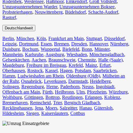
Rodenbek
,
Westensee
,
Haßmoor
,
Emkendorf
,
Groß Vollstedt
,
Umzugsunternehmen Warder
,
Umzugsunternehmen Boksee
,
Probsteierhagen
,
Neuwittenberg
,
Büdelsdorf
,
Schacht-Audorf
,
Rastorf,
Deutschlandweit
Berlin⁠
,
München
,
Köln⁠
,
Frankfurt am Main
,
Stuttgart
,
Düsseldorf
,
Leipzig
,
Dortmund
,
Essen
,
Bremen
,
Dresden
,
Hannover
,
Nürnberg
,
Duisburg⁠
,
Bochum
,
Wuppertal⁠
,
Bielefeld⁠
,
Bonn⁠
,
Münster⁠
,
Mannheim
,
Karlsruhe
,
Augsburg
,
Wiesbaden⁠
,
Mönchengladbach⁠
,
Gelsenkirchen⁠
,
Aachen⁠
,
Braunschweig
,
Chemnitz⁠
,
Halle (Saale)
⁠,
Magdeburg
,
Freiburg im Breisgau
⁠,
Krefeld⁠
,
Mainz⁠
,
Erfurt
,
Oberhausen⁠
,
Rostock⁠
,
Kassel⁠
,
Hagen
,
Potsdam
,
Saarbrücken⁠
,
Hamm
,
Ludwigshafen am Rhein
⁠,
Oldenburg (Oldb)
,
Mülheim an
der Ruhr
,
Osnabrück⁠
,
Leverkusen
,
Darmstadt⁠
,
Heidelberg
,
Solingen
,
Regensburg
,
Herne⁠
,
Paderborn
,
Neuss
,
Ingolstadt
,
Offenbach am Main
,
Fürth⁠
,
Heilbronn
,
Ulm⁠
,
Pforzheim
,
Würzburg
,
Wolfsburg⁠
,
Göttingen
,
Bottrop
,
Reutlingen
,
Erlangen⁠
,
Koblenz
,
Bremerhaven⁠
,
Remscheid
,
Trier⁠
,
Bergisch Gladbach
,
Recklinghausen
,
Jena⁠
,
Moers⁠
,
Salzgitter⁠
,
Hanau
,
Gütersloh
,
Hildesheim⁠
,
Siegen⁠
,
Kaiserslautern⁠
,
Cottbus⁠