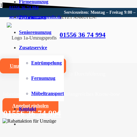
Firmenumzug
01556 36 74 994
Servicezeiten: Montag – Freitag 9:00 –
Privatumzug
JETZT ANRUFEN!
service@1a-umzugsprofis.de
Umzugsunternehmen für Vater
Seniorenumzug
01556 36 74 994
Wir sind Ihr kompetentes Umzugsunternehmen für Vaters
Zusatzservice
Umzüge aller Art für Privat- und Firmenkunden
Entrümpelung
Umzugskostenrechner
Zuverlässige und professionelle Durchführung
Fernumzug
Jahrelange Erfahrung und umfangreiches Know-how
Möbeltransport
Angebot einholen
Kontakt
01556 36 74 994