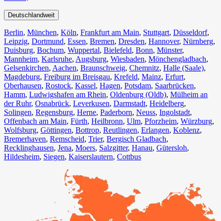
Deutschlandweit
Berlin⁠
,
München
,
Köln⁠
,
Frankfurt am Main
,
Stuttgart
,
Düsseldorf
,
Leipzig
,
Dortmund
,
Essen
,
Bremen
,
Dresden
,
Hannover
,
Nürnberg
,
Duisburg⁠
,
Bochum
,
Wuppertal⁠
,
Bielefeld⁠
,
Bonn⁠
,
Münster⁠
,
Mannheim
,
Karlsruhe
,
Augsburg
,
Wiesbaden⁠
,
Mönchengladbach⁠
,
Gelsenkirchen⁠
,
Aachen⁠
,
Braunschweig
,
Chemnitz⁠
,
Halle (Saale)
⁠,
Magdeburg
,
Freiburg im Breisgau
⁠,
Krefeld⁠
,
Mainz⁠
,
Erfurt
,
Oberhausen⁠
,
Rostock⁠
,
Kassel⁠
,
Hagen
,
Potsdam
,
Saarbrücken⁠
,
Hamm
,
Ludwigshafen am Rhein
⁠,
Oldenburg (Oldb)
,
Mülheim an
der Ruhr
,
Osnabrück⁠
,
Leverkusen
,
Darmstadt⁠
,
Heidelberg
,
Solingen
,
Regensburg
,
Herne⁠
,
Paderborn
,
Neuss
,
Ingolstadt
,
Offenbach am Main
,
Fürth⁠
,
Heilbronn
,
Ulm⁠
,
Pforzheim
,
Würzburg
,
Wolfsburg⁠
,
Göttingen
,
Bottrop
,
Reutlingen
,
Erlangen⁠
,
Koblenz
,
Bremerhaven⁠
,
Remscheid
,
Trier⁠
,
Bergisch Gladbach
,
Recklinghausen
,
Jena⁠
,
Moers⁠
,
Salzgitter⁠
,
Hanau
,
Gütersloh
,
Hildesheim⁠
,
Siegen⁠
,
Kaiserslautern⁠
,
Cottbus⁠