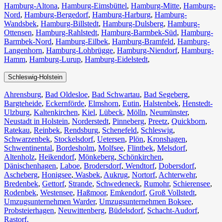
Hamburg-Altona
,
Hamburg-Eimsbüttel
,
Hamburg-Mitte
,
Hamburg-
Nord
,
Hamburg-Bergedorf
,
Hamburg-Harburg
,
Hamburg-
Wandsbek
,
Hamburg-Billstedt
,
Hamburg-Dulsberg
,
Hamburg-
Ottensen
,
Hamburg-Rahlstedt
,
Hamburg-Barmbek-Süd
,
Hamburg-
Barmbek-Nord
,
Hamburg-Eilbek
,
Hamburg-Bramfeld
,
Hamburg-
Langenhorn
,
Hamburg-Lohbrügge
,
Hamburg-Niendorf
,
Hamburg-
Hamm
,
Hamburg-Lurup
,
Hamburg-Eidelstedt
,
Schleswig-Holstein
Ahrensburg
,
Bad Oldesloe
,
Bad Schwartau
,
Bad Segeberg
,
Bargteheide
,
Eckernförde
,
Elmshorn
,
Eutin
,
Halstenbek
,
Henstedt-
Ulzburg
,
Kaltenkirchen
,
Kiel
,
Lübeck
,
Mölln
,
Neumünster
,
Neustadt in Holstein
,
Norderstedt
,
Pinneberg
,
Preetz
,
Quickborn
,
Ratekau
,
Reinbek
,
Rendsburg
,
Schenefeld
,
Schleswig
,
Schwarzenbek
,
Stockelsdorf
,
Uetersen
,
Plön
,
Kronshagen
,
Schwentinental
,
Bordesholm
,
Molfsee
,
Flintbek
,
Melsdorf
,
Altenholz
,
Heikendorf
,
Mönkeberg
,
Schönkirchen
,
Dänischenhagen
,
Laboe
,
Brodersdorf
,
Wendtorf
,
Dobersdorf
,
Ascheberg
,
Honigsee
,
Wasbek
,
Aukrug
,
Nortorf
,
Achterwehr
,
Bredenbek
,
Gettorf
,
Strande
,
Schwedeneck
,
Rumohr
,
Schierensee
,
Rodenbek
,
Westensee
,
Haßmoor
,
Emkendorf
,
Groß Vollstedt
,
Umzugsunternehmen Warder
,
Umzugsunternehmen Boksee
,
Probsteierhagen
,
Neuwittenberg
,
Büdelsdorf
,
Schacht-Audorf
,
Rastorf,