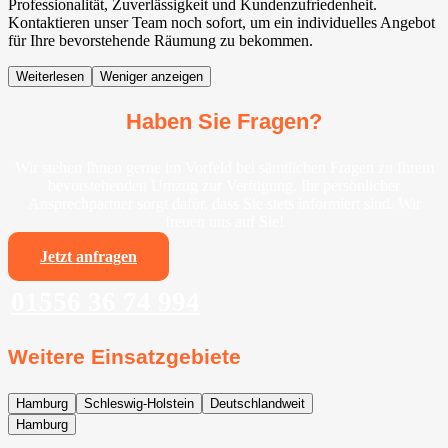
Professionalität, Zuverlässigkeit und Kundenzufriedenheit.
Kontaktieren unser Team noch sofort, um ein individuelles Angebot
für Ihre bevorstehende Räumung zu bekommen.
Weiterlesen
Weniger anzeigen
Haben Sie Fragen?
Wir stehen Ihnen gerne im Vorfeld bei sämtlichen Fragen zu Ihrem
bevorstehenden Umzug zur Verfügung. Ihr persönlicher
Ansprechpartner sorgt dafür, dass Sie stets informiert sind. Wir
freuen uns auf Sie!
Jetzt anfragen
01556 36 74 994
Weitere Einsatzgebiete
Hamburg
Schleswig-Holstein
Deutschlandweit
Hamburg