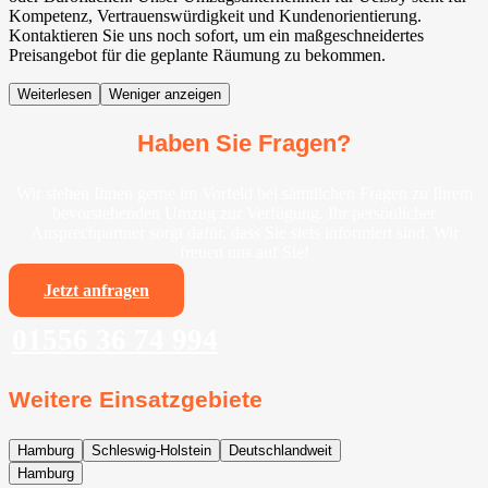
Kompetenz, Vertrauenswürdigkeit und Kundenorientierung.
Kontaktieren Sie uns noch sofort, um ein maßgeschneidertes
Preisangebot für die geplante Räumung zu bekommen.
Weiterlesen
Weniger anzeigen
Haben Sie Fragen?
Wir stehen Ihnen gerne im Vorfeld bei sämtlichen Fragen zu Ihrem
bevorstehenden Umzug zur Verfügung. Ihr persönlicher
Ansprechpartner sorgt dafür, dass Sie stets informiert sind. Wir
freuen uns auf Sie!
Jetzt anfragen
01556 36 74 994
Weitere Einsatzgebiete
Hamburg
Schleswig-Holstein
Deutschlandweit
Hamburg