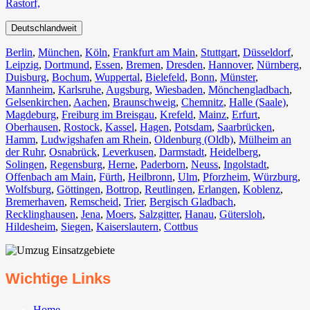
Rastorf,
Deutschlandweit
Berlin⁠
,
München
,
Köln⁠
,
Frankfurt am Main
,
Stuttgart
,
Düsseldorf
,
Leipzig
,
Dortmund
,
Essen
,
Bremen
,
Dresden
,
Hannover
,
Nürnberg
,
Duisburg⁠
,
Bochum
,
Wuppertal⁠
,
Bielefeld⁠
,
Bonn⁠
,
Münster⁠
,
Mannheim
,
Karlsruhe
,
Augsburg
,
Wiesbaden⁠
,
Mönchengladbach⁠
,
Gelsenkirchen⁠
,
Aachen⁠
,
Braunschweig
,
Chemnitz⁠
,
Halle (Saale)
⁠,
Magdeburg
,
Freiburg im Breisgau
⁠,
Krefeld⁠
,
Mainz⁠
,
Erfurt
,
Oberhausen⁠
,
Rostock⁠
,
Kassel⁠
,
Hagen
,
Potsdam
,
Saarbrücken⁠
,
Hamm
,
Ludwigshafen am Rhein
⁠,
Oldenburg (Oldb)
,
Mülheim an
der Ruhr
,
Osnabrück⁠
,
Leverkusen
,
Darmstadt⁠
,
Heidelberg
,
Solingen
,
Regensburg
,
Herne⁠
,
Paderborn
,
Neuss
,
Ingolstadt
,
Offenbach am Main
,
Fürth⁠
,
Heilbronn
,
Ulm⁠
,
Pforzheim
,
Würzburg
,
Wolfsburg⁠
,
Göttingen
,
Bottrop
,
Reutlingen
,
Erlangen⁠
,
Koblenz
,
Bremerhaven⁠
,
Remscheid
,
Trier⁠
,
Bergisch Gladbach
,
Recklinghausen
,
Jena⁠
,
Moers⁠
,
Salzgitter⁠
,
Hanau
,
Gütersloh
,
Hildesheim⁠
,
Siegen⁠
,
Kaiserslautern⁠
,
Cottbus⁠
Wichtige Links
Home