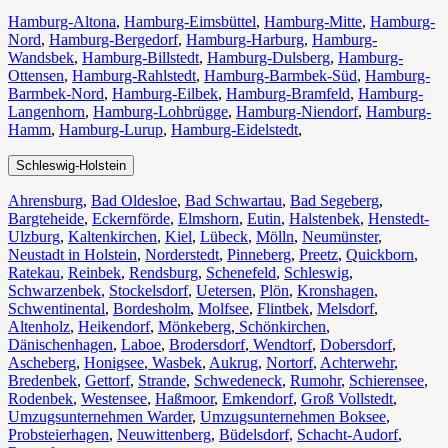
Hamburg-Altona
,
Hamburg-Eimsbüttel
,
Hamburg-Mitte
,
Hamburg-
Nord
,
Hamburg-Bergedorf
,
Hamburg-Harburg
,
Hamburg-
Wandsbek
,
Hamburg-Billstedt
,
Hamburg-Dulsberg
,
Hamburg-
Ottensen
,
Hamburg-Rahlstedt
,
Hamburg-Barmbek-Süd
,
Hamburg-
Barmbek-Nord
,
Hamburg-Eilbek
,
Hamburg-Bramfeld
,
Hamburg-
Langenhorn
,
Hamburg-Lohbrügge
,
Hamburg-Niendorf
,
Hamburg-
Hamm
,
Hamburg-Lurup
,
Hamburg-Eidelstedt
,
Schleswig-Holstein
Ahrensburg
,
Bad Oldesloe
,
Bad Schwartau
,
Bad Segeberg
,
Bargteheide
,
Eckernförde
,
Elmshorn
,
Eutin
,
Halstenbek
,
Henstedt-
Ulzburg
,
Kaltenkirchen
,
Kiel
,
Lübeck
,
Mölln
,
Neumünster
,
Neustadt in Holstein
,
Norderstedt
,
Pinneberg
,
Preetz
,
Quickborn
,
Ratekau
,
Reinbek
,
Rendsburg
,
Schenefeld
,
Schleswig
,
Schwarzenbek
,
Stockelsdorf
,
Uetersen
,
Plön
,
Kronshagen
,
Schwentinental
,
Bordesholm
,
Molfsee
,
Flintbek
,
Melsdorf
,
Altenholz
,
Heikendorf
,
Mönkeberg
,
Schönkirchen
,
Dänischenhagen
,
Laboe
,
Brodersdorf
,
Wendtorf
,
Dobersdorf
,
Ascheberg
,
Honigsee
,
Wasbek
,
Aukrug
,
Nortorf
,
Achterwehr
,
Bredenbek
,
Gettorf
,
Strande
,
Schwedeneck
,
Rumohr
,
Schierensee
,
Rodenbek
,
Westensee
,
Haßmoor
,
Emkendorf
,
Groß Vollstedt
,
Umzugsunternehmen Warder
,
Umzugsunternehmen Boksee
,
Probsteierhagen
,
Neuwittenberg
,
Büdelsdorf
,
Schacht-Audorf
,