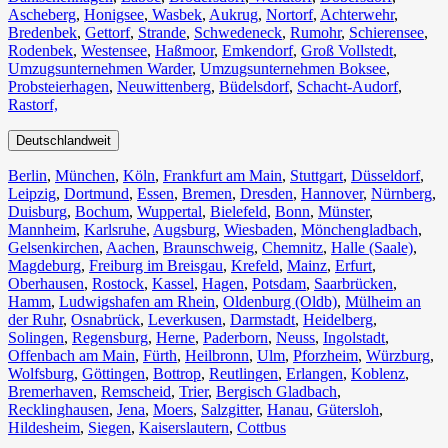
Ascheberg
,
Honigsee
,
Wasbek
,
Aukrug
,
Nortorf
,
Achterwehr
,
Bredenbek
,
Gettorf
,
Strande
,
Schwedeneck
,
Rumohr
,
Schierensee
,
Rodenbek
,
Westensee
,
Haßmoor
,
Emkendorf
,
Groß Vollstedt
,
Umzugsunternehmen Warder
,
Umzugsunternehmen Boksee
,
Probsteierhagen
,
Neuwittenberg
,
Büdelsdorf
,
Schacht-Audorf
,
Rastorf,
Deutschlandweit
Berlin⁠
,
München
,
Köln⁠
,
Frankfurt am Main
,
Stuttgart
,
Düsseldorf
,
Leipzig
,
Dortmund
,
Essen
,
Bremen
,
Dresden
,
Hannover
,
Nürnberg
,
Duisburg⁠
,
Bochum
,
Wuppertal⁠
,
Bielefeld⁠
,
Bonn⁠
,
Münster⁠
,
Mannheim
,
Karlsruhe
,
Augsburg
,
Wiesbaden⁠
,
Mönchengladbach⁠
,
Gelsenkirchen⁠
,
Aachen⁠
,
Braunschweig
,
Chemnitz⁠
,
Halle (Saale)
⁠,
Magdeburg
,
Freiburg im Breisgau
⁠,
Krefeld⁠
,
Mainz⁠
,
Erfurt
,
Oberhausen⁠
,
Rostock⁠
,
Kassel⁠
,
Hagen
,
Potsdam
,
Saarbrücken⁠
,
Hamm
,
Ludwigshafen am Rhein
⁠,
Oldenburg (Oldb)
,
Mülheim an
der Ruhr
,
Osnabrück⁠
,
Leverkusen
,
Darmstadt⁠
,
Heidelberg
,
Solingen
,
Regensburg
,
Herne⁠
,
Paderborn
,
Neuss
,
Ingolstadt
,
Offenbach am Main
,
Fürth⁠
,
Heilbronn
,
Ulm⁠
,
Pforzheim
,
Würzburg
,
Wolfsburg⁠
,
Göttingen
,
Bottrop
,
Reutlingen
,
Erlangen⁠
,
Koblenz
,
Bremerhaven⁠
,
Remscheid
,
Trier⁠
,
Bergisch Gladbach
,
Recklinghausen
,
Jena⁠
,
Moers⁠
,
Salzgitter⁠
,
Hanau
,
Gütersloh
,
Hildesheim⁠
,
Siegen⁠
,
Kaiserslautern⁠
,
Cottbus⁠