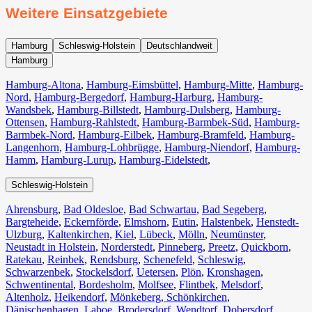
Weitere Einsatzgebiete
Hamburg
Schleswig-Holstein
Deutschlandweit
Hamburg
Hamburg-Altona
,
Hamburg-Eimsbüttel
,
Hamburg-Mitte
,
Hamburg-
Nord
,
Hamburg-Bergedorf
,
Hamburg-Harburg
,
Hamburg-
Wandsbek
,
Hamburg-Billstedt
,
Hamburg-Dulsberg
,
Hamburg-
Ottensen
,
Hamburg-Rahlstedt
,
Hamburg-Barmbek-Süd
,
Hamburg-
Barmbek-Nord
,
Hamburg-Eilbek
,
Hamburg-Bramfeld
,
Hamburg-
Langenhorn
,
Hamburg-Lohbrügge
,
Hamburg-Niendorf
,
Hamburg-
Hamm
,
Hamburg-Lurup
,
Hamburg-Eidelstedt
,
Schleswig-Holstein
Ahrensburg
,
Bad Oldesloe
,
Bad Schwartau
,
Bad Segeberg
,
Bargteheide
,
Eckernförde
,
Elmshorn
,
Eutin
,
Halstenbek
,
Henstedt-
Ulzburg
,
Kaltenkirchen
,
Kiel
,
Lübeck
,
Mölln
,
Neumünster
,
Neustadt in Holstein
,
Norderstedt
,
Pinneberg
,
Preetz
,
Quickborn
,
Ratekau
,
Reinbek
,
Rendsburg
,
Schenefeld
,
Schleswig
,
Schwarzenbek
,
Stockelsdorf
,
Uetersen
,
Plön
,
Kronshagen
,
Schwentinental
,
Bordesholm
,
Molfsee
,
Flintbek
,
Melsdorf
,
Altenholz
,
Heikendorf
,
Mönkeberg
,
Schönkirchen
,
Dänischenhagen
,
Laboe
,
Brodersdorf
,
Wendtorf
,
Dobersdorf
,