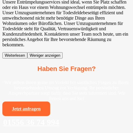
Unsere Entrümpelungsservices sind ideal, wenn Sie Platz schaffen
oder ein Haus vor einem Wohnungswechsel entrümpeln möchten.
Unser Umzugsunternehmen für Todesfeldebeseitigt effizient und
umweltschonend nicht mehr benötigte Dinge aus Ihren
Wohnräumen oder Büroflächen. Unser Umzugsunternehmen für
Todesfelde steht für Qualität, Vertrauenswürdigkeit und
Kundenzufriedenheit. Kontaktieren unser Team noch heute, um ein
persönliches Angebot für Ihre bevorstehende Räumung zu
bekommen.
Weiterlesen
Weniger anzeigen
Haben Sie Fragen?
Wir stehen Ihnen gerne im Vorfeld bei sämtlichen Fragen zu Ihrem
bevorstehenden Umzug zur Verfügung. Ihr persönlicher
Ansprechpartner sorgt dafür, dass Sie stets informiert sind. Wir
freuen uns auf Sie!
Jetzt anfragen
01556 36 74 994