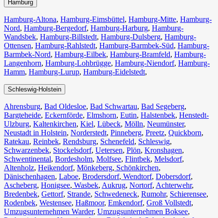
Hamburg
Hamburg-Altona
,
Hamburg-Eimsbüttel
,
Hamburg-Mitte
,
Hamburg-
Nord
,
Hamburg-Bergedorf
,
Hamburg-Harburg
,
Hamburg-
Wandsbek
,
Hamburg-Billstedt
,
Hamburg-Dulsberg
,
Hamburg-
Ottensen
,
Hamburg-Rahlstedt
,
Hamburg-Barmbek-Süd
,
Hamburg-
Barmbek-Nord
,
Hamburg-Eilbek
,
Hamburg-Bramfeld
,
Hamburg-
Langenhorn
,
Hamburg-Lohbrügge
,
Hamburg-Niendorf
,
Hamburg-
Hamm
,
Hamburg-Lurup
,
Hamburg-Eidelstedt
,
Schleswig-Holstein
Ahrensburg
,
Bad Oldesloe
,
Bad Schwartau
,
Bad Segeberg
,
Bargteheide
,
Eckernförde
,
Elmshorn
,
Eutin
,
Halstenbek
,
Henstedt-
Ulzburg
,
Kaltenkirchen
,
Kiel
,
Lübeck
,
Mölln
,
Neumünster
,
Neustadt in Holstein
,
Norderstedt
,
Pinneberg
,
Preetz
,
Quickborn
,
Ratekau
,
Reinbek
,
Rendsburg
,
Schenefeld
,
Schleswig
,
Schwarzenbek
,
Stockelsdorf
,
Uetersen
,
Plön
,
Kronshagen
,
Schwentinental
,
Bordesholm
,
Molfsee
,
Flintbek
,
Melsdorf
,
Altenholz
,
Heikendorf
,
Mönkeberg
,
Schönkirchen
,
Dänischenhagen
,
Laboe
,
Brodersdorf
,
Wendtorf
,
Dobersdorf
,
Ascheberg
,
Honigsee
,
Wasbek
,
Aukrug
,
Nortorf
,
Achterwehr
,
Bredenbek
,
Gettorf
,
Strande
,
Schwedeneck
,
Rumohr
,
Schierensee
,
Rodenbek
,
Westensee
,
Haßmoor
,
Emkendorf
,
Groß Vollstedt
,
Umzugsunternehmen Warder
,
Umzugsunternehmen Boksee
,