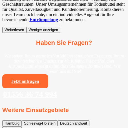
Geschäftsräumen. Unser Umzugsunternehmen für Todenbüttel steht
für Qualität, Zuverlässigkeit und Kundenorientierung. Kontaktieren
unser Team noch heute, um ein individuelles Angebot für Ihre
bevorstehende
Entrümpelung
zu bekommen.
Weiterlesen
Weniger anzeigen
Haben Sie Fragen?
Wir stehen Ihnen gerne im Vorfeld bei sämtlichen Fragen zu Ihrem
bevorstehenden Umzug zur Verfügung. Ihr persönlicher
Ansprechpartner sorgt dafür, dass Sie stets informiert sind. Wir
freuen uns auf Sie!
Jetzt anfragen
01556 36 74 994
Weitere Einsatzgebiete
Hamburg
Schleswig-Holstein
Deutschlandweit