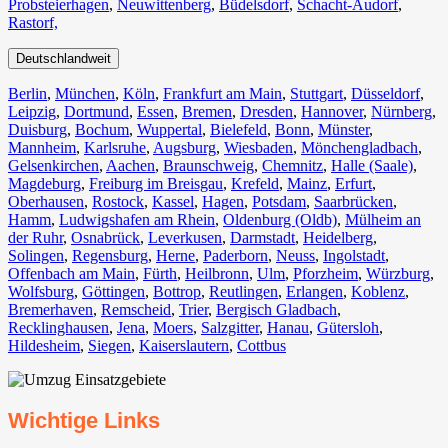
Probsteierhagen
,
Neuwittenberg
,
Büdelsdorf
,
Schacht-Audorf
,
Rastorf,
Deutschlandweit
Berlin⁠
,
München
,
Köln⁠
,
Frankfurt am Main
,
Stuttgart
,
Düsseldorf
,
Leipzig
,
Dortmund
,
Essen
,
Bremen
,
Dresden
,
Hannover
,
Nürnberg
,
Duisburg⁠
,
Bochum
,
Wuppertal⁠
,
Bielefeld⁠
,
Bonn⁠
,
Münster⁠
,
Mannheim
,
Karlsruhe
,
Augsburg
,
Wiesbaden⁠
,
Mönchengladbach⁠
,
Gelsenkirchen⁠
,
Aachen⁠
,
Braunschweig
,
Chemnitz⁠
,
Halle (Saale)
⁠,
Magdeburg
,
Freiburg im Breisgau
⁠,
Krefeld⁠
,
Mainz⁠
,
Erfurt
,
Oberhausen⁠
,
Rostock⁠
,
Kassel⁠
,
Hagen
,
Potsdam
,
Saarbrücken⁠
,
Hamm
,
Ludwigshafen am Rhein
⁠,
Oldenburg (Oldb)
,
Mülheim an
der Ruhr
,
Osnabrück⁠
,
Leverkusen
,
Darmstadt⁠
,
Heidelberg
,
Solingen
,
Regensburg
,
Herne⁠
,
Paderborn
,
Neuss
,
Ingolstadt
,
Offenbach am Main
,
Fürth⁠
,
Heilbronn
,
Ulm⁠
,
Pforzheim
,
Würzburg
,
Wolfsburg⁠
,
Göttingen
,
Bottrop
,
Reutlingen
,
Erlangen⁠
,
Koblenz
,
Bremerhaven⁠
,
Remscheid
,
Trier⁠
,
Bergisch Gladbach
,
Recklinghausen
,
Jena⁠
,
Moers⁠
,
Salzgitter⁠
,
Hanau
,
Gütersloh
,
Hildesheim⁠
,
Siegen⁠
,
Kaiserslautern⁠
,
Cottbus⁠
Wichtige Links