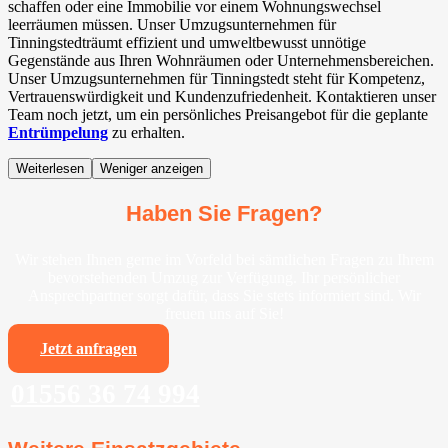
schaffen oder eine Immobilie vor einem Wohnungswechsel
leerräumen müssen. Unser Umzugsunternehmen für
Tinningstedträumt effizient und umweltbewusst unnötige
Gegenstände aus Ihren Wohnräumen oder Unternehmensbereichen.
Unser Umzugsunternehmen für Tinningstedt steht für Kompetenz,
Vertrauenswürdigkeit und Kundenzufriedenheit. Kontaktieren unser
Team noch jetzt, um ein persönliches Preisangebot für die geplante
Entrümpelung
zu erhalten.
Weiterlesen
Weniger anzeigen
Haben Sie Fragen?
Wir stehen Ihnen gerne im Vorfeld bei sämtlichen Fragen zu Ihrem
bevorstehenden Umzug zur Verfügung. Ihr persönlicher
Ansprechpartner sorgt dafür, dass Sie stets informiert sind. Wir
freuen uns auf Sie!
Jetzt anfragen
01556 36 74 994