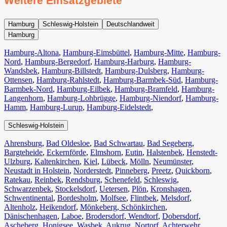
Weitere Einsatzgebiete
Hamburg
Schleswig-Holstein
Deutschlandweit
Hamburg
Hamburg-Altona
,
Hamburg-Eimsbüttel
,
Hamburg-Mitte
,
Hamburg-
Nord
,
Hamburg-Bergedorf
,
Hamburg-Harburg
,
Hamburg-
Wandsbek
,
Hamburg-Billstedt
,
Hamburg-Dulsberg
,
Hamburg-
Ottensen
,
Hamburg-Rahlstedt
,
Hamburg-Barmbek-Süd
,
Hamburg-
Barmbek-Nord
,
Hamburg-Eilbek
,
Hamburg-Bramfeld
,
Hamburg-
Langenhorn
,
Hamburg-Lohbrügge
,
Hamburg-Niendorf
,
Hamburg-
Hamm
,
Hamburg-Lurup
,
Hamburg-Eidelstedt
,
Schleswig-Holstein
Ahrensburg
,
Bad Oldesloe
,
Bad Schwartau
,
Bad Segeberg
,
Bargteheide
,
Eckernförde
,
Elmshorn
,
Eutin
,
Halstenbek
,
Henstedt-
Ulzburg
,
Kaltenkirchen
,
Kiel
,
Lübeck
,
Mölln
,
Neumünster
,
Neustadt in Holstein
,
Norderstedt
,
Pinneberg
,
Preetz
,
Quickborn
,
Ratekau
,
Reinbek
,
Rendsburg
,
Schenefeld
,
Schleswig
,
Schwarzenbek
,
Stockelsdorf
,
Uetersen
,
Plön
,
Kronshagen
,
Schwentinental
,
Bordesholm
,
Molfsee
,
Flintbek
,
Melsdorf
,
Altenholz
,
Heikendorf
,
Mönkeberg
,
Schönkirchen
,
Dänischenhagen
,
Laboe
,
Brodersdorf
,
Wendtorf
,
Dobersdorf
,
Ascheberg
,
Honigsee
,
Wasbek
,
Aukrug
,
Nortorf
,
Achterwehr
,