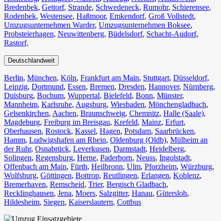
Bredenbek
,
Gettorf
,
Strande
,
Schwedeneck
,
Rumohr
,
Schierensee
,
Rodenbek
,
Westensee
,
Haßmoor
,
Emkendorf
,
Groß Vollstedt
,
Umzugsunternehmen Warder
,
Umzugsunternehmen Boksee
,
Probsteierhagen
,
Neuwittenberg
,
Büdelsdorf
,
Schacht-Audorf
,
Rastorf,
Deutschlandweit
Berlin⁠
,
München
,
Köln⁠
,
Frankfurt am Main
,
Stuttgart
,
Düsseldorf
,
Leipzig
,
Dortmund
,
Essen
,
Bremen
,
Dresden
,
Hannover
,
Nürnberg
,
Duisburg⁠
,
Bochum
,
Wuppertal⁠
,
Bielefeld⁠
,
Bonn⁠
,
Münster⁠
,
Mannheim
,
Karlsruhe
,
Augsburg
,
Wiesbaden⁠
,
Mönchengladbach⁠
,
Gelsenkirchen⁠
,
Aachen⁠
,
Braunschweig
,
Chemnitz⁠
,
Halle (Saale)
⁠,
Magdeburg
,
Freiburg im Breisgau
⁠,
Krefeld⁠
,
Mainz⁠
,
Erfurt
,
Oberhausen⁠
,
Rostock⁠
,
Kassel⁠
,
Hagen
,
Potsdam
,
Saarbrücken⁠
,
Hamm
,
Ludwigshafen am Rhein
⁠,
Oldenburg (Oldb)
,
Mülheim an
der Ruhr
,
Osnabrück⁠
,
Leverkusen
,
Darmstadt⁠
,
Heidelberg
,
Solingen
,
Regensburg
,
Herne⁠
,
Paderborn
,
Neuss
,
Ingolstadt
,
Offenbach am Main
,
Fürth⁠
,
Heilbronn
,
Ulm⁠
,
Pforzheim
,
Würzburg
,
Wolfsburg⁠
,
Göttingen
,
Bottrop
,
Reutlingen
,
Erlangen⁠
,
Koblenz
,
Bremerhaven⁠
,
Remscheid
,
Trier⁠
,
Bergisch Gladbach
,
Recklinghausen
,
Jena⁠
,
Moers⁠
,
Salzgitter⁠
,
Hanau
,
Gütersloh
,
Hildesheim⁠
,
Siegen⁠
,
Kaiserslautern⁠
,
Cottbus⁠