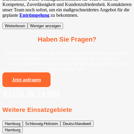
Kompetenz, Zuverlässigkeit und Kundenzufriedenheit. Kontaktieren
unser Team noch sofort, um ein maßgeschneidertes Angebot für die
geplante
Entrümpelung
zu bekommen.
Weiterlesen
Weniger anzeigen
Haben Sie Fragen?
Wir stehen Ihnen gerne im Vorfeld bei sämtlichen Fragen zu Ihrem
bevorstehenden Umzug zur Verfügung. Ihr persönlicher
Ansprechpartner sorgt dafür, dass Sie stets informiert sind. Wir
freuen uns auf Sie!
Jetzt anfragen
01556 36 74 994
Weitere Einsatzgebiete
Hamburg
Schleswig-Holstein
Deutschlandweit
Hamburg