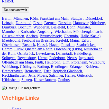
Rastorf,
Deutschlandweit
Berlin⁠
,
München
,
Köln⁠
,
Frankfurt am Main
,
Stuttgart
,
Düsseldorf
,
Leipzig
,
Dortmund
,
Essen
,
Bremen
,
Dresden
,
Hannover
,
Nürnberg
,
Duisburg⁠
,
Bochum
,
Wuppertal⁠
,
Bielefeld⁠
,
Bonn⁠
,
Münster⁠
,
Mannheim
,
Karlsruhe
,
Augsburg
,
Wiesbaden⁠
,
Mönchengladbach⁠
,
Gelsenkirchen⁠
,
Aachen⁠
,
Braunschweig
,
Chemnitz⁠
,
Halle (Saale)
⁠,
Magdeburg
,
Freiburg im Breisgau
⁠,
Krefeld⁠
,
Mainz⁠
,
Erfurt
,
Oberhausen⁠
,
Rostock⁠
,
Kassel⁠
,
Hagen
,
Potsdam
,
Saarbrücken⁠
,
Hamm
,
Ludwigshafen am Rhein
⁠,
Oldenburg (Oldb)
,
Mülheim an
der Ruhr
,
Osnabrück⁠
,
Leverkusen
,
Darmstadt⁠
,
Heidelberg
,
Solingen
,
Regensburg
,
Herne⁠
,
Paderborn
,
Neuss
,
Ingolstadt
,
Offenbach am Main
,
Fürth⁠
,
Heilbronn
,
Ulm⁠
,
Pforzheim
,
Würzburg
,
Wolfsburg⁠
,
Göttingen
,
Bottrop
,
Reutlingen
,
Erlangen⁠
,
Koblenz
,
Bremerhaven⁠
,
Remscheid
,
Trier⁠
,
Bergisch Gladbach
,
Recklinghausen
,
Jena⁠
,
Moers⁠
,
Salzgitter⁠
,
Hanau
,
Gütersloh
,
Hildesheim⁠
,
Siegen⁠
,
Kaiserslautern⁠
,
Cottbus⁠
Wichtige Links
Home