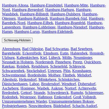
Hamburg-Altona
,
Hamburg-Eimsbüttel
,
Hamburg-Mitte
,
Hamburg-
Nord
,
Hamburg-Bergedorf
,
Hamburg-Harburg
,
Hamburg-
Wandsbek
,
Hamburg-Billstedt
,
Hamburg-Dulsberg
,
Hamburg-
Ottensen
,
Hamburg-Rahlstedt
,
Hamburg-Barmbek-Süd
,
Hamburg-
Barmbek-Nord
,
Hamburg-Eilbek
,
Hamburg-Bramfeld
,
Hamburg-
Langenhorn
,
Hamburg-Lohbrügge
,
Hamburg-Niendorf
,
Hamburg-
Hamm
,
Hamburg-Lurup
,
Hamburg-Eidelstedt
,
Schleswig-Holstein
Ahrensburg
,
Bad Oldesloe
,
Bad Schwartau
,
Bad Segeberg
,
Bargteheide
,
Eckernförde
,
Elmshorn
,
Eutin
,
Halstenbek
,
Henstedt-
Ulzburg
,
Kaltenkirchen
,
Kiel
,
Lübeck
,
Mölln
,
Neumünster
,
Neustadt in Holstein
,
Norderstedt
,
Pinneberg
,
Preetz
,
Quickborn
,
Ratekau
,
Reinbek
,
Rendsburg
,
Schenefeld
,
Schleswig
,
Schwarzenbek
,
Stockelsdorf
,
Uetersen
,
Plön
,
Kronshagen
,
Schwentinental
,
Bordesholm
,
Molfsee
,
Flintbek
,
Melsdorf
,
Altenholz
,
Heikendorf
,
Mönkeberg
,
Schönkirchen
,
Dänischenhagen
,
Laboe
,
Brodersdorf
,
Wendtorf
,
Dobersdorf
,
Ascheberg
,
Honigsee
,
Wasbek
,
Aukrug
,
Nortorf
,
Achterwehr
,
Bredenbek
,
Gettorf
,
Strande
,
Schwedeneck
,
Rumohr
,
Schierensee
,
Rodenbek
,
Westensee
,
Haßmoor
,
Emkendorf
,
Groß Vollstedt
,
Umzugsunternehmen Warder
,
Umzugsunternehmen Boksee
,
Probsteierhagen
,
Neuwittenberg
,
Büdelsdorf
,
Schacht-Audorf
,