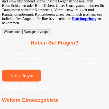
und umweltschonend unerwünschte Gegenstände aus Ihren
Räumlichkeiten oder Büroflächen. Unser Umzugsunternehmen für
Taunusstein steht für Kompetenz, Vertrauenswürdigkeit und
Kundenorientierung. Kontaktieren unser Team noch jetzt, um ein
individuelles Angebot für Ihre bevorstehende
Entrümpelung
zu
bekommen.
Weiterlesen
Weniger anzeigen
Haben Sie Fragen?
Wir stehen Ihnen gerne im Vorfeld bei sämtlichen Fragen zu Ihrem
bevorstehenden Umzug zur Verfügung. Ihr persönlicher
Ansprechpartner sorgt dafür, dass Sie stets informiert sind. Wir
freuen uns auf Sie!
Jetzt anfragen
01556 36 74 994
Weitere Einsatzgebiete