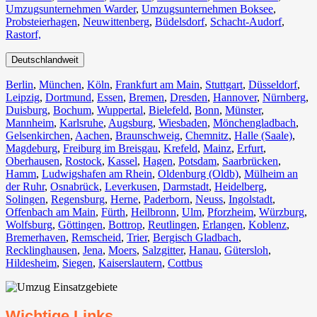
Umzugsunternehmen Warder
,
Umzugsunternehmen Boksee
,
Probsteierhagen
,
Neuwittenberg
,
Büdelsdorf
,
Schacht-Audorf
,
Rastorf,
Deutschlandweit
Berlin⁠
,
München
,
Köln⁠
,
Frankfurt am Main
,
Stuttgart
,
Düsseldorf
,
Leipzig
,
Dortmund
,
Essen
,
Bremen
,
Dresden
,
Hannover
,
Nürnberg
,
Duisburg⁠
,
Bochum
,
Wuppertal⁠
,
Bielefeld⁠
,
Bonn⁠
,
Münster⁠
,
Mannheim
,
Karlsruhe
,
Augsburg
,
Wiesbaden⁠
,
Mönchengladbach⁠
,
Gelsenkirchen⁠
,
Aachen⁠
,
Braunschweig
,
Chemnitz⁠
,
Halle (Saale)
⁠,
Magdeburg
,
Freiburg im Breisgau
⁠,
Krefeld⁠
,
Mainz⁠
,
Erfurt
,
Oberhausen⁠
,
Rostock⁠
,
Kassel⁠
,
Hagen
,
Potsdam
,
Saarbrücken⁠
,
Hamm
,
Ludwigshafen am Rhein
⁠,
Oldenburg (Oldb)
,
Mülheim an
der Ruhr
,
Osnabrück⁠
,
Leverkusen
,
Darmstadt⁠
,
Heidelberg
,
Solingen
,
Regensburg
,
Herne⁠
,
Paderborn
,
Neuss
,
Ingolstadt
,
Offenbach am Main
,
Fürth⁠
,
Heilbronn
,
Ulm⁠
,
Pforzheim
,
Würzburg
,
Wolfsburg⁠
,
Göttingen
,
Bottrop
,
Reutlingen
,
Erlangen⁠
,
Koblenz
,
Bremerhaven⁠
,
Remscheid
,
Trier⁠
,
Bergisch Gladbach
,
Recklinghausen
,
Jena⁠
,
Moers⁠
,
Salzgitter⁠
,
Hanau
,
Gütersloh
,
Hildesheim⁠
,
Siegen⁠
,
Kaiserslautern⁠
,
Cottbus⁠
Wichtige Links