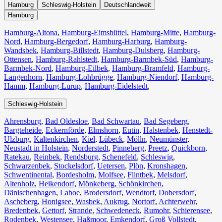
Hamburg
Schleswig-Holstein
Deutschlandweit
Hamburg
Hamburg-Altona
,
Hamburg-Eimsbüttel
,
Hamburg-Mitte
,
Hamburg-
Nord
,
Hamburg-Bergedorf
,
Hamburg-Harburg
,
Hamburg-
Wandsbek
,
Hamburg-Billstedt
,
Hamburg-Dulsberg
,
Hamburg-
Ottensen
,
Hamburg-Rahlstedt
,
Hamburg-Barmbek-Süd
,
Hamburg-
Barmbek-Nord
,
Hamburg-Eilbek
,
Hamburg-Bramfeld
,
Hamburg-
Langenhorn
,
Hamburg-Lohbrügge
,
Hamburg-Niendorf
,
Hamburg-
Hamm
,
Hamburg-Lurup
,
Hamburg-Eidelstedt
,
Schleswig-Holstein
Ahrensburg
,
Bad Oldesloe
,
Bad Schwartau
,
Bad Segeberg
,
Bargteheide
,
Eckernförde
,
Elmshorn
,
Eutin
,
Halstenbek
,
Henstedt-
Ulzburg
,
Kaltenkirchen
,
Kiel
,
Lübeck
,
Mölln
,
Neumünster
,
Neustadt in Holstein
,
Norderstedt
,
Pinneberg
,
Preetz
,
Quickborn
,
Ratekau
,
Reinbek
,
Rendsburg
,
Schenefeld
,
Schleswig
,
Schwarzenbek
,
Stockelsdorf
,
Uetersen
,
Plön
,
Kronshagen
,
Schwentinental
,
Bordesholm
,
Molfsee
,
Flintbek
,
Melsdorf
,
Altenholz
,
Heikendorf
,
Mönkeberg
,
Schönkirchen
,
Dänischenhagen
,
Laboe
,
Brodersdorf
,
Wendtorf
,
Dobersdorf
,
Ascheberg
,
Honigsee
,
Wasbek
,
Aukrug
,
Nortorf
,
Achterwehr
,
Bredenbek
,
Gettorf
,
Strande
,
Schwedeneck
,
Rumohr
,
Schierensee
,
Rodenbek
,
Westensee
,
Haßmoor
,
Emkendorf
,
Groß Vollstedt
,