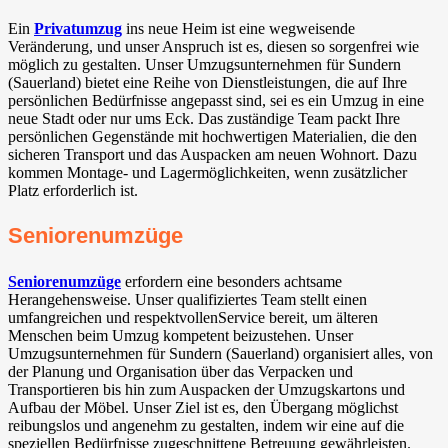
Ein
Privatumzug
ins neue Heim ist eine wegweisende
Veränderung, und unser Anspruch ist es, diesen so sorgenfrei wie
möglich zu gestalten. Unser Umzugsunternehmen für Sundern
(Sauerland) bietet eine Reihe von Dienstleistungen, die auf Ihre
persönlichen Bedürfnisse angepasst sind, sei es ein Umzug in eine
neue Stadt oder nur ums Eck. Das zuständige Team packt Ihre
persönlichen Gegenstände mit hochwertigen Materialien, die den
sicheren Transport und das Auspacken am neuen Wohnort. Dazu
kommen Montage- und Lagermöglichkeiten, wenn zusätzlicher
Platz erforderlich ist.
Seniorenumzüge
Seniorenumzüge
erfordern eine besonders achtsame
Herangehensweise. Unser qualifiziertes Team stellt einen
umfangreichen und respektvollenService bereit, um älteren
Menschen beim Umzug kompetent beizustehen. Unser
Umzugsunternehmen für Sundern (Sauerland) organisiert alles, von
der Planung und Organisation über das Verpacken und
Transportieren bis hin zum Auspacken der Umzugskartons und
Aufbau der Möbel. Unser Ziel ist es, den Übergang möglichst
reibungslos und angenehm zu gestalten, indem wir eine auf die
speziellen Bedürfnisse zugeschnittene Betreuung gewährleisten.