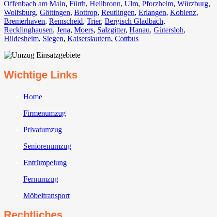
Offenbach am Main
,
Fürth⁠
,
Heilbronn
,
Ulm⁠
,
Pforzheim
,
Würzburg
,
Wolfsburg⁠
,
Göttingen
,
Bottrop
,
Reutlingen
,
Erlangen⁠
,
Koblenz
,
Bremerhaven⁠
,
Remscheid
,
Trier⁠
,
Bergisch Gladbach
,
Recklinghausen
,
Jena⁠
,
Moers⁠
,
Salzgitter⁠
,
Hanau
,
Gütersloh
,
Hildesheim⁠
,
Siegen⁠
,
Kaiserslautern⁠
,
Cottbus⁠
Wichtige Links
Home
Firmenumzug
Privatumzug
Seniorenumzug
Entrümpelung
Fernumzug
Möbeltransport
Rechtliches