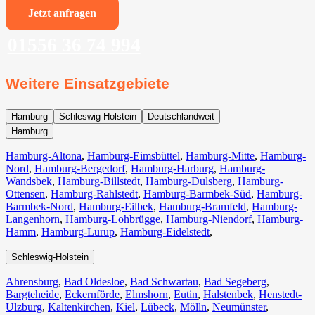
Jetzt anfragen
01556 36 74 994
Weitere Einsatzgebiete
Hamburg
Schleswig-Holstein
Deutschlandweit
Hamburg
Hamburg-Altona
,
Hamburg-Eimsbüttel
,
Hamburg-Mitte
,
Hamburg-
Nord
,
Hamburg-Bergedorf
,
Hamburg-Harburg
,
Hamburg-
Wandsbek
,
Hamburg-Billstedt
,
Hamburg-Dulsberg
,
Hamburg-
Ottensen
,
Hamburg-Rahlstedt
,
Hamburg-Barmbek-Süd
,
Hamburg-
Barmbek-Nord
,
Hamburg-Eilbek
,
Hamburg-Bramfeld
,
Hamburg-
Langenhorn
,
Hamburg-Lohbrügge
,
Hamburg-Niendorf
,
Hamburg-
Hamm
,
Hamburg-Lurup
,
Hamburg-Eidelstedt
,
Schleswig-Holstein
Ahrensburg
,
Bad Oldesloe
,
Bad Schwartau
,
Bad Segeberg
,
Bargteheide
,
Eckernförde
,
Elmshorn
,
Eutin
,
Halstenbek
,
Henstedt-
Ulzburg
,
Kaltenkirchen
,
Kiel
,
Lübeck
,
Mölln
,
Neumünster
,