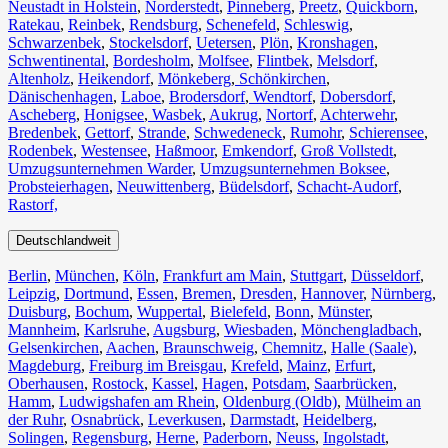
Neustadt in Holstein
,
Norderstedt
,
Pinneberg
,
Preetz
,
Quickborn
,
Ratekau
,
Reinbek
,
Rendsburg
,
Schenefeld
,
Schleswig
,
Schwarzenbek
,
Stockelsdorf
,
Uetersen
,
Plön
,
Kronshagen
,
Schwentinental
,
Bordesholm
,
Molfsee
,
Flintbek
,
Melsdorf
,
Altenholz
,
Heikendorf
,
Mönkeberg
,
Schönkirchen
,
Dänischenhagen
,
Laboe
,
Brodersdorf
,
Wendtorf
,
Dobersdorf
,
Ascheberg
,
Honigsee
,
Wasbek
,
Aukrug
,
Nortorf
,
Achterwehr
,
Bredenbek
,
Gettorf
,
Strande
,
Schwedeneck
,
Rumohr
,
Schierensee
,
Rodenbek
,
Westensee
,
Haßmoor
,
Emkendorf
,
Groß Vollstedt
,
Umzugsunternehmen Warder
,
Umzugsunternehmen Boksee
,
Probsteierhagen
,
Neuwittenberg
,
Büdelsdorf
,
Schacht-Audorf
,
Rastorf,
Deutschlandweit
Berlin⁠
,
München
,
Köln⁠
,
Frankfurt am Main
,
Stuttgart
,
Düsseldorf
,
Leipzig
,
Dortmund
,
Essen
,
Bremen
,
Dresden
,
Hannover
,
Nürnberg
,
Duisburg⁠
,
Bochum
,
Wuppertal⁠
,
Bielefeld⁠
,
Bonn⁠
,
Münster⁠
,
Mannheim
,
Karlsruhe
,
Augsburg
,
Wiesbaden⁠
,
Mönchengladbach⁠
,
Gelsenkirchen⁠
,
Aachen⁠
,
Braunschweig
,
Chemnitz⁠
,
Halle (Saale)
⁠,
Magdeburg
,
Freiburg im Breisgau
⁠,
Krefeld⁠
,
Mainz⁠
,
Erfurt
,
Oberhausen⁠
,
Rostock⁠
,
Kassel⁠
,
Hagen
,
Potsdam
,
Saarbrücken⁠
,
Hamm
,
Ludwigshafen am Rhein
⁠,
Oldenburg (Oldb)
,
Mülheim an
der Ruhr
,
Osnabrück⁠
,
Leverkusen
,
Darmstadt⁠
,
Heidelberg
,
Solingen
,
Regensburg
,
Herne⁠
,
Paderborn
,
Neuss
,
Ingolstadt
,