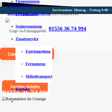
Firmenumzug
01556 36 74 994
Servicezeiten: Montag – Freitag 9:00 –
Privatumzug
JETZT ANRUFEN!
service@1a-umzugsprofis.de
Umzugsunternehmen für Stru
Seniorenumzug
01556 36 74 994
Wir sind Ihr kompetentes Umzugsunternehmen für Stru
Zusatzservice
Umzüge aller Art für Privat- und Firmenkunden
Entrümpelung
Umzugskostenrechner
Zuverlässige und professionelle Durchführung
Fernumzug
Jahrelange Erfahrung und umfangreiches Know-how
Möbeltransport
Angebot einholen
Kontakt
01556 36 74 994