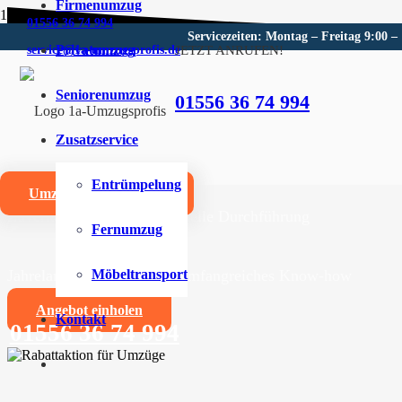
Firmenumzug
01556 36 74 994
Servicezeiten: Montag – Freitag 9:00 –
Privatumzug
JETZT ANRUFEN!
service@1a-umzugsprofis.de
Umzugsunternehmen für Stör
Seniorenumzug
01556 36 74 994
Wir sind Ihr kompetentes Umzugsunternehmen für Stör
Zusatzservice
Umzüge aller Art für Privat- und Firmenkunden
Entrümpelung
Umzugskostenrechner
Zuverlässige und professionelle Durchführung
Fernumzug
Jahrelange Erfahrung und umfangreiches Know-how
Möbeltransport
Angebot einholen
Kontakt
01556 36 74 994