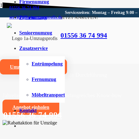
Firmenumzug
01556 36 74 994
Servicezeiten: Montag – Freitag 9:00 –
Privatumzug
JETZT ANRUFEN!
service@1a-umzugsprofis.de
Umzugsunternehmen für Stip
Seniorenumzug
01556 36 74 994
Wir sind Ihr kompetentes Umzugsunternehmen für Stip
Zusatzservice
Umzüge aller Art für Privat- und Firmenkunden
Entrümpelung
Umzugskostenrechner
Zuverlässige und professionelle Durchführung
Fernumzug
Jahrelange Erfahrung und umfangreiches Know-how
Möbeltransport
Angebot einholen
Kontakt
01556 36 74 994