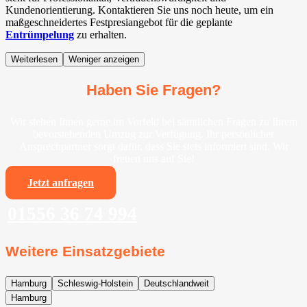
Kundenorientierung. Kontaktieren Sie uns noch heute, um ein
maßgeschneidertes Festpresiangebot für die geplante
Entrümpelung
zu erhalten.
Weiterlesen
Weniger anzeigen
Haben Sie Fragen?
Wir stehen Ihnen gerne im Vorfeld bei sämtlichen Fragen zu Ihrem
bevorstehenden Umzug zur Verfügung. Ihr persönlicher
Ansprechpartner sorgt dafür, dass Sie stets informiert sind. Wir
freuen uns auf Sie!
Jetzt anfragen
01556 36 74 994
Weitere Einsatzgebiete
Hamburg
Schleswig-Holstein
Deutschlandweit
Hamburg