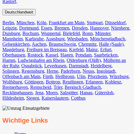
Rastorf,
Deutschlandweit
Berlin⁠
,
München
,
Köln⁠
,
Frankfurt am Main
,
Stuttgart
,
Düsseldorf
,
Leipzig
,
Dortmund
,
Essen
,
Bremen
,
Dresden
,
Hannover
,
Nürnberg
,
Duisburg⁠
,
Bochum
,
Wuppertal⁠
,
Bielefeld⁠
,
Bonn⁠
,
Münster⁠
,
Mannheim
,
Karlsruhe
,
Augsburg
,
Wiesbaden⁠
,
Mönchengladbach⁠
,
Gelsenkirchen⁠
,
Aachen⁠
,
Braunschweig
,
Chemnitz⁠
,
Halle (Saale)
⁠,
Magdeburg
,
Freiburg im Breisgau
⁠,
Krefeld⁠
,
Mainz⁠
,
Erfurt
,
Oberhausen⁠
,
Rostock⁠
,
Kassel⁠
,
Hagen
,
Potsdam
,
Saarbrücken⁠
,
Hamm
,
Ludwigshafen am Rhein
⁠,
Oldenburg (Oldb)
,
Mülheim an
der Ruhr
,
Osnabrück⁠
,
Leverkusen
,
Darmstadt⁠
,
Heidelberg
,
Solingen
,
Regensburg
,
Herne⁠
,
Paderborn
,
Neuss
,
Ingolstadt
,
Offenbach am Main
,
Fürth⁠
,
Heilbronn
,
Ulm⁠
,
Pforzheim
,
Würzburg
,
Wolfsburg⁠
,
Göttingen
,
Bottrop
,
Reutlingen
,
Erlangen⁠
,
Koblenz
,
Bremerhaven⁠
,
Remscheid
,
Trier⁠
,
Bergisch Gladbach
,
Recklinghausen
,
Jena⁠
,
Moers⁠
,
Salzgitter⁠
,
Hanau
,
Gütersloh
,
Hildesheim⁠
,
Siegen⁠
,
Kaiserslautern⁠
,
Cottbus⁠
Wichtige Links
Home