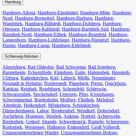
Hamburg
Hamburg-Altona
,
Hamburg-Eimsbüttel
,
Hamburg-Mitte
,
Hamburg-
Nord
,
Hamburg-Bergedorf
,
Hamburg-Harburg
,
Hamburg-
Wandsbek
,
Hamburg-Billstedt
,
Hamburg-Dulsberg
,
Hamburg-
Ottensen
,
Hamburg-Rahlstedt
,
Hamburg-Barmbek-Süd
,
Hamburg-
Barmbek-Nord
,
Hamburg-Eilbek
,
Hamburg-Bramfeld
,
Hamburg-
Langenhorn
,
Hamburg-Lohbrügge
,
Hamburg-Niendorf
,
Hamburg-
Hamm
,
Hamburg-Lurup
,
Hamburg-Eidelstedt
,
Schleswig-Holstein
Ahrensburg
,
Bad Oldesloe
,
Bad Schwartau
,
Bad Segeberg
,
Bargteheide
,
Eckernförde
,
Elmshorn
,
Eutin
,
Halstenbek
,
Henstedt-
Ulzburg
,
Kaltenkirchen
,
Kiel
,
Lübeck
,
Mölln
,
Neumünster
,
Neustadt in Holstein
,
Norderstedt
,
Pinneberg
,
Preetz
,
Quickborn
,
Ratekau
,
Reinbek
,
Rendsburg
,
Schenefeld
,
Schleswig
,
Schwarzenbek
,
Stockelsdorf
,
Uetersen
,
Plön
,
Kronshagen
,
Schwentinental
,
Bordesholm
,
Molfsee
,
Flintbek
,
Melsdorf
,
Altenholz
,
Heikendorf
,
Mönkeberg
,
Schönkirchen
,
Dänischenhagen
,
Laboe
,
Brodersdorf
,
Wendtorf
,
Dobersdorf
,
Ascheberg
,
Honigsee
,
Wasbek
,
Aukrug
,
Nortorf
,
Achterwehr
,
Bredenbek
,
Gettorf
,
Strande
,
Schwedeneck
,
Rumohr
,
Schierensee
,
Rodenbek
,
Westensee
,
Haßmoor
,
Emkendorf
,
Groß Vollstedt
,
Umzugsunternehmen Warder
,
Umzugsunternehmen Boksee
,