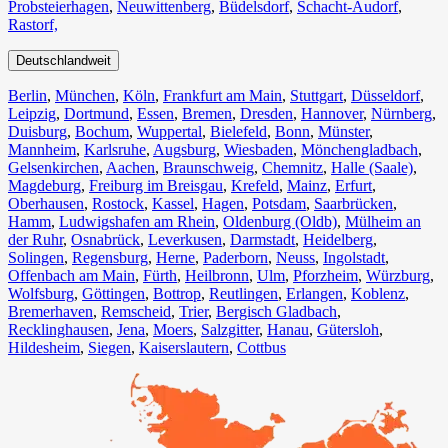
Probsteierhagen
,
Neuwittenberg
,
Büdelsdorf
,
Schacht-Audorf
,
Rastorf,
Deutschlandweit
Berlin⁠
,
München
,
Köln⁠
,
Frankfurt am Main
,
Stuttgart
,
Düsseldorf
,
Leipzig
,
Dortmund
,
Essen
,
Bremen
,
Dresden
,
Hannover
,
Nürnberg
,
Duisburg⁠
,
Bochum
,
Wuppertal⁠
,
Bielefeld⁠
,
Bonn⁠
,
Münster⁠
,
Mannheim
,
Karlsruhe
,
Augsburg
,
Wiesbaden⁠
,
Mönchengladbach⁠
,
Gelsenkirchen⁠
,
Aachen⁠
,
Braunschweig
,
Chemnitz⁠
,
Halle (Saale)
⁠,
Magdeburg
,
Freiburg im Breisgau
⁠,
Krefeld⁠
,
Mainz⁠
,
Erfurt
,
Oberhausen⁠
,
Rostock⁠
,
Kassel⁠
,
Hagen
,
Potsdam
,
Saarbrücken⁠
,
Hamm
,
Ludwigshafen am Rhein
⁠,
Oldenburg (Oldb)
,
Mülheim an
der Ruhr
,
Osnabrück⁠
,
Leverkusen
,
Darmstadt⁠
,
Heidelberg
,
Solingen
,
Regensburg
,
Herne⁠
,
Paderborn
,
Neuss
,
Ingolstadt
,
Offenbach am Main
,
Fürth⁠
,
Heilbronn
,
Ulm⁠
,
Pforzheim
,
Würzburg
,
Wolfsburg⁠
,
Göttingen
,
Bottrop
,
Reutlingen
,
Erlangen⁠
,
Koblenz
,
Bremerhaven⁠
,
Remscheid
,
Trier⁠
,
Bergisch Gladbach
,
Recklinghausen
,
Jena⁠
,
Moers⁠
,
Salzgitter⁠
,
Hanau
,
Gütersloh
,
Hildesheim⁠
,
Siegen⁠
,
Kaiserslautern⁠
,
Cottbus⁠