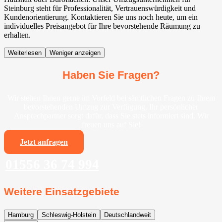
Steinburg steht für Professionalität, Vertrauenswürdigkeit und
Kundenorientierung. Kontaktieren Sie uns noch heute, um ein
individuelles Preisangebot für Ihre bevorstehende Räumung zu
erhalten.
Weiterlesen
Weniger anzeigen
Haben Sie Fragen?
Wir stehen Ihnen gerne im Vorfeld bei sämtlichen Fragen zu Ihrem
bevorstehenden Umzug zur Verfügung. Ihr persönlicher
Ansprechpartner sorgt dafür, dass Sie stets informiert sind. Wir
freuen uns auf Sie!
Jetzt anfragen
01556 36 74 994
Weitere Einsatzgebiete
Hamburg
Schleswig-Holstein
Deutschlandweit