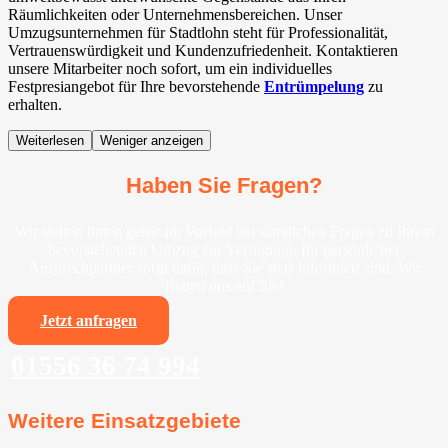
Räumlichkeiten oder Unternehmensbereichen. Unser
Umzugsunternehmen für Stadtlohn steht für Professionalität,
Vertrauenswürdigkeit und Kundenzufriedenheit. Kontaktieren
unsere Mitarbeiter noch sofort, um ein individuelles
Festpresiangebot für Ihre bevorstehende
Entrümpelung
zu
erhalten.
Weiterlesen
Weniger anzeigen
Haben Sie Fragen?
Wir stehen Ihnen gerne im Vorfeld bei sämtlichen Fragen zu Ihrem
bevorstehenden Umzug zur Verfügung. Ihr persönlicher
Ansprechpartner sorgt dafür, dass Sie stets informiert sind. Wir
freuen uns auf Sie!
Jetzt anfragen
01556 36 74 994
Weitere Einsatzgebiete