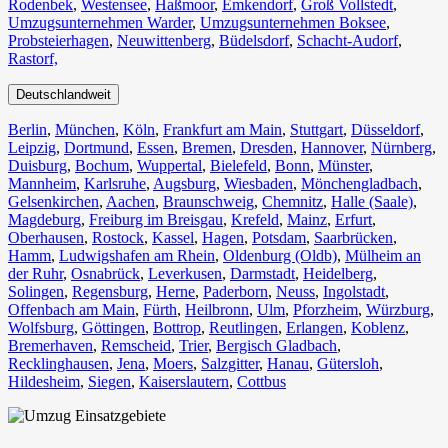
Rodenbek
,
Westensee
,
Haßmoor
,
Emkendorf
,
Groß Vollstedt
,
Umzugsunternehmen Warder
,
Umzugsunternehmen Boksee
,
Probsteierhagen
,
Neuwittenberg
,
Büdelsdorf
,
Schacht-Audorf
,
Rastorf,
Deutschlandweit
Berlin⁠
,
München
,
Köln⁠
,
Frankfurt am Main
,
Stuttgart
,
Düsseldorf
,
Leipzig
,
Dortmund
,
Essen
,
Bremen
,
Dresden
,
Hannover
,
Nürnberg
,
Duisburg⁠
,
Bochum
,
Wuppertal⁠
,
Bielefeld⁠
,
Bonn⁠
,
Münster⁠
,
Mannheim
,
Karlsruhe
,
Augsburg
,
Wiesbaden⁠
,
Mönchengladbach⁠
,
Gelsenkirchen⁠
,
Aachen⁠
,
Braunschweig
,
Chemnitz⁠
,
Halle (Saale)
⁠,
Magdeburg
,
Freiburg im Breisgau
⁠,
Krefeld⁠
,
Mainz⁠
,
Erfurt
,
Oberhausen⁠
,
Rostock⁠
,
Kassel⁠
,
Hagen
,
Potsdam
,
Saarbrücken⁠
,
Hamm
,
Ludwigshafen am Rhein
⁠,
Oldenburg (Oldb)
,
Mülheim an
der Ruhr
,
Osnabrück⁠
,
Leverkusen
,
Darmstadt⁠
,
Heidelberg
,
Solingen
,
Regensburg
,
Herne⁠
,
Paderborn
,
Neuss
,
Ingolstadt
,
Offenbach am Main
,
Fürth⁠
,
Heilbronn
,
Ulm⁠
,
Pforzheim
,
Würzburg
,
Wolfsburg⁠
,
Göttingen
,
Bottrop
,
Reutlingen
,
Erlangen⁠
,
Koblenz
,
Bremerhaven⁠
,
Remscheid
,
Trier⁠
,
Bergisch Gladbach
,
Recklinghausen
,
Jena⁠
,
Moers⁠
,
Salzgitter⁠
,
Hanau
,
Gütersloh
,
Hildesheim⁠
,
Siegen⁠
,
Kaiserslautern⁠
,
Cottbus⁠