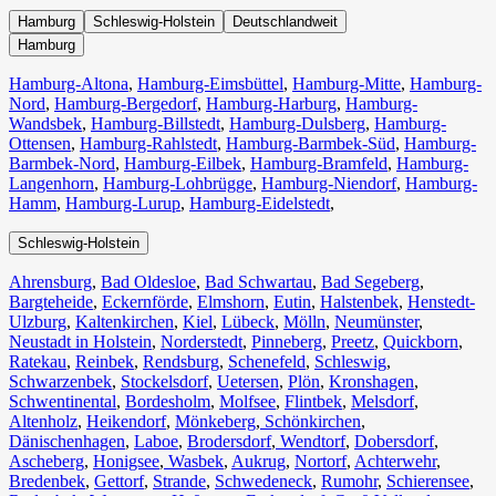
Hamburg
Schleswig-Holstein
Deutschlandweit
Hamburg
Hamburg-Altona
,
Hamburg-Eimsbüttel
,
Hamburg-Mitte
,
Hamburg-
Nord
,
Hamburg-Bergedorf
,
Hamburg-Harburg
,
Hamburg-
Wandsbek
,
Hamburg-Billstedt
,
Hamburg-Dulsberg
,
Hamburg-
Ottensen
,
Hamburg-Rahlstedt
,
Hamburg-Barmbek-Süd
,
Hamburg-
Barmbek-Nord
,
Hamburg-Eilbek
,
Hamburg-Bramfeld
,
Hamburg-
Langenhorn
,
Hamburg-Lohbrügge
,
Hamburg-Niendorf
,
Hamburg-
Hamm
,
Hamburg-Lurup
,
Hamburg-Eidelstedt
,
Schleswig-Holstein
Ahrensburg
,
Bad Oldesloe
,
Bad Schwartau
,
Bad Segeberg
,
Bargteheide
,
Eckernförde
,
Elmshorn
,
Eutin
,
Halstenbek
,
Henstedt-
Ulzburg
,
Kaltenkirchen
,
Kiel
,
Lübeck
,
Mölln
,
Neumünster
,
Neustadt in Holstein
,
Norderstedt
,
Pinneberg
,
Preetz
,
Quickborn
,
Ratekau
,
Reinbek
,
Rendsburg
,
Schenefeld
,
Schleswig
,
Schwarzenbek
,
Stockelsdorf
,
Uetersen
,
Plön
,
Kronshagen
,
Schwentinental
,
Bordesholm
,
Molfsee
,
Flintbek
,
Melsdorf
,
Altenholz
,
Heikendorf
,
Mönkeberg
,
Schönkirchen
,
Dänischenhagen
,
Laboe
,
Brodersdorf
,
Wendtorf
,
Dobersdorf
,
Ascheberg
,
Honigsee
,
Wasbek
,
Aukrug
,
Nortorf
,
Achterwehr
,
Bredenbek
,
Gettorf
,
Strande
,
Schwedeneck
,
Rumohr
,
Schierensee
,