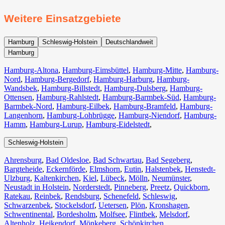
Weitere Einsatzgebiete
Hamburg
Schleswig-Holstein
Deutschlandweit
Hamburg
Hamburg-Altona
,
Hamburg-Eimsbüttel
,
Hamburg-Mitte
,
Hamburg-
Nord
,
Hamburg-Bergedorf
,
Hamburg-Harburg
,
Hamburg-
Wandsbek
,
Hamburg-Billstedt
,
Hamburg-Dulsberg
,
Hamburg-
Ottensen
,
Hamburg-Rahlstedt
,
Hamburg-Barmbek-Süd
,
Hamburg-
Barmbek-Nord
,
Hamburg-Eilbek
,
Hamburg-Bramfeld
,
Hamburg-
Langenhorn
,
Hamburg-Lohbrügge
,
Hamburg-Niendorf
,
Hamburg-
Hamm
,
Hamburg-Lurup
,
Hamburg-Eidelstedt
,
Schleswig-Holstein
Ahrensburg
,
Bad Oldesloe
,
Bad Schwartau
,
Bad Segeberg
,
Bargteheide
,
Eckernförde
,
Elmshorn
,
Eutin
,
Halstenbek
,
Henstedt-
Ulzburg
,
Kaltenkirchen
,
Kiel
,
Lübeck
,
Mölln
,
Neumünster
,
Neustadt in Holstein
,
Norderstedt
,
Pinneberg
,
Preetz
,
Quickborn
,
Ratekau
,
Reinbek
,
Rendsburg
,
Schenefeld
,
Schleswig
,
Schwarzenbek
,
Stockelsdorf
,
Uetersen
,
Plön
,
Kronshagen
,
Schwentinental
,
Bordesholm
,
Molfsee
,
Flintbek
,
Melsdorf
,
Altenholz
,
Heikendorf
,
Mönkeberg
,
Schönkirchen
,