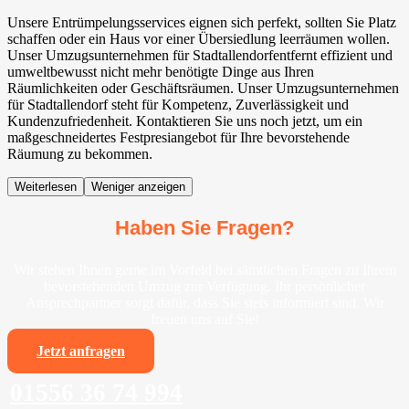
Unsere Entrümpelungsservices eignen sich perfekt, sollten Sie Platz
schaffen oder ein Haus vor einer Übersiedlung leerräumen wollen.
Unser Umzugsunternehmen für Stadtallendorfentfernt effizient und
umweltbewusst nicht mehr benötigte Dinge aus Ihren
Räumlichkeiten oder Geschäftsräumen. Unser Umzugsunternehmen
für Stadtallendorf steht für Kompetenz, Zuverlässigkeit und
Kundenzufriedenheit. Kontaktieren Sie uns noch jetzt, um ein
maßgeschneidertes Festpresiangebot für Ihre bevorstehende
Räumung zu bekommen.
Weiterlesen
Weniger anzeigen
Haben Sie Fragen?
Wir stehen Ihnen gerne im Vorfeld bei sämtlichen Fragen zu Ihrem
bevorstehenden Umzug zur Verfügung. Ihr persönlicher
Ansprechpartner sorgt dafür, dass Sie stets informiert sind. Wir
freuen uns auf Sie!
Jetzt anfragen
01556 36 74 994