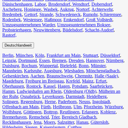
Dänischenhagen
,
Laboe
,
Brodersdorf
,
Wendtorf
,
Dobersdorf
,
Ascheberg
,
Honigsee
,
Wasbek
,
Aukrug
,
Nortorf
,
Achterwehr
,
Bredenbek
,
Gettorf
,
Strande
,
Schwedeneck
,
Rumohr
,
Schierensee
,
Rodenbek
,
Westensee
,
Haßmoor
,
Emkendorf
,
Groß Vollstedt
,
Umzugsunternehmen Warder
,
Umzugsunternehmen Boksee
,
Probsteierhagen
,
Neuwittenberg
,
Büdelsdorf
,
Schacht-Audorf
,
Rastorf,
Deutschlandweit
Berlin⁠
,
München
,
Köln⁠
,
Frankfurt am Main
,
Stuttgart
,
Düsseldorf
,
Leipzig
,
Dortmund
,
Essen
,
Bremen
,
Dresden
,
Hannover
,
Nürnberg
,
Duisburg⁠
,
Bochum
,
Wuppertal⁠
,
Bielefeld⁠
,
Bonn⁠
,
Münster⁠
,
Mannheim
,
Karlsruhe
,
Augsburg
,
Wiesbaden⁠
,
Mönchengladbach⁠
,
Gelsenkirchen⁠
,
Aachen⁠
,
Braunschweig
,
Chemnitz⁠
,
Halle (Saale)
⁠,
Magdeburg
,
Freiburg im Breisgau
⁠,
Krefeld⁠
,
Mainz⁠
,
Erfurt
,
Oberhausen⁠
,
Rostock⁠
,
Kassel⁠
,
Hagen
,
Potsdam
,
Saarbrücken⁠
,
Hamm
,
Ludwigshafen am Rhein
⁠,
Oldenburg (Oldb)
,
Mülheim an
der Ruhr
,
Osnabrück⁠
,
Leverkusen
,
Darmstadt⁠
,
Heidelberg
,
Solingen
,
Regensburg
,
Herne⁠
,
Paderborn
,
Neuss
,
Ingolstadt
,
Offenbach am Main
,
Fürth⁠
,
Heilbronn
,
Ulm⁠
,
Pforzheim
,
Würzburg
,
Wolfsburg⁠
,
Göttingen
,
Bottrop
,
Reutlingen
,
Erlangen⁠
,
Koblenz
,
Bremerhaven⁠
,
Remscheid
,
Trier⁠
,
Bergisch Gladbach
,
Recklinghausen
,
Jena⁠
,
Moers⁠
,
Salzgitter⁠
,
Hanau
,
Gütersloh
,
Hildesheim⁠
,
Siegen⁠
,
Kaiserslautern⁠
,
Cottbus⁠