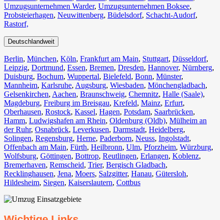
Umzugsunternehmen Warder
,
Umzugsunternehmen Boksee
,
Probsteierhagen
,
Neuwittenberg
,
Büdelsdorf
,
Schacht-Audorf
,
Rastorf,
Deutschlandweit
Berlin⁠
,
München
,
Köln⁠
,
Frankfurt am Main
,
Stuttgart
,
Düsseldorf
,
Leipzig
,
Dortmund
,
Essen
,
Bremen
,
Dresden
,
Hannover
,
Nürnberg
,
Duisburg⁠
,
Bochum
,
Wuppertal⁠
,
Bielefeld⁠
,
Bonn⁠
,
Münster⁠
,
Mannheim
,
Karlsruhe
,
Augsburg
,
Wiesbaden⁠
,
Mönchengladbach⁠
,
Gelsenkirchen⁠
,
Aachen⁠
,
Braunschweig
,
Chemnitz⁠
,
Halle (Saale)
⁠,
Magdeburg
,
Freiburg im Breisgau
⁠,
Krefeld⁠
,
Mainz⁠
,
Erfurt
,
Oberhausen⁠
,
Rostock⁠
,
Kassel⁠
,
Hagen
,
Potsdam
,
Saarbrücken⁠
,
Hamm
,
Ludwigshafen am Rhein
⁠,
Oldenburg (Oldb)
,
Mülheim an
der Ruhr
,
Osnabrück⁠
,
Leverkusen
,
Darmstadt⁠
,
Heidelberg
,
Solingen
,
Regensburg
,
Herne⁠
,
Paderborn
,
Neuss
,
Ingolstadt
,
Offenbach am Main
,
Fürth⁠
,
Heilbronn
,
Ulm⁠
,
Pforzheim
,
Würzburg
,
Wolfsburg⁠
,
Göttingen
,
Bottrop
,
Reutlingen
,
Erlangen⁠
,
Koblenz
,
Bremerhaven⁠
,
Remscheid
,
Trier⁠
,
Bergisch Gladbach
,
Recklinghausen
,
Jena⁠
,
Moers⁠
,
Salzgitter⁠
,
Hanau
,
Gütersloh
,
Hildesheim⁠
,
Siegen⁠
,
Kaiserslautern⁠
,
Cottbus⁠
Wichtige Links