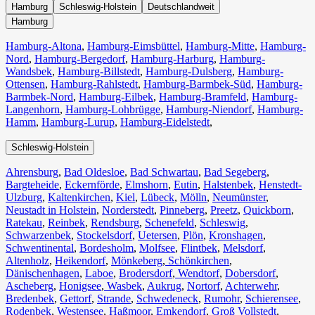
Hamburg
Schleswig-Holstein
Deutschlandweit
Hamburg
Hamburg-Altona
,
Hamburg-Eimsbüttel
,
Hamburg-Mitte
,
Hamburg-
Nord
,
Hamburg-Bergedorf
,
Hamburg-Harburg
,
Hamburg-
Wandsbek
,
Hamburg-Billstedt
,
Hamburg-Dulsberg
,
Hamburg-
Ottensen
,
Hamburg-Rahlstedt
,
Hamburg-Barmbek-Süd
,
Hamburg-
Barmbek-Nord
,
Hamburg-Eilbek
,
Hamburg-Bramfeld
,
Hamburg-
Langenhorn
,
Hamburg-Lohbrügge
,
Hamburg-Niendorf
,
Hamburg-
Hamm
,
Hamburg-Lurup
,
Hamburg-Eidelstedt
,
Schleswig-Holstein
Ahrensburg
,
Bad Oldesloe
,
Bad Schwartau
,
Bad Segeberg
,
Bargteheide
,
Eckernförde
,
Elmshorn
,
Eutin
,
Halstenbek
,
Henstedt-
Ulzburg
,
Kaltenkirchen
,
Kiel
,
Lübeck
,
Mölln
,
Neumünster
,
Neustadt in Holstein
,
Norderstedt
,
Pinneberg
,
Preetz
,
Quickborn
,
Ratekau
,
Reinbek
,
Rendsburg
,
Schenefeld
,
Schleswig
,
Schwarzenbek
,
Stockelsdorf
,
Uetersen
,
Plön
,
Kronshagen
,
Schwentinental
,
Bordesholm
,
Molfsee
,
Flintbek
,
Melsdorf
,
Altenholz
,
Heikendorf
,
Mönkeberg
,
Schönkirchen
,
Dänischenhagen
,
Laboe
,
Brodersdorf
,
Wendtorf
,
Dobersdorf
,
Ascheberg
,
Honigsee
,
Wasbek
,
Aukrug
,
Nortorf
,
Achterwehr
,
Bredenbek
,
Gettorf
,
Strande
,
Schwedeneck
,
Rumohr
,
Schierensee
,
Rodenbek
,
Westensee
,
Haßmoor
,
Emkendorf
,
Groß Vollstedt
,