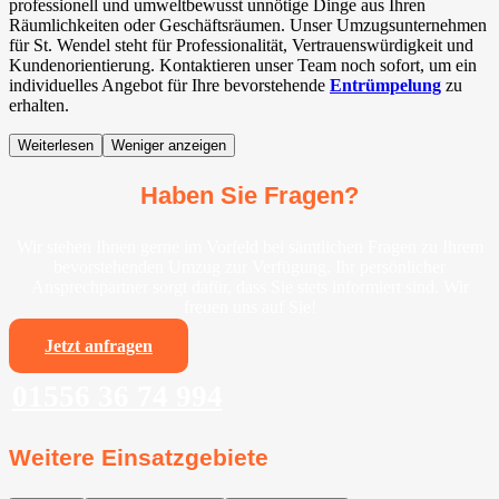
professionell und umweltbewusst unnötige Dinge aus Ihren
Räumlichkeiten oder Geschäftsräumen. Unser Umzugsunternehmen
für St. Wendel steht für Professionalität, Vertrauenswürdigkeit und
Kundenorientierung. Kontaktieren unser Team noch sofort, um ein
individuelles Angebot für Ihre bevorstehende
Entrümpelung
zu
erhalten.
Weiterlesen
Weniger anzeigen
Haben Sie Fragen?
Wir stehen Ihnen gerne im Vorfeld bei sämtlichen Fragen zu Ihrem
bevorstehenden Umzug zur Verfügung. Ihr persönlicher
Ansprechpartner sorgt dafür, dass Sie stets informiert sind. Wir
freuen uns auf Sie!
Jetzt anfragen
01556 36 74 994
Weitere Einsatzgebiete