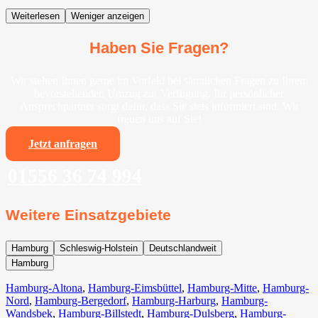
Weiterlesen
Weniger anzeigen
Haben Sie Fragen?
Wir stehen Ihnen gerne im Vorfeld bei sämtlichen Fragen zu Ihrem
bevorstehenden Umzug zur Verfügung. Ihr persönlicher
Ansprechpartner sorgt dafür, dass Sie stets informiert sind. Wir
freuen uns auf Sie!
Jetzt anfragen
01556 36 74 994
Weitere Einsatzgebiete
Hamburg
Schleswig-Holstein
Deutschlandweit
Hamburg
Hamburg-Altona
,
Hamburg-Eimsbüttel
,
Hamburg-Mitte
,
Hamburg-
Nord
,
Hamburg-Bergedorf
,
Hamburg-Harburg
,
Hamburg-
Wandsbek
,
Hamburg-Billstedt
,
Hamburg-Dulsberg
,
Hamburg-