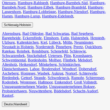
Ottensen
,
Hamburg-Rahlstedt
,
Hamburg-Barmbek-Süd
,
Hamburg-
Barmbek-Nord
,
Hamburg-Eilbek
,
Hamburg-Bramfeld
,
Hamburg-
Langenhorn
,
Hamburg-Lohbrügge
,
Hamburg-Niendorf
,
Hamburg-
Hamm
,
Hamburg-Lurup
,
Hamburg-Eidelstedt
,
Schleswig-Holstein
Ahrensburg
,
Bad Oldesloe
,
Bad Schwartau
,
Bad Segeberg
,
Bargteheide
,
Eckernförde
,
Elmshorn
,
Eutin
,
Halstenbek
,
Henstedt-
Ulzburg
,
Kaltenkirchen
,
Kiel
,
Lübeck
,
Mölln
,
Neumünster
,
Neustadt in Holstein
,
Norderstedt
,
Pinneberg
,
Preetz
,
Quickborn
,
Ratekau
,
Reinbek
,
Rendsburg
,
Schenefeld
,
Schleswig
,
Schwarzenbek
,
Stockelsdorf
,
Uetersen
,
Plön
,
Kronshagen
,
Schwentinental
,
Bordesholm
,
Molfsee
,
Flintbek
,
Melsdorf
,
Altenholz
,
Heikendorf
,
Mönkeberg
,
Schönkirchen
,
Dänischenhagen
,
Laboe
,
Brodersdorf
,
Wendtorf
,
Dobersdorf
,
Ascheberg
,
Honigsee
,
Wasbek
,
Aukrug
,
Nortorf
,
Achterwehr
,
Bredenbek
,
Gettorf
,
Strande
,
Schwedeneck
,
Rumohr
,
Schierensee
,
Rodenbek
,
Westensee
,
Haßmoor
,
Emkendorf
,
Groß Vollstedt
,
Umzugsunternehmen Warder
,
Umzugsunternehmen Boksee
,
Probsteierhagen
,
Neuwittenberg
,
Büdelsdorf
,
Schacht-Audorf
,
Rastorf,
Deutschlandweit