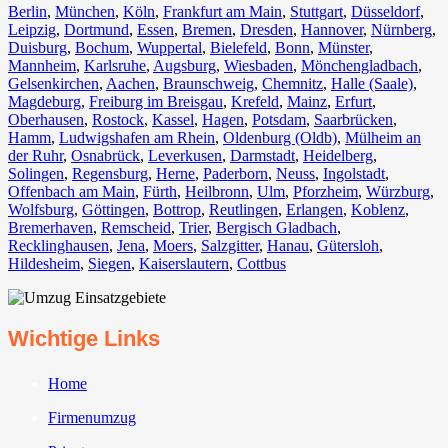
Berlin⁠
,
München
,
Köln⁠
,
Frankfurt am Main
,
Stuttgart
,
Düsseldorf
,
Leipzig
,
Dortmund
,
Essen
,
Bremen
,
Dresden
,
Hannover
,
Nürnberg
,
Duisburg⁠
,
Bochum
,
Wuppertal⁠
,
Bielefeld⁠
,
Bonn⁠
,
Münster⁠
,
Mannheim
,
Karlsruhe
,
Augsburg
,
Wiesbaden⁠
,
Mönchengladbach⁠
,
Gelsenkirchen⁠
,
Aachen⁠
,
Braunschweig
,
Chemnitz⁠
,
Halle (Saale)
⁠,
Magdeburg
,
Freiburg im Breisgau
⁠,
Krefeld⁠
,
Mainz⁠
,
Erfurt
,
Oberhausen⁠
,
Rostock⁠
,
Kassel⁠
,
Hagen
,
Potsdam
,
Saarbrücken⁠
,
Hamm
,
Ludwigshafen am Rhein
⁠,
Oldenburg (Oldb)
,
Mülheim an
der Ruhr
,
Osnabrück⁠
,
Leverkusen
,
Darmstadt⁠
,
Heidelberg
,
Solingen
,
Regensburg
,
Herne⁠
,
Paderborn
,
Neuss
,
Ingolstadt
,
Offenbach am Main
,
Fürth⁠
,
Heilbronn
,
Ulm⁠
,
Pforzheim
,
Würzburg
,
Wolfsburg⁠
,
Göttingen
,
Bottrop
,
Reutlingen
,
Erlangen⁠
,
Koblenz
,
Bremerhaven⁠
,
Remscheid
,
Trier⁠
,
Bergisch Gladbach
,
Recklinghausen
,
Jena⁠
,
Moers⁠
,
Salzgitter⁠
,
Hanau
,
Gütersloh
,
Hildesheim⁠
,
Siegen⁠
,
Kaiserslautern⁠
,
Cottbus⁠
Wichtige Links
Home
Firmenumzug