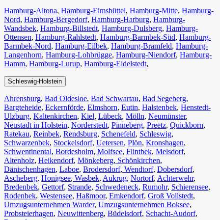
Hamburg-Altona
,
Hamburg-Eimsbüttel
,
Hamburg-Mitte
,
Hamburg-
Nord
,
Hamburg-Bergedorf
,
Hamburg-Harburg
,
Hamburg-
Wandsbek
,
Hamburg-Billstedt
,
Hamburg-Dulsberg
,
Hamburg-
Ottensen
,
Hamburg-Rahlstedt
,
Hamburg-Barmbek-Süd
,
Hamburg-
Barmbek-Nord
,
Hamburg-Eilbek
,
Hamburg-Bramfeld
,
Hamburg-
Langenhorn
,
Hamburg-Lohbrügge
,
Hamburg-Niendorf
,
Hamburg-
Hamm
,
Hamburg-Lurup
,
Hamburg-Eidelstedt
,
Schleswig-Holstein
Ahrensburg
,
Bad Oldesloe
,
Bad Schwartau
,
Bad Segeberg
,
Bargteheide
,
Eckernförde
,
Elmshorn
,
Eutin
,
Halstenbek
,
Henstedt-
Ulzburg
,
Kaltenkirchen
,
Kiel
,
Lübeck
,
Mölln
,
Neumünster
,
Neustadt in Holstein
,
Norderstedt
,
Pinneberg
,
Preetz
,
Quickborn
,
Ratekau
,
Reinbek
,
Rendsburg
,
Schenefeld
,
Schleswig
,
Schwarzenbek
,
Stockelsdorf
,
Uetersen
,
Plön
,
Kronshagen
,
Schwentinental
,
Bordesholm
,
Molfsee
,
Flintbek
,
Melsdorf
,
Altenholz
,
Heikendorf
,
Mönkeberg
,
Schönkirchen
,
Dänischenhagen
,
Laboe
,
Brodersdorf
,
Wendtorf
,
Dobersdorf
,
Ascheberg
,
Honigsee
,
Wasbek
,
Aukrug
,
Nortorf
,
Achterwehr
,
Bredenbek
,
Gettorf
,
Strande
,
Schwedeneck
,
Rumohr
,
Schierensee
,
Rodenbek
,
Westensee
,
Haßmoor
,
Emkendorf
,
Groß Vollstedt
,
Umzugsunternehmen Warder
,
Umzugsunternehmen Boksee
,
Probsteierhagen
,
Neuwittenberg
,
Büdelsdorf
,
Schacht-Audorf
,