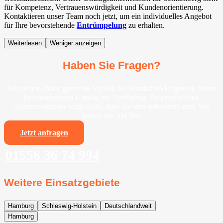
für Kompetenz, Vertrauenswürdigkeit und Kundenorientierung.
Kontaktieren unser Team noch jetzt, um ein individuelles Angebot
für Ihre bevorstehende
Entrümpelung
zu erhalten.
Weiterlesen
Weniger anzeigen
Haben Sie Fragen?
Wir stehen Ihnen gerne im Vorfeld bei sämtlichen Fragen zu Ihrem
bevorstehenden Umzug zur Verfügung. Ihr persönlicher
Ansprechpartner sorgt dafür, dass Sie stets informiert sind. Wir
freuen uns auf Sie!
Jetzt anfragen
01556 36 74 994
Weitere Einsatzgebiete
Hamburg
Schleswig-Holstein
Deutschlandweit
Hamburg