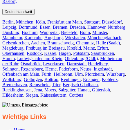
Rastorf,
Deutschlandweit
Berlin⁠
,
München
,
Köln⁠
,
Frankfurt am Main
,
Stuttgart
,
Düsseldorf
,
Leipzig
,
Dortmund
,
Essen
,
Bremen
,
Dresden
,
Hannover
,
Nürnberg
,
Duisburg⁠
,
Bochum
,
Wuppertal⁠
,
Bielefeld⁠
,
Bonn⁠
,
Münster⁠
,
Mannheim
,
Karlsruhe
,
Augsburg
,
Wiesbaden⁠
,
Mönchengladbach⁠
,
Gelsenkirchen⁠
,
Aachen⁠
,
Braunschweig
,
Chemnitz⁠
,
Halle (Saale)
⁠,
Magdeburg
,
Freiburg im Breisgau
⁠,
Krefeld⁠
,
Mainz⁠
,
Erfurt
,
Oberhausen⁠
,
Rostock⁠
,
Kassel⁠
,
Hagen
,
Potsdam
,
Saarbrücken⁠
,
Hamm
,
Ludwigshafen am Rhein
⁠,
Oldenburg (Oldb)
,
Mülheim an
der Ruhr
,
Osnabrück⁠
,
Leverkusen
,
Darmstadt⁠
,
Heidelberg
,
Solingen
,
Regensburg
,
Herne⁠
,
Paderborn
,
Neuss
,
Ingolstadt
,
Offenbach am Main
,
Fürth⁠
,
Heilbronn
,
Ulm⁠
,
Pforzheim
,
Würzburg
,
Wolfsburg⁠
,
Göttingen
,
Bottrop
,
Reutlingen
,
Erlangen⁠
,
Koblenz
,
Bremerhaven⁠
,
Remscheid
,
Trier⁠
,
Bergisch Gladbach
,
Recklinghausen
,
Jena⁠
,
Moers⁠
,
Salzgitter⁠
,
Hanau
,
Gütersloh
,
Hildesheim⁠
,
Siegen⁠
,
Kaiserslautern⁠
,
Cottbus⁠
Wichtige Links
Home