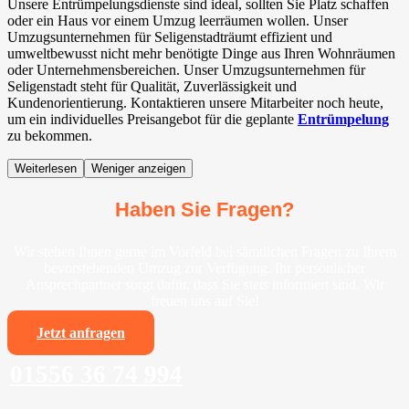
Unsere Entrümpelungsdienste sind ideal, sollten Sie Platz schaffen
oder ein Haus vor einem Umzug leerräumen wollen. Unser
Umzugsunternehmen für Seligenstadträumt effizient und
umweltbewusst nicht mehr benötigte Dinge aus Ihren Wohnräumen
oder Unternehmensbereichen. Unser Umzugsunternehmen für
Seligenstadt steht für Qualität, Zuverlässigkeit und
Kundenorientierung. Kontaktieren unsere Mitarbeiter noch heute,
um ein individuelles Preisangebot für die geplante
Entrümpelung
zu bekommen.
Weiterlesen
Weniger anzeigen
Haben Sie Fragen?
Wir stehen Ihnen gerne im Vorfeld bei sämtlichen Fragen zu Ihrem
bevorstehenden Umzug zur Verfügung. Ihr persönlicher
Ansprechpartner sorgt dafür, dass Sie stets informiert sind. Wir
freuen uns auf Sie!
Jetzt anfragen
01556 36 74 994