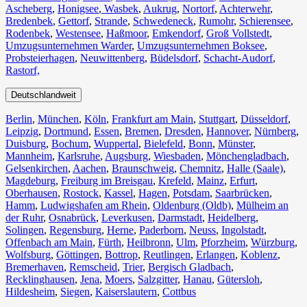
Ascheberg
,
Honigsee
,
Wasbek
,
Aukrug
,
Nortorf
,
Achterwehr
,
Bredenbek
,
Gettorf
,
Strande
,
Schwedeneck
,
Rumohr
,
Schierensee
,
Rodenbek
,
Westensee
,
Haßmoor
,
Emkendorf
,
Groß Vollstedt
,
Umzugsunternehmen Warder
,
Umzugsunternehmen Boksee
,
Probsteierhagen
,
Neuwittenberg
,
Büdelsdorf
,
Schacht-Audorf
,
Rastorf,
Deutschlandweit
Berlin⁠
,
München
,
Köln⁠
,
Frankfurt am Main
,
Stuttgart
,
Düsseldorf
,
Leipzig
,
Dortmund
,
Essen
,
Bremen
,
Dresden
,
Hannover
,
Nürnberg
,
Duisburg⁠
,
Bochum
,
Wuppertal⁠
,
Bielefeld⁠
,
Bonn⁠
,
Münster⁠
,
Mannheim
,
Karlsruhe
,
Augsburg
,
Wiesbaden⁠
,
Mönchengladbach⁠
,
Gelsenkirchen⁠
,
Aachen⁠
,
Braunschweig
,
Chemnitz⁠
,
Halle (Saale)
⁠,
Magdeburg
,
Freiburg im Breisgau
⁠,
Krefeld⁠
,
Mainz⁠
,
Erfurt
,
Oberhausen⁠
,
Rostock⁠
,
Kassel⁠
,
Hagen
,
Potsdam
,
Saarbrücken⁠
,
Hamm
,
Ludwigshafen am Rhein
⁠,
Oldenburg (Oldb)
,
Mülheim an
der Ruhr
,
Osnabrück⁠
,
Leverkusen
,
Darmstadt⁠
,
Heidelberg
,
Solingen
,
Regensburg
,
Herne⁠
,
Paderborn
,
Neuss
,
Ingolstadt
,
Offenbach am Main
,
Fürth⁠
,
Heilbronn
,
Ulm⁠
,
Pforzheim
,
Würzburg
,
Wolfsburg⁠
,
Göttingen
,
Bottrop
,
Reutlingen
,
Erlangen⁠
,
Koblenz
,
Bremerhaven⁠
,
Remscheid
,
Trier⁠
,
Bergisch Gladbach
,
Recklinghausen
,
Jena⁠
,
Moers⁠
,
Salzgitter⁠
,
Hanau
,
Gütersloh
,
Hildesheim⁠
,
Siegen⁠
,
Kaiserslautern⁠
,
Cottbus⁠