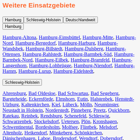
Weitere Einsatzgebiete
Hamburg
Schleswig-Holstein
Deutschlandweit
Hamburg
Hamburg-Altona
,
Hamburg-Eimsbüttel
,
Hamburg-Mitte
,
Hamburg-
Nord
,
Hamburg-Bergedorf
,
Hamburg-Harburg
,
Hamburg-
Wandsbek
,
Hamburg-Billstedt
,
Hamburg-Dulsberg
,
Hamburg-
Ottensen
,
Hamburg-Rahlstedt
,
Hamburg-Barmbek-Süd
,
Hamburg-
Barmbek-Nord
,
Hamburg-Eilbek
,
Hamburg-Bramfeld
,
Hamburg-
Langenhorn
,
Hamburg-Lohbrügge
,
Hamburg-Niendorf
,
Hamburg-
Hamm
,
Hamburg-Lurup
,
Hamburg-Eidelstedt
,
Schleswig-Holstein
Ahrensburg
,
Bad Oldesloe
,
Bad Schwartau
,
Bad Segeberg
,
Bargteheide
,
Eckernförde
,
Elmshorn
,
Eutin
,
Halstenbek
,
Henstedt-
Ulzburg
,
Kaltenkirchen
,
Kiel
,
Lübeck
,
Mölln
,
Neumünster
,
Neustadt in Holstein
,
Norderstedt
,
Pinneberg
,
Preetz
,
Quickborn
,
Ratekau
,
Reinbek
,
Rendsburg
,
Schenefeld
,
Schleswig
,
Schwarzenbek
,
Stockelsdorf
,
Uetersen
,
Plön
,
Kronshagen
,
Schwentinental
,
Bordesholm
,
Molfsee
,
Flintbek
,
Melsdorf
,
Altenholz
,
Heikendorf
,
Mönkeberg
,
Schönkirchen
,
Dänischenhagen
,
Laboe
,
Brodersdorf
,
Wendtorf
,
Dobersdorf
,