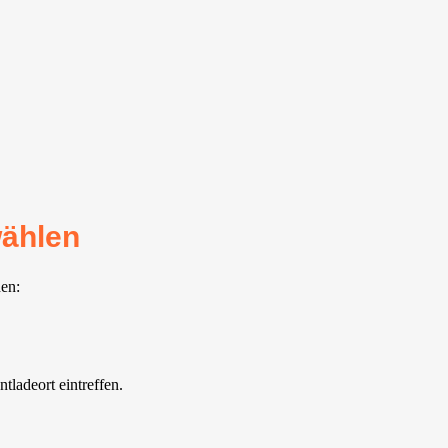
wählen
hen:
ladeort eintreffen.