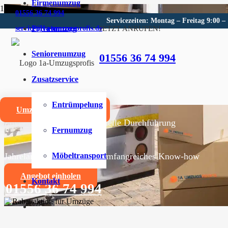
Firmenumzug
01556 36 74 994
Servicezeiten: Montag – Freitag 9:00 –
Privatumzug
JETZT ANRUFEN!
service@1a-umzugsprofis.de
Umzugsunternehmen für See
Seniorenumzug
01556 36 74 994
Wir sind Ihr kompetentes Umzugsunternehmen für Seet
Zusatzservice
Umzüge aller Art für Privat- und Firmenkunden
Entrümpelung
Umzugskostenrechner
Zuverlässige und professionelle Durchführung
Fernumzug
Jahrelange Erfahrung und umfangreiches Know-how
Möbeltransport
Angebot einholen
Kontakt
01556 36 74 994