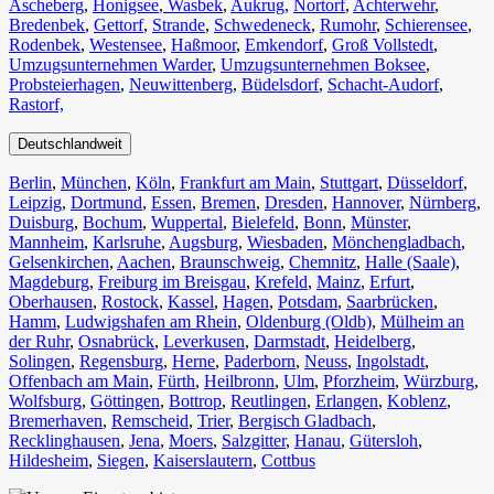
Ascheberg
,
Honigsee
,
Wasbek
,
Aukrug
,
Nortorf
,
Achterwehr
,
Bredenbek
,
Gettorf
,
Strande
,
Schwedeneck
,
Rumohr
,
Schierensee
,
Rodenbek
,
Westensee
,
Haßmoor
,
Emkendorf
,
Groß Vollstedt
,
Umzugsunternehmen Warder
,
Umzugsunternehmen Boksee
,
Probsteierhagen
,
Neuwittenberg
,
Büdelsdorf
,
Schacht-Audorf
,
Rastorf,
Deutschlandweit
Berlin⁠
,
München
,
Köln⁠
,
Frankfurt am Main
,
Stuttgart
,
Düsseldorf
,
Leipzig
,
Dortmund
,
Essen
,
Bremen
,
Dresden
,
Hannover
,
Nürnberg
,
Duisburg⁠
,
Bochum
,
Wuppertal⁠
,
Bielefeld⁠
,
Bonn⁠
,
Münster⁠
,
Mannheim
,
Karlsruhe
,
Augsburg
,
Wiesbaden⁠
,
Mönchengladbach⁠
,
Gelsenkirchen⁠
,
Aachen⁠
,
Braunschweig
,
Chemnitz⁠
,
Halle (Saale)
⁠,
Magdeburg
,
Freiburg im Breisgau
⁠,
Krefeld⁠
,
Mainz⁠
,
Erfurt
,
Oberhausen⁠
,
Rostock⁠
,
Kassel⁠
,
Hagen
,
Potsdam
,
Saarbrücken⁠
,
Hamm
,
Ludwigshafen am Rhein
⁠,
Oldenburg (Oldb)
,
Mülheim an
der Ruhr
,
Osnabrück⁠
,
Leverkusen
,
Darmstadt⁠
,
Heidelberg
,
Solingen
,
Regensburg
,
Herne⁠
,
Paderborn
,
Neuss
,
Ingolstadt
,
Offenbach am Main
,
Fürth⁠
,
Heilbronn
,
Ulm⁠
,
Pforzheim
,
Würzburg
,
Wolfsburg⁠
,
Göttingen
,
Bottrop
,
Reutlingen
,
Erlangen⁠
,
Koblenz
,
Bremerhaven⁠
,
Remscheid
,
Trier⁠
,
Bergisch Gladbach
,
Recklinghausen
,
Jena⁠
,
Moers⁠
,
Salzgitter⁠
,
Hanau
,
Gütersloh
,
Hildesheim⁠
,
Siegen⁠
,
Kaiserslautern⁠
,
Cottbus⁠