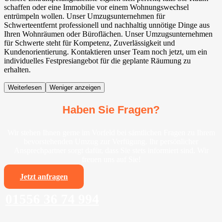
schaffen oder eine Immobilie vor einem Wohnungswechsel
entrümpeln wollen. Unser Umzugsunternehmen für
Schwerteentfernt professionell und nachhaltig unnötige Dinge aus
Ihren Wohnräumen oder Büroflächen. Unser Umzugsunternehmen
für Schwerte steht für Kompetenz, Zuverlässigkeit und
Kundenorientierung. Kontaktieren unser Team noch jetzt, um ein
individuelles Festpresiangebot für die geplante Räumung zu
erhalten.
Weiterlesen
Weniger anzeigen
Haben Sie Fragen?
Wir stehen Ihnen gerne im Vorfeld bei sämtlichen Fragen zu Ihrem
bevorstehenden Umzug zur Verfügung. Ihr persönlicher
Ansprechpartner sorgt dafür, dass Sie stets informiert sind. Wir
freuen uns auf Sie!
Jetzt anfragen
01556 36 74 994