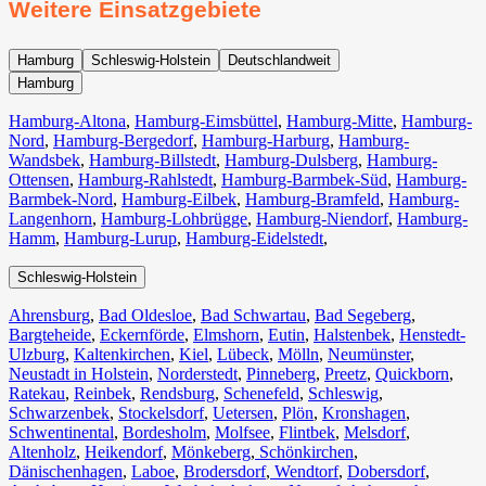
Weitere Einsatzgebiete
Hamburg
Schleswig-Holstein
Deutschlandweit
Hamburg
Hamburg-Altona
,
Hamburg-Eimsbüttel
,
Hamburg-Mitte
,
Hamburg-
Nord
,
Hamburg-Bergedorf
,
Hamburg-Harburg
,
Hamburg-
Wandsbek
,
Hamburg-Billstedt
,
Hamburg-Dulsberg
,
Hamburg-
Ottensen
,
Hamburg-Rahlstedt
,
Hamburg-Barmbek-Süd
,
Hamburg-
Barmbek-Nord
,
Hamburg-Eilbek
,
Hamburg-Bramfeld
,
Hamburg-
Langenhorn
,
Hamburg-Lohbrügge
,
Hamburg-Niendorf
,
Hamburg-
Hamm
,
Hamburg-Lurup
,
Hamburg-Eidelstedt
,
Schleswig-Holstein
Ahrensburg
,
Bad Oldesloe
,
Bad Schwartau
,
Bad Segeberg
,
Bargteheide
,
Eckernförde
,
Elmshorn
,
Eutin
,
Halstenbek
,
Henstedt-
Ulzburg
,
Kaltenkirchen
,
Kiel
,
Lübeck
,
Mölln
,
Neumünster
,
Neustadt in Holstein
,
Norderstedt
,
Pinneberg
,
Preetz
,
Quickborn
,
Ratekau
,
Reinbek
,
Rendsburg
,
Schenefeld
,
Schleswig
,
Schwarzenbek
,
Stockelsdorf
,
Uetersen
,
Plön
,
Kronshagen
,
Schwentinental
,
Bordesholm
,
Molfsee
,
Flintbek
,
Melsdorf
,
Altenholz
,
Heikendorf
,
Mönkeberg
,
Schönkirchen
,
Dänischenhagen
,
Laboe
,
Brodersdorf
,
Wendtorf
,
Dobersdorf
,