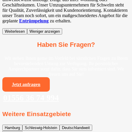
Geschäftsräumen. Unser Umzugsunternehmen für Schwelm steht
für Qualität, Zuverlässigkeit und Kundenorientierung. Kontaktieren
unser Team noch sofort, um ein maßgeschneidertes Angebot für die
geplante
Entrümpelung
zu erhalten.
Weiterlesen
Weniger anzeigen
Haben Sie Fragen?
Wir stehen Ihnen gerne im Vorfeld bei sämtlichen Fragen zu Ihrem
bevorstehenden Umzug zur Verfügung. Ihr persönlicher
Ansprechpartner sorgt dafür, dass Sie stets informiert sind. Wir
freuen uns auf Sie!
Jetzt anfragen
01556 36 74 994
Weitere Einsatzgebiete
Hamburg
Schleswig-Holstein
Deutschlandweit