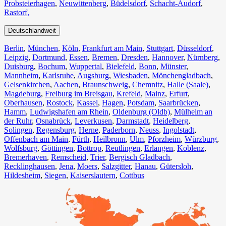
Probsteierhagen
,
Neuwittenberg
,
Büdelsdorf
,
Schacht-Audorf
,
Rastorf,
Deutschlandweit
Berlin⁠
,
München
,
Köln⁠
,
Frankfurt am Main
,
Stuttgart
,
Düsseldorf
,
Leipzig
,
Dortmund
,
Essen
,
Bremen
,
Dresden
,
Hannover
,
Nürnberg
,
Duisburg⁠
,
Bochum
,
Wuppertal⁠
,
Bielefeld⁠
,
Bonn⁠
,
Münster⁠
,
Mannheim
,
Karlsruhe
,
Augsburg
,
Wiesbaden⁠
,
Mönchengladbach⁠
,
Gelsenkirchen⁠
,
Aachen⁠
,
Braunschweig
,
Chemnitz⁠
,
Halle (Saale)
⁠,
Magdeburg
,
Freiburg im Breisgau
⁠,
Krefeld⁠
,
Mainz⁠
,
Erfurt
,
Oberhausen⁠
,
Rostock⁠
,
Kassel⁠
,
Hagen
,
Potsdam
,
Saarbrücken⁠
,
Hamm
,
Ludwigshafen am Rhein
⁠,
Oldenburg (Oldb)
,
Mülheim an
der Ruhr
,
Osnabrück⁠
,
Leverkusen
,
Darmstadt⁠
,
Heidelberg
,
Solingen
,
Regensburg
,
Herne⁠
,
Paderborn
,
Neuss
,
Ingolstadt
,
Offenbach am Main
,
Fürth⁠
,
Heilbronn
,
Ulm⁠
,
Pforzheim
,
Würzburg
,
Wolfsburg⁠
,
Göttingen
,
Bottrop
,
Reutlingen
,
Erlangen⁠
,
Koblenz
,
Bremerhaven⁠
,
Remscheid
,
Trier⁠
,
Bergisch Gladbach
,
Recklinghausen
,
Jena⁠
,
Moers⁠
,
Salzgitter⁠
,
Hanau
,
Gütersloh
,
Hildesheim⁠
,
Siegen⁠
,
Kaiserslautern⁠
,
Cottbus⁠