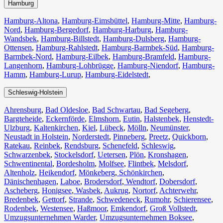
Hamburg
Hamburg-Altona
,
Hamburg-Eimsbüttel
,
Hamburg-Mitte
,
Hamburg-
Nord
,
Hamburg-Bergedorf
,
Hamburg-Harburg
,
Hamburg-
Wandsbek
,
Hamburg-Billstedt
,
Hamburg-Dulsberg
,
Hamburg-
Ottensen
,
Hamburg-Rahlstedt
,
Hamburg-Barmbek-Süd
,
Hamburg-
Barmbek-Nord
,
Hamburg-Eilbek
,
Hamburg-Bramfeld
,
Hamburg-
Langenhorn
,
Hamburg-Lohbrügge
,
Hamburg-Niendorf
,
Hamburg-
Hamm
,
Hamburg-Lurup
,
Hamburg-Eidelstedt
,
Schleswig-Holstein
Ahrensburg
,
Bad Oldesloe
,
Bad Schwartau
,
Bad Segeberg
,
Bargteheide
,
Eckernförde
,
Elmshorn
,
Eutin
,
Halstenbek
,
Henstedt-
Ulzburg
,
Kaltenkirchen
,
Kiel
,
Lübeck
,
Mölln
,
Neumünster
,
Neustadt in Holstein
,
Norderstedt
,
Pinneberg
,
Preetz
,
Quickborn
,
Ratekau
,
Reinbek
,
Rendsburg
,
Schenefeld
,
Schleswig
,
Schwarzenbek
,
Stockelsdorf
,
Uetersen
,
Plön
,
Kronshagen
,
Schwentinental
,
Bordesholm
,
Molfsee
,
Flintbek
,
Melsdorf
,
Altenholz
,
Heikendorf
,
Mönkeberg
,
Schönkirchen
,
Dänischenhagen
,
Laboe
,
Brodersdorf
,
Wendtorf
,
Dobersdorf
,
Ascheberg
,
Honigsee
,
Wasbek
,
Aukrug
,
Nortorf
,
Achterwehr
,
Bredenbek
,
Gettorf
,
Strande
,
Schwedeneck
,
Rumohr
,
Schierensee
,
Rodenbek
,
Westensee
,
Haßmoor
,
Emkendorf
,
Groß Vollstedt
,
Umzugsunternehmen Warder
,
Umzugsunternehmen Boksee
,