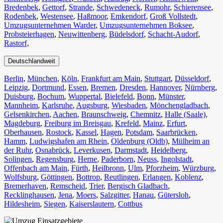
Bredenbek
,
Gettorf
,
Strande
,
Schwedeneck
,
Rumohr
,
Schierensee
,
Rodenbek
,
Westensee
,
Haßmoor
,
Emkendorf
,
Groß Vollstedt
,
Umzugsunternehmen Warder
,
Umzugsunternehmen Boksee
,
Probsteierhagen
,
Neuwittenberg
,
Büdelsdorf
,
Schacht-Audorf
,
Rastorf,
Deutschlandweit
Berlin⁠
,
München
,
Köln⁠
,
Frankfurt am Main
,
Stuttgart
,
Düsseldorf
,
Leipzig
,
Dortmund
,
Essen
,
Bremen
,
Dresden
,
Hannover
,
Nürnberg
,
Duisburg⁠
,
Bochum
,
Wuppertal⁠
,
Bielefeld⁠
,
Bonn⁠
,
Münster⁠
,
Mannheim
,
Karlsruhe
,
Augsburg
,
Wiesbaden⁠
,
Mönchengladbach⁠
,
Gelsenkirchen⁠
,
Aachen⁠
,
Braunschweig
,
Chemnitz⁠
,
Halle (Saale)
⁠,
Magdeburg
,
Freiburg im Breisgau
⁠,
Krefeld⁠
,
Mainz⁠
,
Erfurt
,
Oberhausen⁠
,
Rostock⁠
,
Kassel⁠
,
Hagen
,
Potsdam
,
Saarbrücken⁠
,
Hamm
,
Ludwigshafen am Rhein
⁠,
Oldenburg (Oldb)
,
Mülheim an
der Ruhr
,
Osnabrück⁠
,
Leverkusen
,
Darmstadt⁠
,
Heidelberg
,
Solingen
,
Regensburg
,
Herne⁠
,
Paderborn
,
Neuss
,
Ingolstadt
,
Offenbach am Main
,
Fürth⁠
,
Heilbronn
,
Ulm⁠
,
Pforzheim
,
Würzburg
,
Wolfsburg⁠
,
Göttingen
,
Bottrop
,
Reutlingen
,
Erlangen⁠
,
Koblenz
,
Bremerhaven⁠
,
Remscheid
,
Trier⁠
,
Bergisch Gladbach
,
Recklinghausen
,
Jena⁠
,
Moers⁠
,
Salzgitter⁠
,
Hanau
,
Gütersloh
,
Hildesheim⁠
,
Siegen⁠
,
Kaiserslautern⁠
,
Cottbus⁠