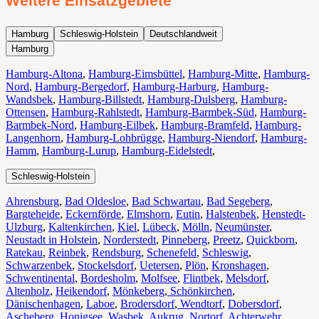
Weitere Einsatzgebiete
Hamburg
Schleswig-Holstein
Deutschlandweit
Hamburg
Hamburg-Altona
,
Hamburg-Eimsbüttel
,
Hamburg-Mitte
,
Hamburg-
Nord
,
Hamburg-Bergedorf
,
Hamburg-Harburg
,
Hamburg-
Wandsbek
,
Hamburg-Billstedt
,
Hamburg-Dulsberg
,
Hamburg-
Ottensen
,
Hamburg-Rahlstedt
,
Hamburg-Barmbek-Süd
,
Hamburg-
Barmbek-Nord
,
Hamburg-Eilbek
,
Hamburg-Bramfeld
,
Hamburg-
Langenhorn
,
Hamburg-Lohbrügge
,
Hamburg-Niendorf
,
Hamburg-
Hamm
,
Hamburg-Lurup
,
Hamburg-Eidelstedt
,
Schleswig-Holstein
Ahrensburg
,
Bad Oldesloe
,
Bad Schwartau
,
Bad Segeberg
,
Bargteheide
,
Eckernförde
,
Elmshorn
,
Eutin
,
Halstenbek
,
Henstedt-
Ulzburg
,
Kaltenkirchen
,
Kiel
,
Lübeck
,
Mölln
,
Neumünster
,
Neustadt in Holstein
,
Norderstedt
,
Pinneberg
,
Preetz
,
Quickborn
,
Ratekau
,
Reinbek
,
Rendsburg
,
Schenefeld
,
Schleswig
,
Schwarzenbek
,
Stockelsdorf
,
Uetersen
,
Plön
,
Kronshagen
,
Schwentinental
,
Bordesholm
,
Molfsee
,
Flintbek
,
Melsdorf
,
Altenholz
,
Heikendorf
,
Mönkeberg
,
Schönkirchen
,
Dänischenhagen
,
Laboe
,
Brodersdorf
,
Wendtorf
,
Dobersdorf
,
Ascheberg
,
Honigsee
,
Wasbek
,
Aukrug
,
Nortorf
,
Achterwehr
,