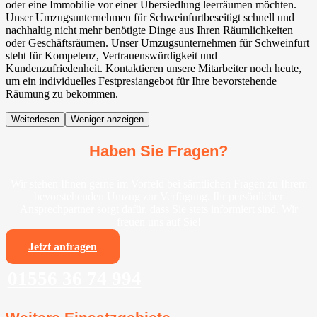
oder eine Immobilie vor einer Übersiedlung leerräumen möchten.
Unser Umzugsunternehmen für Schweinfurtbeseitigt schnell und
nachhaltig nicht mehr benötigte Dinge aus Ihren Räumlichkeiten
oder Geschäftsräumen. Unser Umzugsunternehmen für Schweinfurt
steht für Kompetenz, Vertrauenswürdigkeit und
Kundenzufriedenheit. Kontaktieren unsere Mitarbeiter noch heute,
um ein individuelles Festpresiangebot für Ihre bevorstehende
Räumung zu bekommen.
Weiterlesen
Weniger anzeigen
Haben Sie Fragen?
Wir stehen Ihnen gerne im Vorfeld bei sämtlichen Fragen zu Ihrem
bevorstehenden Umzug zur Verfügung. Ihr persönlicher
Ansprechpartner sorgt dafür, dass Sie stets informiert sind. Wir
freuen uns auf Sie!
Jetzt anfragen
01556 36 74 994